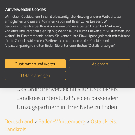
Wir verwenden Cookies
Wir nutzen Cookies, um Ihnen die bestmögliche Nutzung unserer Webseite zu
ermöglichen und unsere Kommunikation mit Ihnen zu verbessern. Wir
berücksichtigen hierbei Ihre Präferenzen und verarbeiten Daten für Marketing,
Umzug in Ostalbkreis, Landkreis
Analytics und Personalisierung nur, wenn Sie uns durch Klicken auf "Zustimmen und
weiter" Ihr Einverständnis geben. Sie können Ihre Einwilligung jederzeit mit Wirkung
für die Zukunft widerrufen. Weitere Informationen zu den Cookies und
Anpassungsmöglichkeiten finden Sie unter dem Button "Details anzeigen".
Selbst machen oder Umzugsfirma
beauftragen?
Zustimmen und weiter
Ablehnen
Details anzeigen
Umzugskosten bequem vergleichen.
Das Branchenverzeichnis für Ostalbkreis,
Landkreis unterstützt Sie den passenden
Umzugspartnern in Ihrer Nähe zu finden.
Deutschland
>
Baden-Württemberg
>
Ostalbkreis,
Landkreis