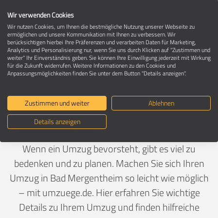
Wir verwenden Cookies
Wir nutzen Cookies, um Ihnen die bestmögliche Nutzung unserer Webseite zu
ermöglichen und unsere Kommunikation mit Ihnen zu verbessern. Wir
berücksichtigen hierbei Ihre Präferenzen und verarbeiten Daten für Marketing,
Umzug in 97980 Bad Mergentheim
Analytics und Personalisierung nur, wenn Sie uns durch Klicken auf "Zustimmen und
weiter" Ihr Einverständnis geben. Sie können Ihre Einwilligung jederzeit mit Wirkung
für die Zukunft widerrufen. Weitere Informationen zu den Cookies und
Anpassungsmöglichkeiten finden Sie unter dem Button "Details anzeigen".
Ein Umzug ist Vertrauenssache
Zustimmen und weiter
Ablehnen
Deutschland
>
Baden-Württemberg
>
Main-Tauber-
Details anzeigen
Kreis, Landkreis
>
Bad Mergentheim
Wenn ein Umzug bevorsteht, gibt es viel zu
bedenken und zu planen. Machen Sie sich Ihren
Umzug in Bad Mergentheim so leicht wie möglich
– mit umzuege.de. Hier erfahren Sie wichtige
Details zu Ihrem Umzug und finden hilfreiche