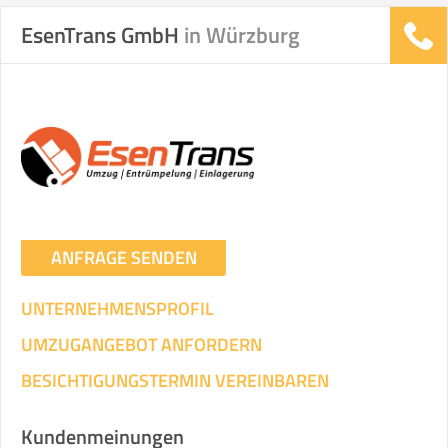
EsenTrans GmbH
in Würzburg
Stunden
Stunden
.
€ -
€
KOSTENSCHÄTZUNG:
ICH WILL SELBST UMZIEHEN
ANFRAGE SENDEN
Mit Umzugsunternehmen
.
UNTERNEHMENSPROFIL
UMZUGANGEBOT ANFORDERN
BESICHTIGUNGSTERMIN VEREINBAREN
Mitarbeiter
Zeit pro Mitarbeiter
Gesamt-Arbeitszeit
Kundenmeinungen