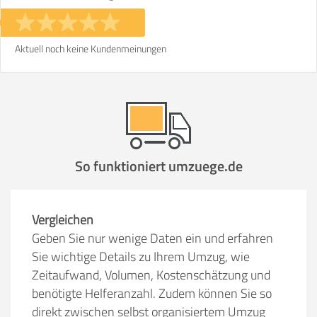
Stunden
Stunden
€ -
€
KOSTENSCHÄTZUNG:
Aktuell noch keine Kundenmeinungen
ICH MÖCHTE ANGEBOTE ANFORDERN
SO ERRECHNET SICH DIE KOSTENSCHÄTZUNG
So funktioniert umzuege.de
Vergleichen
Geben Sie nur wenige Daten ein und erfahren
Sie wichtige Details zu Ihrem Umzug, wie
Zeitaufwand, Volumen, Kostenschätzung und
benötigte Helferanzahl. Zudem können Sie so
direkt zwischen selbst organisiertem Umzug