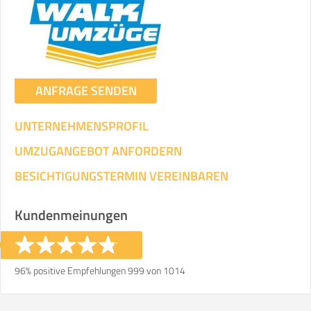
Umzugsdaten für Tragen und
Transportieren
ANGABEN ÄNDERN
ANFRAGE SENDEN
Ihre Angaben:
am
UNTERNEHMENSPROFIL
3
Wohnfläche:
m²
Entfernung:
km
Volumen:
m
.
UMZUGANGEBOT ANFORDERN
Gewicht:
kg
.
BESICHTIGUNGSTERMIN VEREINBAREN
Selbst umziehen
Kundenmeinungen
.
96% positive Empfehlungen 999 von 1014
Helfer
Zeit pro Helfer
Gesamt-Arbeitszeit
.