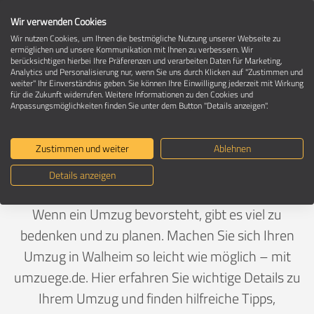
Wir verwenden Cookies
Wir nutzen Cookies, um Ihnen die bestmögliche Nutzung unserer Webseite zu
ermöglichen und unsere Kommunikation mit Ihnen zu verbessern. Wir
berücksichtigen hierbei Ihre Präferenzen und verarbeiten Daten für Marketing,
Umzug in 74399 Walheim
Analytics und Personalisierung nur, wenn Sie uns durch Klicken auf "Zustimmen und
weiter" Ihr Einverständnis geben. Sie können Ihre Einwilligung jederzeit mit Wirkung
für die Zukunft widerrufen. Weitere Informationen zu den Cookies und
Anpassungsmöglichkeiten finden Sie unter dem Button "Details anzeigen".
Ein Umzug ist Vertrauenssache
Zustimmen und weiter
Ablehnen
Deutschland
>
Baden-Württemberg
>
Ludwigsburg,
Details anzeigen
Landkreis
>
Walheim
Wenn ein Umzug bevorsteht, gibt es viel zu
bedenken und zu planen. Machen Sie sich Ihren
Umzug in Walheim so leicht wie möglich – mit
umzuege.de. Hier erfahren Sie wichtige Details zu
Ihrem Umzug und finden hilfreiche Tipps,