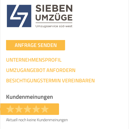
Umzugsdaten für Tragen und
Transportieren
ANGABEN ÄNDERN
Ihre Angaben:
am
ANFRAGE SENDEN
UNTERNEHMENSPROFIL
3
Wohnfläche:
m²
Entfernung:
km
Volumen:
m
.
Gewicht:
kg
UMZUGANGEBOT ANFORDERN
.
BESICHTIGUNGSTERMIN VEREINBAREN
Selbst umziehen
.
Kundenmeinungen
Aktuell noch keine Kundenmeinungen
Helfer
Zeit pro Helfer
Gesamt-Arbeitszeit
.