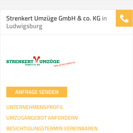
Strenkert Umzüge GmbH & co. KG
in
Stunden
Stunden
Ludwigsburg
.
€ -
€
KOSTENSCHÄTZUNG:
ICH WILL SELBST UMZIEHEN
Mit Umzugsunternehmen
.
ANFRAGE SENDEN
UNTERNEHMENSPROFIL
UMZUGANGEBOT ANFORDERN
Mitarbeiter
Zeit pro Mitarbeiter
Gesamt-Arbeitszeit
BESICHTIGUNGSTERMIN VEREINBAREN