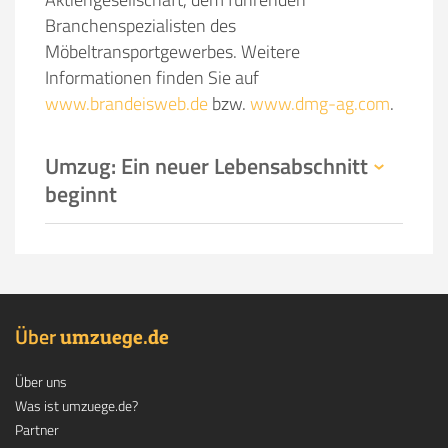
Branchenspezialisten des
Möbeltransportgewerbes. Weitere
Informationen finden Sie auf
www.brandeisweb.de
bzw.
www.dmg-ag.com
.
Umzug: Ein neuer Lebensabschnitt
beginnt
Über
.
umzuege
de
Über uns
Was ist umzuege.de?
Partner