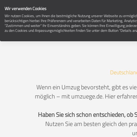
Wir verwenden Cookies
Wir nutzen Cookies, um Ihnen die bestmögliche Nutzung unserer Webseite zu ermögli
berücksichtigen hierbei Ihre Präferenzen und verarbeiten Daten für Marketing, Analytic
"Zustimmen und weiter" Ihr Einverständnis geben. Sie können Ihre Einwilligung jederze
zu den Cookies und Anpassungsmöglichkeiten finden Sie unter dem Button "Details anz
Deutschlan
Wenn ein Umzug bevorsteht, gibt es vie
möglich – mit umzuege.de. Hier erfahren
Haben Sie sich schon entschieden, ob 
Nutzen Sie am besten gleich den pr
u