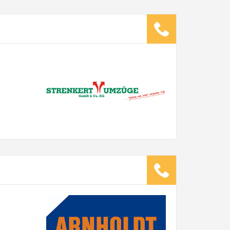
ugsunternehmen
.
it pro Mitarbeiter
Gesamt-Arbeitszeit
Stunden
Stunden
€ -
€
G:
TE ANGEBOTE ANFORDERN