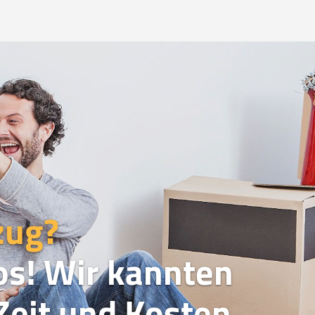
zug?
os! Wir kannten
eit und Kosten.