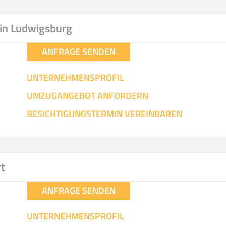
hen
Mit Umz
.
in Ludwigsburg
ANFRAGE SENDEN
UNTERNEHMENSPROFIL
UMZUGANGEBOT ANFORDERN
Gesamt-Arbeitszeit
Mitarbeiter
Ze
BESICHTIGUNGSTERMIN VEREINBAREN
Stunden
.
€ -
€
KOSTENSCHÄTZUN
rt
ANFRAGE SENDEN
IEHEN
ICH MÖCH
UNTERNEHMENSPROFIL