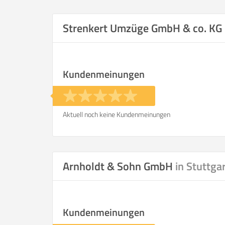
Selbst umzie
Strenkert Umzüge GmbH & co. KG
Kundenmeinungen
Helfer
Zeit pro Helfer
.
Aktuell noch keine Kundenmeinungen
Stunden
KOSTENSCHÄTZUNG:
Arnholdt & Sohn GmbH
in Stuttga
ICH WILL SELBST UMZ
Kundenmeinungen