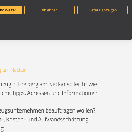
ternehmen suchen
Umzugsratgeber
nd weiter
Ablehnen
Details anzeigen
g am Neckar
zug in Freiberg am Neckar so leicht wie
eiche Tipps, Adressen und Informationen.
 Umzugsunternehmen beauftragen wollen?
eit-, Kosten- und Aufwandsschätzung
g.