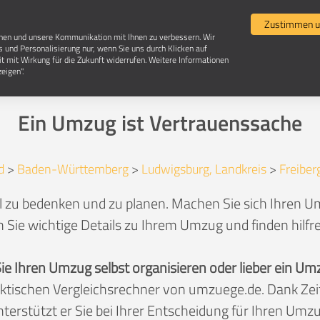
Umzugsvergleich
Selbst umziehen
Umzugsun
Zustimmen u
chen und unsere Kommunikation mit Ihnen zu verbessern. Wir
s und Personalisierung nur, wenn Sie uns durch Klicken auf
it mit Wirkung für die Zukunft widerrufen. Weitere Informationen
Umzug in 71691 Freiberg am Neckar
eigen".
Ein Umzug ist Vertrauenssache
d
>
Baden-Württemberg
>
Ludwigsburg, Landkreis
>
Freiber
l zu bedenken und zu planen. Machen Sie sich Ihren Um
 Sie wichtige Details zu Ihrem Umzug und finden hilfr
Sie Ihren Umzug selbst organisieren oder lieber ein
aktischen Vergleichsrechner von umzuege.de. Dank Z
nterstützt er Sie bei Ihrer Entscheidung für Ihren Umzu