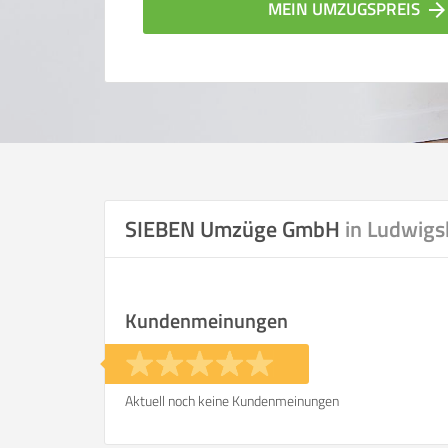
MEIN UMZUGSPREIS
arrow_forwar
SIEBEN Umzüge GmbH
in Ludwigs
Vergleichsergebnis bas
Kundenmeinungen
Ihre Angaben:
am
Aktuell noch keine Kundenmeinungen
Wohnfläche