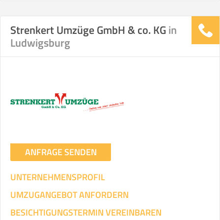
Strenkert Umzüge GmbH & co. KG
in
Stunden
Stunden
Ludwigsburg
.
€ -
€
KOSTENSCHÄTZUNG:
ICH WILL SELBST UMZIEHEN
Mit Umzugsunternehmen
.
ANFRAGE SENDEN
UNTERNEHMENSPROFIL
UMZUGANGEBOT ANFORDERN
Mitarbeiter
Zeit pro Mitarbeiter
Gesamt-Arbeitszeit
BESICHTIGUNGSTERMIN VEREINBAREN