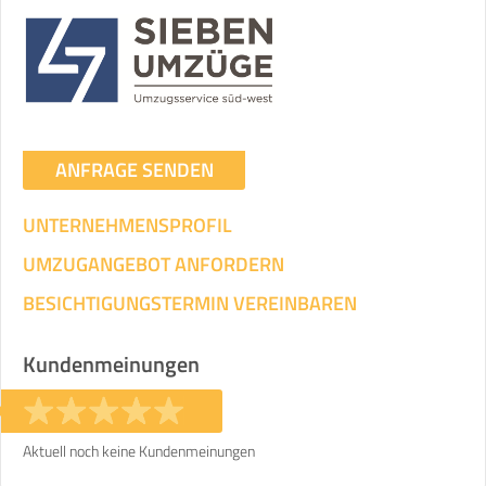
Umzugsdaten für Tragen und
Transportieren
ANGABEN ÄNDERN
Ihre Angaben:
am
ANFRAGE SENDEN
UNTERNEHMENSPROFIL
3
Wohnfläche:
m²
Entfernung:
km
Volumen:
m
.
Gewicht:
kg
UMZUGANGEBOT ANFORDERN
.
BESICHTIGUNGSTERMIN VEREINBAREN
Selbst umziehen
.
Kundenmeinungen
Aktuell noch keine Kundenmeinungen
Helfer
Zeit pro Helfer
Gesamt-Arbeitszeit
.