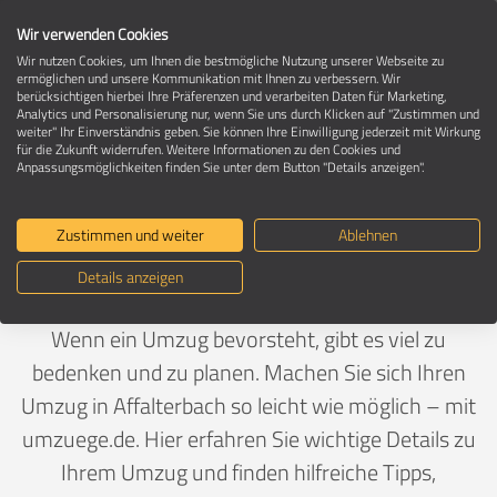
Wir verwenden Cookies
Wir nutzen Cookies, um Ihnen die bestmögliche Nutzung unserer Webseite zu
ermöglichen und unsere Kommunikation mit Ihnen zu verbessern. Wir
berücksichtigen hierbei Ihre Präferenzen und verarbeiten Daten für Marketing,
Umzug in 71563 Affalterbach
Analytics und Personalisierung nur, wenn Sie uns durch Klicken auf "Zustimmen und
weiter" Ihr Einverständnis geben. Sie können Ihre Einwilligung jederzeit mit Wirkung
für die Zukunft widerrufen. Weitere Informationen zu den Cookies und
Anpassungsmöglichkeiten finden Sie unter dem Button "Details anzeigen".
Ein Umzug ist Vertrauenssache
Zustimmen und weiter
Ablehnen
Deutschland
>
Baden-Württemberg
>
Ludwigsburg,
Details anzeigen
Landkreis
>
Affalterbach
Wenn ein Umzug bevorsteht, gibt es viel zu
bedenken und zu planen. Machen Sie sich Ihren
Umzug in Affalterbach so leicht wie möglich – mit
umzuege.de. Hier erfahren Sie wichtige Details zu
Ihrem Umzug und finden hilfreiche Tipps,