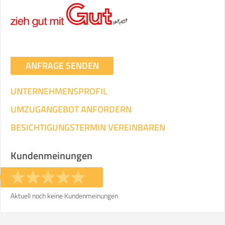
Umzugsdaten für Tragen und
Transportieren
ANGABEN ÄNDERN
ANFRAGE SENDEN
Ihre Angaben:
am
UNTERNEHMENSPROFIL
3
Wohnfläche:
m²
Entfernung:
km
Volumen:
m
.
UMZUGANGEBOT ANFORDERN
Gewicht:
kg
.
BESICHTIGUNGSTERMIN VEREINBAREN
Selbst umziehen
Kundenmeinungen
.
Aktuell noch keine Kundenmeinungen
Helfer
Zeit pro Helfer
Gesamt-Arbeitszeit
.