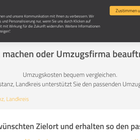
Umzugsvergleich
Selbst umziehen
Umzugsun
Zustimmen u
chen und unsere Kommunikation mit Ihnen zu verbessern. Wir
s und Personalisierung nur, wenn Sie uns durch Klicken auf
it mit Wirkung für die Zukunft widerrufen. Weitere Informationen
Umzug in Konstanz, Landkreis
eigen".
t machen oder Umzugsfirma beauft
Umzugskosten bequem vergleichen.
tanz, Landkreis unterstützt Sie den passenden Umzugs
z, Landkreis
wünschten Zielort und erhalten so den 