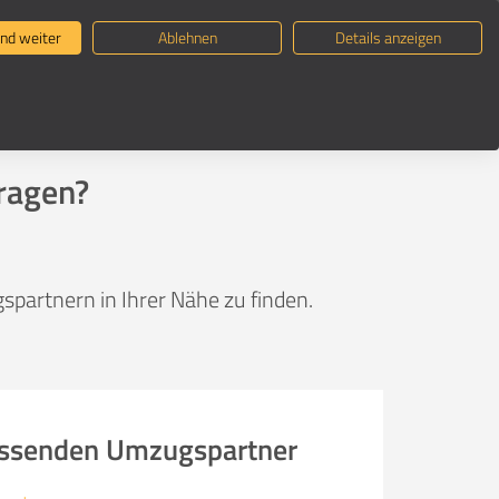
ternehmen suchen
Umzugsratgeber
nd weiter
Ablehnen
Details anzeigen
ragen?
partnern in Ihrer Nähe zu finden.
passenden Umzugspartner