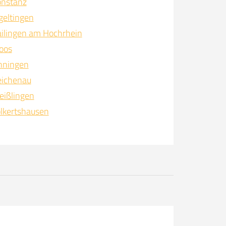
onstanz
geltingen
ilingen am Hochrhein
oos
hningen
eichenau
eißlingen
lkertshausen