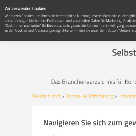
Wir verwenden Cookies
Wir nutzen Cookies, um Ihnen die bestmögliche Nutzung unserer Webseite zu ermögli
berücksichtigen hierbei Ihre Präferenzen und verarbeiten Daten für Marketing, Analytic
"Zustimmen und weiter" Ihr Einverständnis geben. Sie können Ihre Einwilligung jederze
zu den Cookies und Anpassungsmöglichkeiten finden Sie unter dem Button "Details anz
Selbs
Das Branchenverzeichnis für Kons
Deutschland
>
Baden-Württemberg
>
Konstan
Navigieren Sie sich zum ge