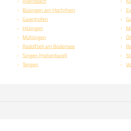
Allensbach
K
Büsingen am Hochrhein
Ei
Gaienhofen
Ga
Hilzingen
M
Mühlingen
Ö
Radolfzell am Bodensee
R
Singen (Hohentwiel)
St
Tengen
Vo