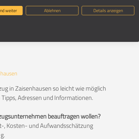
ternehmen suchen
Umzugsratgeber
nd weiter
Ablehnen
Details anzeigen
nhausen
ug in Zaisenhausen so leicht wie möglich
e Tipps, Adressen und Informationen.
 Umzugsunternehmen beauftragen wollen?
eit-, Kosten- und Aufwandsschätzung
g.