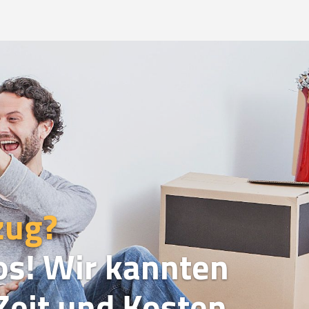
zug?
os! Wir kannten
eit und Kosten.