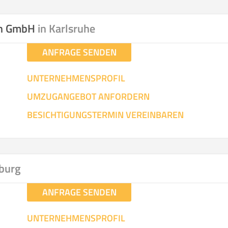
hen
Mit Umz
.
on GmbH
in Karlsruhe
ANFRAGE SENDEN
UNTERNEHMENSPROFIL
UMZUGANGEBOT ANFORDERN
Gesamt-Arbeitszeit
Mitarbeiter
Ze
BESICHTIGUNGSTERMIN VEREINBAREN
Stunden
.
€ -
€
KOSTENSCHÄTZUN
burg
ANFRAGE SENDEN
IEHEN
ICH MÖCH
UNTERNEHMENSPROFIL