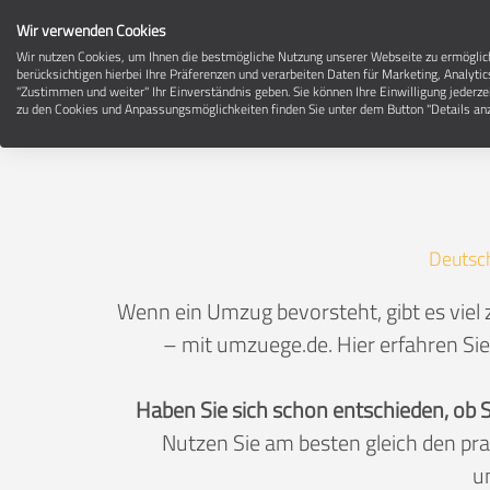
Wir verwenden Cookies
Wir nutzen Cookies, um Ihnen die bestmögliche Nutzung unserer Webseite zu ermögli
berücksichtigen hierbei Ihre Präferenzen und verarbeiten Daten für Marketing, Analytic
"Zustimmen und weiter" Ihr Einverständnis geben. Sie können Ihre Einwilligung jederze
zu den Cookies und Anpassungsmöglichkeiten finden Sie unter dem Button "Details anz
Deutsc
Wenn ein Umzug bevorsteht, gibt es viel
– mit umzuege.de. Hier erfahren Sie
Haben Sie sich schon entschieden, ob 
Nutzen Sie am besten gleich den pr
u