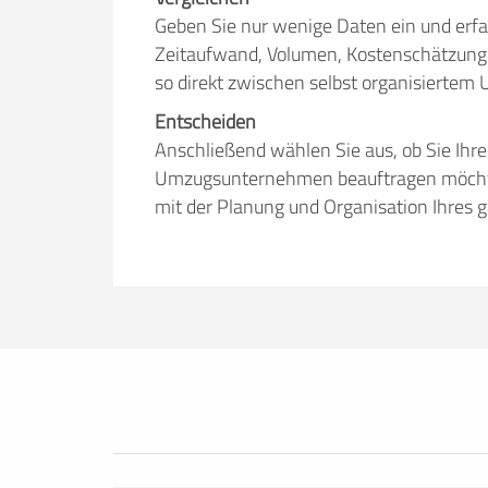
Geben Sie nur wenige Daten ein und erfa
Zeitaufwand, Volumen, Kostenschätzung 
so direkt zwischen selbst organisiert
Entscheiden
Anschließend wählen Sie aus, ob Sie Ihr
Umzugsunternehmen beauftragen möchten.
mit der Planung und Organisation Ihres 
Erfolgreich umziehen
Ob Sie nun lieber selbst umziehen oder
umzuege.de bietet Ihnen nützliche Infor
Tricks. Hier finden Sie alles, was Sie br
Mietwagenbuchung bis hin zur Anfrage 