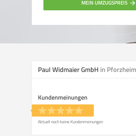
MEIN UMZUGSPREIS
arrow_forwar
Paul Widmaier GmbH
in Pforzhei
Vergleichsergebnis bas
Kundenmeinungen
Ihre Angaben:
am
Aktuell noch keine Kundenmeinungen
Wohnfläche