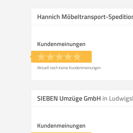
Selbst umzie
Hannich Möbeltransport-Spediti
Kundenmeinungen
Helfer
Zeit pro Helfer
.
Aktuell noch keine Kundenmeinungen
Stunden
KOSTENSCHÄTZUNG:
SIEBEN Umzüge GmbH
in Ludwigs
ICH WILL SELBST UMZ
Kundenmeinungen