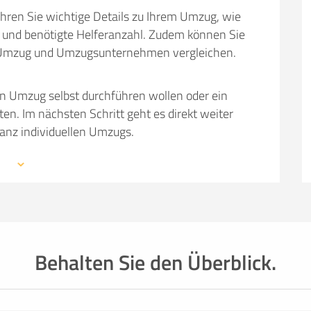
hren Sie wichtige Details zu Ihrem Umzug, wie
und benötigte Helferanzahl. Zudem können Sie
em Umzug und Umzugsunternehmen vergleichen.
en Umzug selbst durchführen wollen oder ein
 Im nächsten Schritt geht es direkt weiter
ganz individuellen Umzugs.
 mit den Profis eines Umzugsunternehmens –
mationen, weiterführende Links sowie Tipps und
auchen: von Packmaterial über Helfer- und
einer kompetenten Umzugsfirma.
Behalten Sie den Überblick.