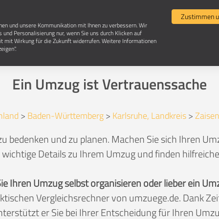
Umzugsvergleich
Selbst umziehen
Umzugsun
Zustimmen u
chen und unsere Kommunikation mit Ihnen zu verbessern. Wir
s und Personalisierung nur, wenn Sie uns durch Klicken auf
it mit Wirkung für die Zukunft widerrufen. Weitere Informationen
Umzug in 75059 Zaisenhausen
eigen".
Ein Umzug ist Vertrauenssache
hland
>
Baden-Württemberg
>
Karlsruhe, Landkreis
>
Zaise
 zu bedenken und zu planen. Machen Sie sich Ihren Umz
 wichtige Details zu Ihrem Umzug und finden hilfreich
Sie Ihren Umzug selbst organisieren oder lieber ein
aktischen Vergleichsrechner von umzuege.de. Dank Z
nterstützt er Sie bei Ihrer Entscheidung für Ihren Umzu