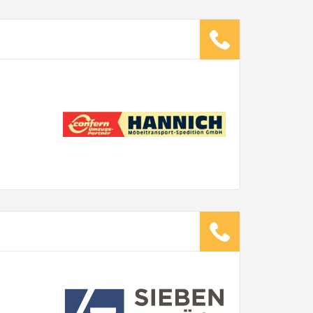
ugsunternehmen
.
it pro Mitarbeiter
Gesamt-Arbeitszeit
Stunden
Stunden
€ -
€
G:
TE ANGEBOTE ANFORDERN