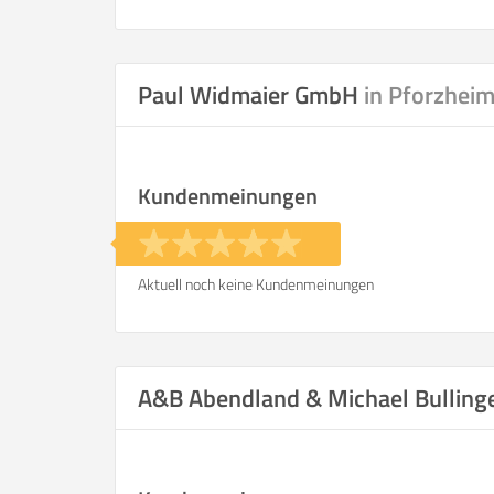
Wohnfläche
Selbst umzie
Paul Widmaier GmbH
in Pforzhei
Kundenmeinungen
Helfer
Zeit pro Helfer
.
Aktuell noch keine Kundenmeinungen
Stunden
KOSTENSCHÄTZUNG:
A&B Abendland & Michael Bulli
ICH WILL SELBST UMZ