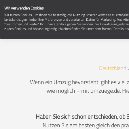
Wir verwenden Cookies
Wir nutzen Cookies, um Ihnen die bestmögliche Nutzung unserer Webseite zu ermögli
berücksichtigen hierbei Ihre Präferenzen und verarbeiten Daten für Marketing, Analytic
"Zustimmen und weiter" Ihr Einverständnis geben. Sie können Ihre Einwilligung jederze
zu den Cookies und Anpassungsmöglichkeiten finden Sie unter dem Button "Details anz
Deutschland
Wenn ein Umzug bevorsteht, gibt es viel
wie möglich – mit umzuege.de. Hie
Haben Sie sich schon entschieden, ob 
Nutzen Sie am besten gleich den pr