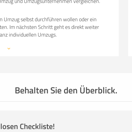
em Umzug und Umzugsunternehmen vergleichen.
en Umzug selbst durchführen wollen oder ein
 Im nächsten Schritt geht es direkt weiter
ganz individuellen Umzugs.
 mit den Profis eines Umzugsunternehmens –
mationen, weiterführende Links sowie Tipps und
auchen: von Packmaterial über Helfer- und
einer kompetenten Umzugsfirma.
Behalten Sie den Überblick.
losen Checkliste!