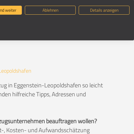
ternehmen suchen
Umzugsratgeber
nd weiter
Ablehnen
Details anzeigen
Leopoldshafen
ug in Eggenstein-Leopoldshafen so leicht
den hilfreiche Tipps, Adressen und
 Umzugsunternehmen beauftragen wollen?
eit-, Kosten- und Aufwandsschätzung