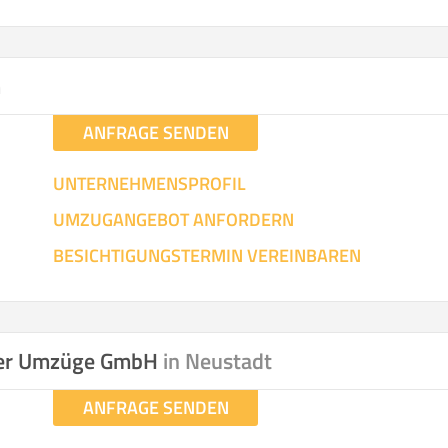
3
:
m²
Entfernung:
km
Volumen:
m
Ge
.
hen
Mit Umz
.
m
ANFRAGE SENDEN
UNTERNEHMENSPROFIL
UMZUGANGEBOT ANFORDERN
Gesamt-Arbeitszeit
Mitarbeiter
Ze
BESICHTIGUNGSTERMIN VEREINBAREN
Stunden
.
€ -
€
KOSTENSCHÄTZUN
nger Umzüge GmbH
in Neustadt
ANFRAGE SENDEN
IEHEN
ICH MÖCH