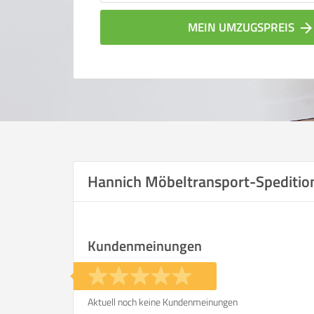
MEIN UMZUGSPREIS
arrow_forwar
Hannich Möbeltransport-Spediti
Vergleichsergebnis bas
Kundenmeinungen
Ihre Angaben:
am
Aktuell noch keine Kundenmeinungen