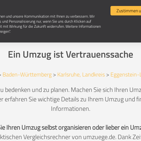
Umzugsvergleich
Selbst umziehen
Umzugsun
Zustimmen u
chen und unsere Kommunikation mit Ihnen zu verbessern. Wir
s und Personalisierung nur, wenn Sie uns durch Klicken auf
it mit Wirkung für die Zukunft widerrufen. Weitere Informationen
Umzug in 76344 Eggenstein-Leopoldshafen
eigen".
Ein Umzug ist Vertrauenssache
>
Baden-Württemberg
>
Karlsruhe, Landkreis
>
Eggenstein-
 zu bedenken und zu planen. Machen Sie sich Ihren Umz
r erfahren Sie wichtige Details zu Ihrem Umzug und fin
Informationen.
Sie Ihren Umzug selbst organisieren oder lieber ein
aktischen Vergleichsrechner von umzuege.de. Dank Z