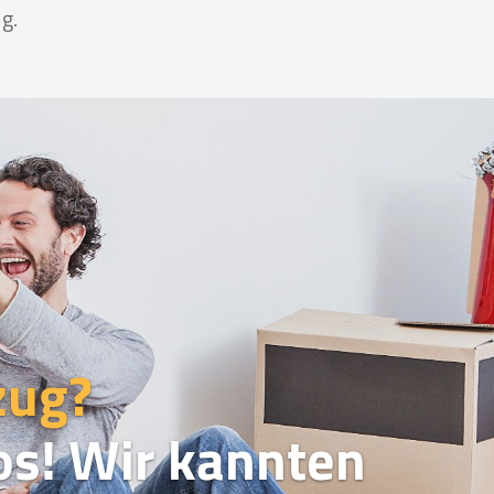
g.
zug?
os! Wir kannten