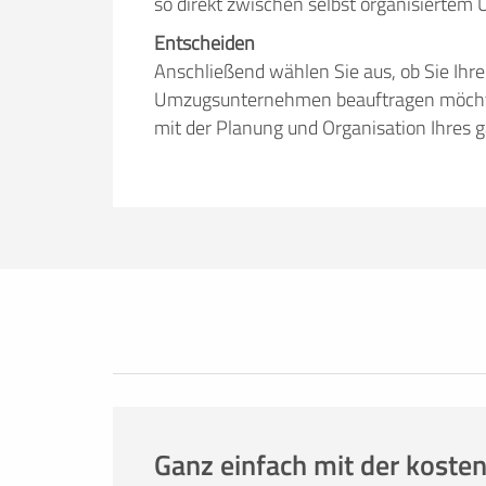
so direkt zwischen selbst organisiert
Entscheiden
Anschließend wählen Sie aus, ob Sie Ihr
Umzugsunternehmen beauftragen möchten.
mit der Planung und Organisation Ihres 
Erfolgreich umziehen
Ob Sie nun lieber selbst umziehen oder
umzuege.de bietet Ihnen nützliche Infor
Tricks. Hier finden Sie alles, was Sie br
Mietwagenbuchung bis hin zur Anfrage 
Ganz einfach mit der kosten