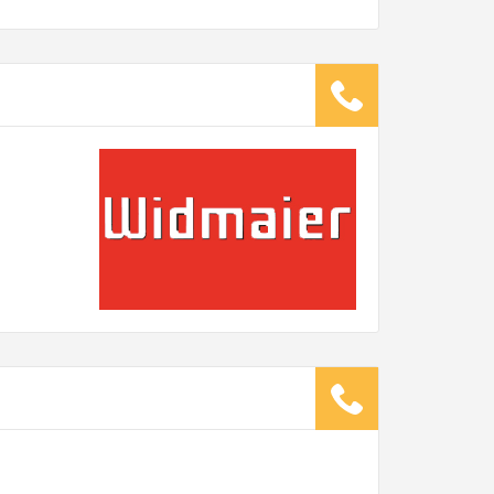
wicht:
kg
.
ugsunternehmen
.
it pro Mitarbeiter
Gesamt-Arbeitszeit
Stunden
Stunden
€ -
€
G:
TE ANGEBOTE ANFORDERN