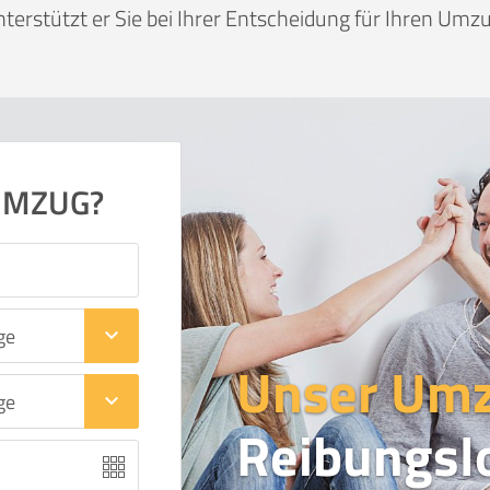
nterstützt er Sie bei Ihrer Entscheidung für Ihren Umzu
UMZUG?
keyboard_arrow_down
Unser Um
keyboard_arrow_down
Reibungsl