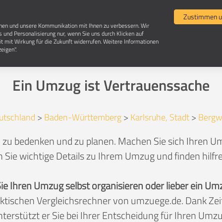
Umzugsvergleich
Selbst umziehen
Umzugsun
Zustimmen u
chen und unsere Kommunikation mit Ihnen zu verbessern. Wir
s und Personalisierung nur, wenn Sie uns durch Klicken auf
it mit Wirkung für die Zukunft widerrufen. Weitere Informationen
Umzug in 76228 Karlsruhe-Bergwald
eigen".
Ein Umzug ist Vertrauenssache
utschland
>
Baden-Württemberg
>
Karlsruhe, Stadt
>
Bergw
l zu bedenken und zu planen. Machen Sie sich Ihren Um
 Sie wichtige Details zu Ihrem Umzug und finden hilfr
Sie Ihren Umzug selbst organisieren oder lieber ein
aktischen Vergleichsrechner von umzuege.de. Dank Z
nterstützt er Sie bei Ihrer Entscheidung für Ihren Umzu