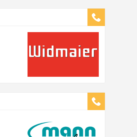
ugsunternehmen
.
it pro Mitarbeiter
Gesamt-Arbeitszeit
Stunden
Stunden
€ -
€
G:
TE ANGEBOTE ANFORDERN