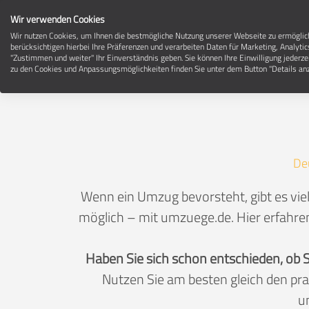
Wir verwenden Cookies
Wir nutzen Cookies, um Ihnen die bestmögliche Nutzung unserer Webseite zu ermögli
berücksichtigen hierbei Ihre Präferenzen und verarbeiten Daten für Marketing, Analytic
"Zustimmen und weiter" Ihr Einverständnis geben. Sie können Ihre Einwilligung jederze
zu den Cookies und Anpassungsmöglichkeiten finden Sie unter dem Button "Details anz
De
Wenn ein Umzug bevorsteht, gibt es vie
möglich – mit umzuege.de. Hier erfahren
Haben Sie sich schon entschieden, ob 
Nutzen Sie am besten gleich den pr
u