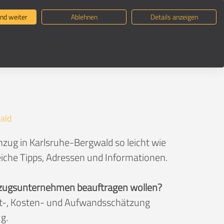
ternehmen suchen
Umzugsratgeber
nd weiter
Ablehnen
Details anzeigen
ald
zug in Karlsruhe-Bergwald so leicht wie
eiche Tipps, Adressen und Informationen.
 Umzugsunternehmen beauftragen wollen?
eit-, Kosten- und Aufwandsschätzung
g.