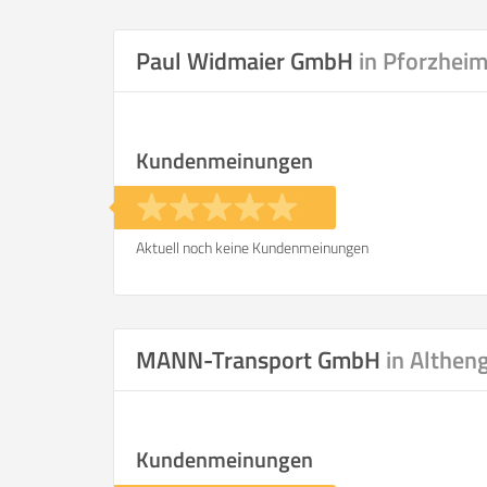
Selbst umzie
Paul Widmaier GmbH
in Pforzhei
Kundenmeinungen
Helfer
Zeit pro Helfer
.
Aktuell noch keine Kundenmeinungen
Stunden
KOSTENSCHÄTZUNG:
MANN-Transport GmbH
in Althen
ICH WILL SELBST UMZ
Kundenmeinungen