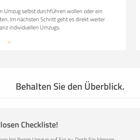
en Umzug selbst durchführen wollen oder ein
 Im nächsten Schritt geht es direkt weiter
ganz individuellen Umzugs.
 mit den Profis eines Umzugsunternehmens –
mationen, weiterführende Links sowie Tipps und
auchen: von Packmaterial über Helfer- und
einer kompetenten Umzugsfirma.
Behalten Sie den Überblick.
losen Checkliste!
men bei Ihrem Umzug auf Sie zu. Doch Sie können