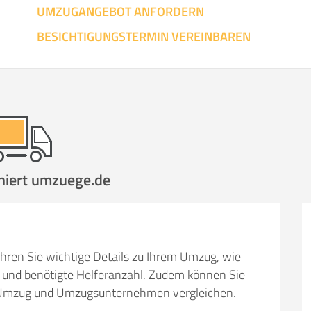
UMZUGANGEBOT ANFORDERN
SO ERRECHNET SICH DIE KOSTENSCHÄTZUNG
BESICHTIGUNGSTERMIN VEREINBAREN
niert umzuege.de
hren Sie wichtige Details zu Ihrem Umzug, wie
und benötigte Helferanzahl. Zudem können Sie
em Umzug und Umzugsunternehmen vergleichen.