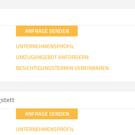
hen
Mit Umz
.
m
ANFRAGE SENDEN
UNTERNEHMENSPROFIL
UMZUGANGEBOT ANFORDERN
Gesamt-Arbeitszeit
Mitarbeiter
Ze
BESICHTIGUNGSTERMIN VEREINBAREN
Stunden
.
€ -
€
KOSTENSCHÄTZUN
gstett
ANFRAGE SENDEN
IEHEN
ICH MÖCH
UNTERNEHMENSPROFIL