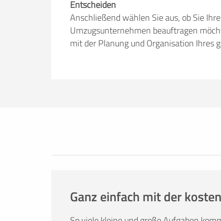
Entscheiden
Anschließend wählen Sie aus, ob Sie Ihr
Umzugsunternehmen beauftragen möchten.
mit der Planung und Organisation Ihres 
Erfolgreich umziehen
Ob Sie nun lieber selbst umziehen oder
umzuege.de bietet Ihnen nützliche Infor
Tricks. Hier finden Sie alles, was Sie br
Mietwagenbuchung bis hin zur Anfrage 
Ganz einfach mit der kosten
So viele kleine und große Aufgaben kom