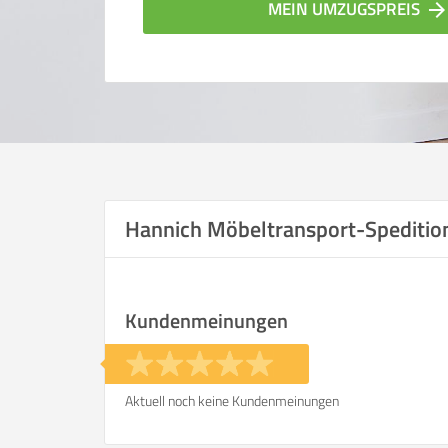
MEIN UMZUGSPREIS
arrow_forwar
Hannich Möbeltransport-Spediti
Vergleichsergebnis bas
Kundenmeinungen
Ihre Angaben:
am
Aktuell noch keine Kundenmeinungen
Wohnfläche