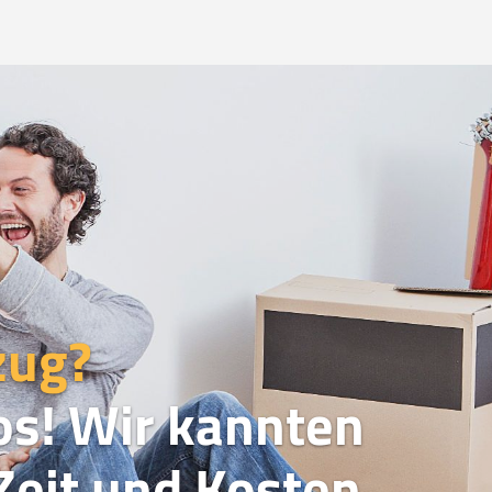
zug?
os! Wir kannten
eit und Kosten.