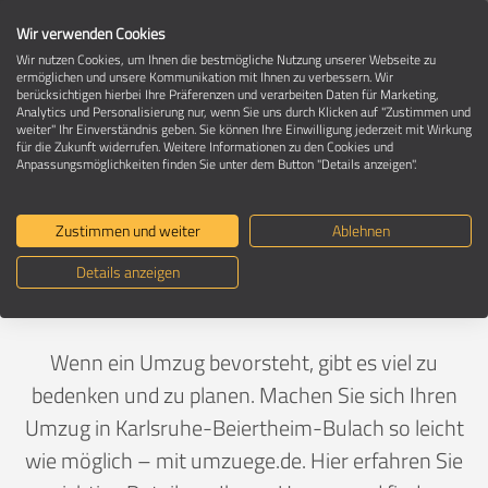
Wir verwenden Cookies
Wir nutzen Cookies, um Ihnen die bestmögliche Nutzung unserer Webseite zu
ermöglichen und unsere Kommunikation mit Ihnen zu verbessern. Wir
berücksichtigen hierbei Ihre Präferenzen und verarbeiten Daten für Marketing,
Umzug in 76135 Karlsruhe-Beiertheim-
Analytics und Personalisierung nur, wenn Sie uns durch Klicken auf "Zustimmen und
Bulach
weiter" Ihr Einverständnis geben. Sie können Ihre Einwilligung jederzeit mit Wirkung
für die Zukunft widerrufen. Weitere Informationen zu den Cookies und
Anpassungsmöglichkeiten finden Sie unter dem Button "Details anzeigen".
Ein Umzug ist Vertrauenssache
Zustimmen und weiter
Ablehnen
Details anzeigen
Deutschland
>
Baden-Württemberg
>
Karlsruhe, Stadt
>
Beiertheim-Bulach
Wenn ein Umzug bevorsteht, gibt es viel zu
bedenken und zu planen. Machen Sie sich Ihren
Umzug in Karlsruhe-Beiertheim-Bulach so leicht
wie möglich – mit umzuege.de. Hier erfahren Sie