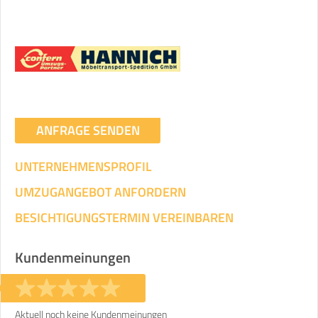
Umzugsdaten für Tragen und
Transportieren
ANGABEN ÄNDERN
Ihre Angaben:
am
ANFRAGE SENDEN
UNTERNEHMENSPROFIL
3
Wohnfläche:
m²
Entfernung:
km
Volumen:
m
.
Gewicht:
kg
UMZUGANGEBOT ANFORDERN
.
BESICHTIGUNGSTERMIN VEREINBAREN
Selbst umziehen
.
Kundenmeinungen
Aktuell noch keine Kundenmeinungen