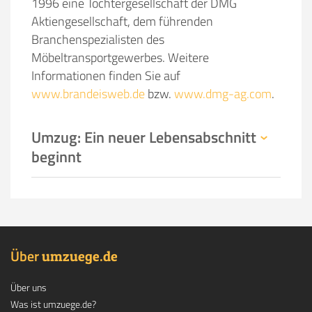
1996 eine Tochtergesellschaft der DMG
Aktiengesellschaft, dem führenden
Branchenspezialisten des
Möbeltransportgewerbes. Weitere
Informationen finden Sie auf
www.brandeisweb.de
bzw.
www.dmg-ag.com
.
Umzug: Ein neuer Lebensabschnitt
beginnt
Über
.
umzuege
de
Über uns
Was ist umzuege.de?