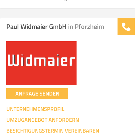
Helfer
Zeit pro Helfer
Gesamt-Arbeitszeit
.
Paul Widmaier GmbH
in Pforzheim
Stunden
Stunden
.
€ -
€
KOSTENSCHÄTZUNG:
ICH WILL SELBST UMZIEHEN
Mit Umzugsunternehmen
.
ANFRAGE SENDEN
UNTERNEHMENSPROFIL
UMZUGANGEBOT ANFORDERN
Mitarbeiter
Zeit pro Mitarbeiter
Gesamt-Arbeitszeit
BESICHTIGUNGSTERMIN VEREINBAREN