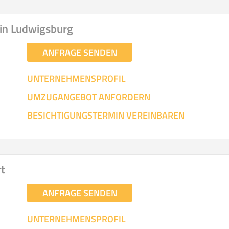
hen
Mit Umz
.
in Ludwigsburg
ANFRAGE SENDEN
UNTERNEHMENSPROFIL
UMZUGANGEBOT ANFORDERN
Gesamt-Arbeitszeit
Mitarbeiter
Ze
BESICHTIGUNGSTERMIN VEREINBAREN
Stunden
.
€ -
€
KOSTENSCHÄTZUN
rt
ANFRAGE SENDEN
IEHEN
ICH MÖCH
UNTERNEHMENSPROFIL