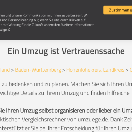
Umzugsvergleich
Selbst umziehen
Umzugsun
Zustimmen u
chen und unsere Kommunikation mit Ihnen zu verbessern. Wir
s und Personalisierung nur, wenn Sie uns durch Klicken auf
it mit Wirkung für die Zukunft widerrufen. Weitere Informationen
Umzug in 74613 Öhringen
eigen".
Ein Umzug ist Vertrauenssache
land
>
Baden-Württemberg
>
Hohenlohekreis, Landkreis
>
l zu bedenken und zu planen. Machen Sie sich Ihren Um
wichtige Details zu Ihrem Umzug und finden hilfreiche
Sie Ihren Umzug selbst organisieren oder lieber ein
aktischen Vergleichsrechner von umzuege.de. Dank Z
nterstützt er Sie bei Ihrer Entscheidung für Ihren Umzu