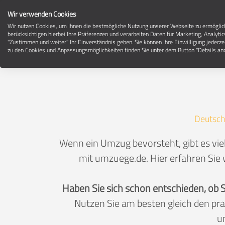
Wir verwenden Cookies
Wir nutzen Cookies, um Ihnen die bestmögliche Nutzung unserer Webseite zu ermögli
berücksichtigen hierbei Ihre Präferenzen und verarbeiten Daten für Marketing, Analytic
"Zustimmen und weiter" Ihr Einverständnis geben. Sie können Ihre Einwilligung jederze
zu den Cookies und Anpassungsmöglichkeiten finden Sie unter dem Button "Details anz
Deutsch
Wenn ein Umzug bevorsteht, gibt es vie
mit umzuege.de. Hier erfahren Sie 
Haben Sie sich schon entschieden, ob 
Nutzen Sie am besten gleich den pr
u