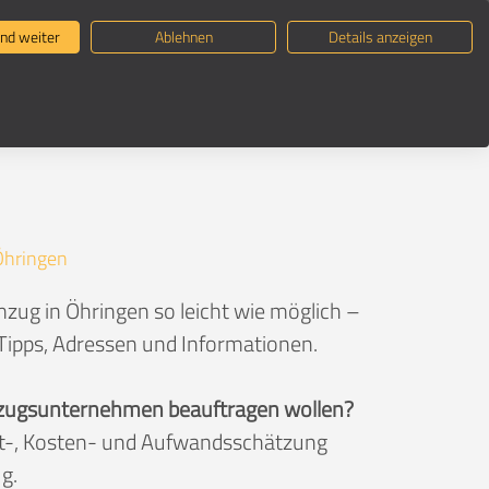
ternehmen suchen
Umzugsratgeber
nd weiter
Ablehnen
Details anzeigen
Öhringen
zug in Öhringen so leicht wie möglich –
 Tipps, Adressen und Informationen.
 Umzugsunternehmen beauftragen wollen?
eit-, Kosten- und Aufwandsschätzung
g.