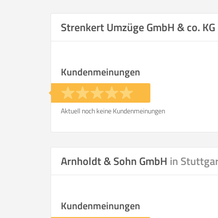
Selbst umzie
Strenkert Umzüge GmbH & co. KG
Kundenmeinungen
Helfer
Zeit pro Helfer
.
Aktuell noch keine Kundenmeinungen
Stunden
KOSTENSCHÄTZUNG:
Arnholdt & Sohn GmbH
in Stuttga
ICH WILL SELBST UMZ
Kundenmeinungen