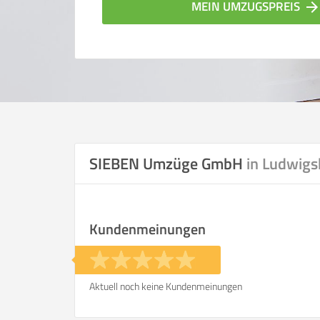
MEIN UMZUGSPREIS
arrow_forwar
SIEBEN Umzüge GmbH
in Ludwigs
Vergleichsergebnis bas
Kundenmeinungen
Ihre Angaben:
am
Aktuell noch keine Kundenmeinungen
Wohnfläche