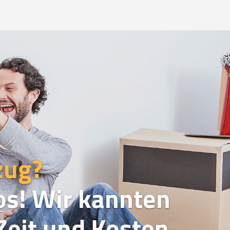
zug?
os! Wir kannten
eit und Kosten.