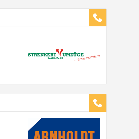
ugsunternehmen
.
it pro Mitarbeiter
Gesamt-Arbeitszeit
Stunden
Stunden
€ -
€
G:
TE ANGEBOTE ANFORDERN