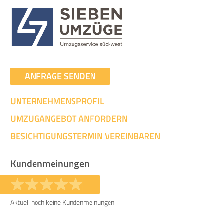
Umzugsdaten für Tragen und
Transportieren
ANGABEN ÄNDERN
Ihre Angaben:
am
ANFRAGE SENDEN
UNTERNEHMENSPROFIL
3
Wohnfläche:
m²
Entfernung:
km
Volumen:
m
.
Gewicht:
kg
UMZUGANGEBOT ANFORDERN
.
BESICHTIGUNGSTERMIN VEREINBAREN
Selbst umziehen
.
Kundenmeinungen
Aktuell noch keine Kundenmeinungen
Helfer
Zeit pro Helfer
Gesamt-Arbeitszeit
.