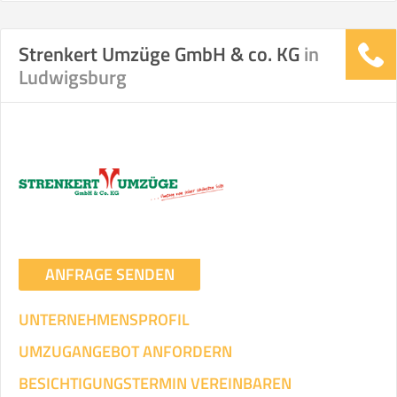
Strenkert Umzüge GmbH & co. KG
in
Stunden
Stunden
Ludwigsburg
.
€ -
€
KOSTENSCHÄTZUNG:
ICH WILL SELBST UMZIEHEN
Mit Umzugsunternehmen
.
ANFRAGE SENDEN
UNTERNEHMENSPROFIL
UMZUGANGEBOT ANFORDERN
Mitarbeiter
Zeit pro Mitarbeiter
Gesamt-Arbeitszeit
BESICHTIGUNGSTERMIN VEREINBAREN