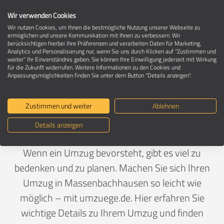
Wir verwenden Cookies
Wir nutzen Cookies, um Ihnen die bestmögliche Nutzung unserer Webseite zu
ermöglichen und unsere Kommunikation mit Ihnen zu verbessern. Wir
berücksichtigen hierbei Ihre Präferenzen und verarbeiten Daten für Marketing,
Umzug in 74252 Massenbachhausen
Analytics und Personalisierung nur, wenn Sie uns durch Klicken auf "Zustimmen und
weiter" Ihr Einverständnis geben. Sie können Ihre Einwilligung jederzeit mit Wirkung
für die Zukunft widerrufen. Weitere Informationen zu den Cookies und
Anpassungsmöglichkeiten finden Sie unter dem Button "Details anzeigen".
Ein Umzug ist Vertrauenssache
Zustimmen und weiter
Ablehnen
Deutschland
>
Baden-Württemberg
>
Heilbronn,
Details anzeigen
Landkreis
>
Massenbachhausen
Wenn ein Umzug bevorsteht, gibt es viel zu
bedenken und zu planen. Machen Sie sich Ihren
Umzug in Massenbachhausen so leicht wie
möglich – mit umzuege.de. Hier erfahren Sie
wichtige Details zu Ihrem Umzug und finden