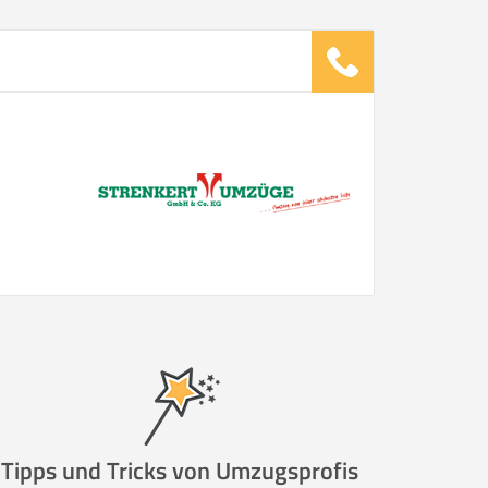
ugsunternehmen
.
it pro Mitarbeiter
Gesamt-Arbeitszeit
Stunden
Stunden
€ -
€
G:
TE ANGEBOTE ANFORDERN
Tipps und Tricks von Umzugsprofis