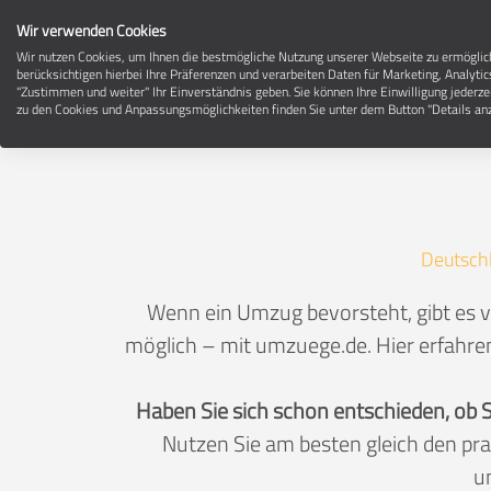
Wir verwenden Cookies
Wir nutzen Cookies, um Ihnen die bestmögliche Nutzung unserer Webseite zu ermögli
berücksichtigen hierbei Ihre Präferenzen und verarbeiten Daten für Marketing, Analytic
"Zustimmen und weiter" Ihr Einverständnis geben. Sie können Ihre Einwilligung jederze
zu den Cookies und Anpassungsmöglichkeiten finden Sie unter dem Button "Details anz
Deutsch
Wenn ein Umzug bevorsteht, gibt es v
möglich – mit umzuege.de. Hier erfahren
Haben Sie sich schon entschieden, ob 
Nutzen Sie am besten gleich den pr
u