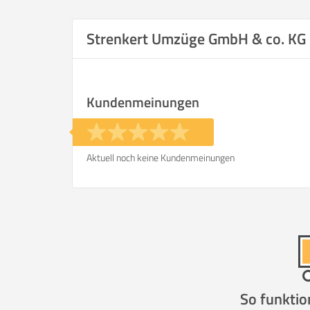
Selbst umzie
Strenkert Umzüge GmbH & co. KG
Kundenmeinungen
Helfer
Zeit pro Helfer
.
Aktuell noch keine Kundenmeinungen
Stunden
KOSTENSCHÄTZUNG:
ICH WILL SELBST UMZ
So funktio