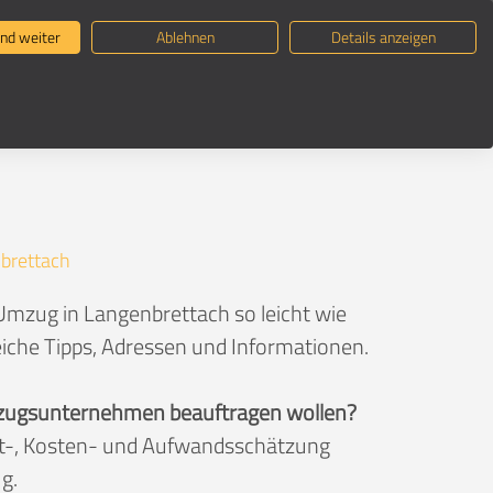
ternehmen suchen
Umzugsratgeber
nd weiter
Ablehnen
Details anzeigen
brettach
Umzug in Langenbrettach so leicht wie
eiche Tipps, Adressen und Informationen.
 Umzugsunternehmen beauftragen wollen?
eit-, Kosten- und Aufwandsschätzung
g.