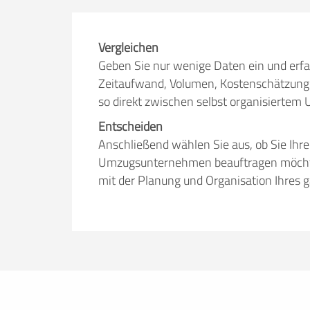
Vergleichen
Geben Sie nur wenige Daten ein und erfa
Zeitaufwand, Volumen, Kostenschätzung 
so direkt zwischen selbst organisiert
Entscheiden
Anschließend wählen Sie aus, ob Sie Ihr
Umzugsunternehmen beauftragen möchten.
mit der Planung und Organisation Ihres 
Erfolgreich umziehen
Ob Sie nun lieber selbst umziehen oder
umzuege.de bietet Ihnen nützliche Infor
Tricks. Hier finden Sie alles, was Sie br
Mietwagenbuchung bis hin zur Anfrage 