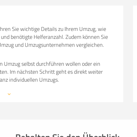
SO ERRECHNET SICH DIE KOSTENSCHÄTZUNG
hren Sie wichtige Details zu Ihrem Umzug, wie
und benötigte Helferanzahl. Zudem können Sie
em Umzug und Umzugsunternehmen vergleichen.
en Umzug selbst durchführen wollen oder ein
 Im nächsten Schritt geht es direkt weiter
ganz individuellen Umzugs.
 mit den Profis eines Umzugsunternehmens –
mationen, weiterführende Links sowie Tipps und
auchen: von Packmaterial über Helfer- und
einer kompetenten Umzugsfirma.