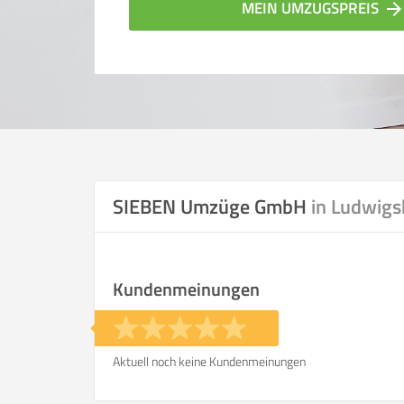
MEIN UMZUGSPREIS
arrow_forwar
SIEBEN Umzüge GmbH
in Ludwigs
Vergleichsergebnis bas
Kundenmeinungen
Ihre Angaben:
am
Aktuell noch keine Kundenmeinungen
Wohnfläche