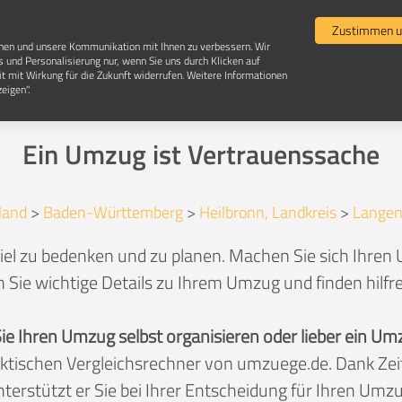
Umzugsvergleich
Selbst umziehen
Umzugsun
Zustimmen u
chen und unsere Kommunikation mit Ihnen zu verbessern. Wir
s und Personalisierung nur, wenn Sie uns durch Klicken auf
it mit Wirkung für die Zukunft widerrufen. Weitere Informationen
Umzug in 74243 Langenbrettach
eigen".
Ein Umzug ist Vertrauenssache
land
>
Baden-Württemberg
>
Heilbronn, Landkreis
>
Langen
iel zu bedenken und zu planen. Machen Sie sich Ihren 
 Sie wichtige Details zu Ihrem Umzug und finden hilfr
Sie Ihren Umzug selbst organisieren oder lieber ein
aktischen Vergleichsrechner von umzuege.de. Dank Z
nterstützt er Sie bei Ihrer Entscheidung für Ihren Umzu