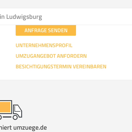
hen
Mit Umz
.
in Ludwigsburg
ANFRAGE SENDEN
UNTERNEHMENSPROFIL
UMZUGANGEBOT ANFORDERN
Gesamt-Arbeitszeit
Mitarbeiter
Ze
BESICHTIGUNGSTERMIN VEREINBAREN
Stunden
.
€ -
€
KOSTENSCHÄTZUN
IEHEN
ICH MÖCH
niert umzuege.de