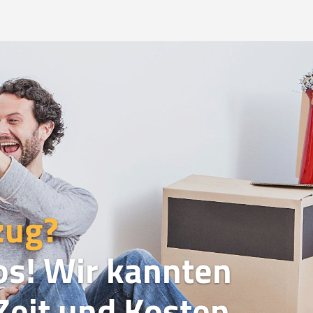
zug?
os! Wir kannten
eit und Kosten.