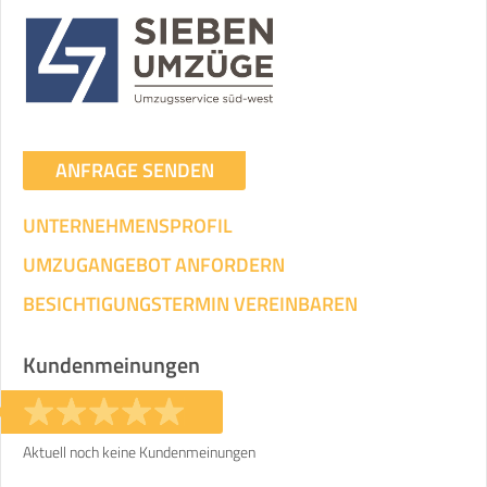
Umzugsdaten für Tragen und
Transportieren
ANGABEN ÄNDERN
Ihre Angaben:
am
ANFRAGE SENDEN
UNTERNEHMENSPROFIL
3
Wohnfläche:
m²
Entfernung:
km
Volumen:
m
.
Gewicht:
kg
UMZUGANGEBOT ANFORDERN
.
BESICHTIGUNGSTERMIN VEREINBAREN
Selbst umziehen
.
Kundenmeinungen
Aktuell noch keine Kundenmeinungen
Helfer
Zeit pro Helfer
Gesamt-Arbeitszeit
.