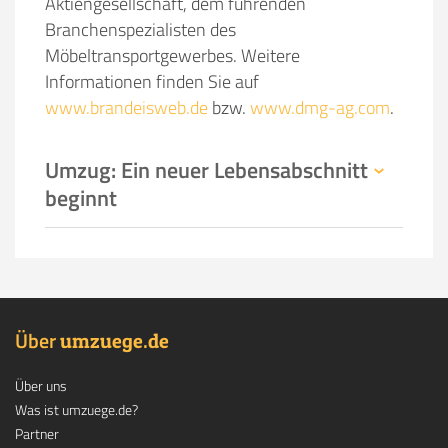
Aktiengesellschaft, dem führenden
Branchenspezialisten des
Möbeltransportgewerbes. Weitere
Informationen finden Sie auf
www.brandeisweb.de
bzw.
www.dmg-ag.com
.
Umzug: Ein neuer Lebensabschnitt
beginnt
Über
.
umzuege
de
Über uns
Was ist umzuege.de?
Partner