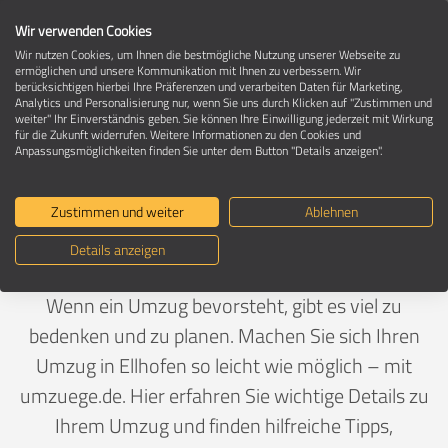
Wir verwenden Cookies
Wir nutzen Cookies, um Ihnen die bestmögliche Nutzung unserer Webseite zu
ermöglichen und unsere Kommunikation mit Ihnen zu verbessern. Wir
berücksichtigen hierbei Ihre Präferenzen und verarbeiten Daten für Marketing,
Umzug in 74248 Ellhofen
Analytics und Personalisierung nur, wenn Sie uns durch Klicken auf "Zustimmen und
weiter" Ihr Einverständnis geben. Sie können Ihre Einwilligung jederzeit mit Wirkung
für die Zukunft widerrufen. Weitere Informationen zu den Cookies und
Anpassungsmöglichkeiten finden Sie unter dem Button "Details anzeigen".
Ein Umzug ist Vertrauenssache
Zustimmen und weiter
Ablehnen
Deutschland
>
Baden-Württemberg
>
Heilbronn,
Details anzeigen
Landkreis
>
Ellhofen
Wenn ein Umzug bevorsteht, gibt es viel zu
bedenken und zu planen. Machen Sie sich Ihren
Umzug in Ellhofen so leicht wie möglich – mit
umzuege.de. Hier erfahren Sie wichtige Details zu
Ihrem Umzug und finden hilfreiche Tipps,