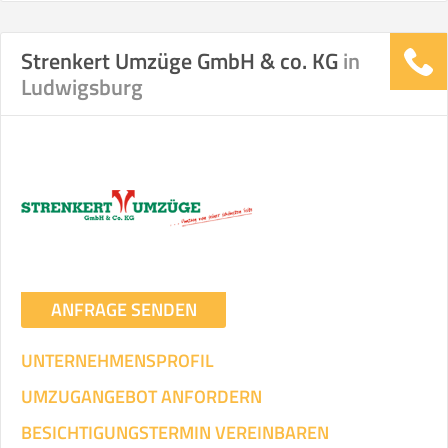
Strenkert Umzüge GmbH & co. KG
in
Stunden
Stunden
Ludwigsburg
.
€ -
€
KOSTENSCHÄTZUNG:
ICH WILL SELBST UMZIEHEN
Mit Umzugsunternehmen
.
ANFRAGE SENDEN
UNTERNEHMENSPROFIL
UMZUGANGEBOT ANFORDERN
Mitarbeiter
Zeit pro Mitarbeiter
Gesamt-Arbeitszeit
BESICHTIGUNGSTERMIN VEREINBAREN