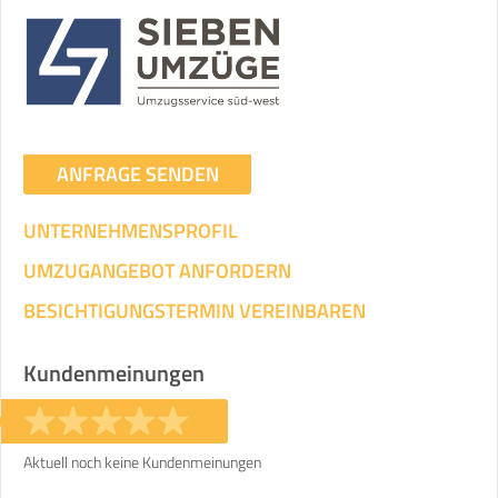
Umzugsdaten für Tragen und
Transportieren
ANGABEN ÄNDERN
Ihre Angaben:
am
ANFRAGE SENDEN
UNTERNEHMENSPROFIL
3
Wohnfläche:
m²
Entfernung:
km
Volumen:
m
.
Gewicht:
kg
UMZUGANGEBOT ANFORDERN
.
BESICHTIGUNGSTERMIN VEREINBAREN
Selbst umziehen
.
Kundenmeinungen
Aktuell noch keine Kundenmeinungen
Helfer
Zeit pro Helfer
Gesamt-Arbeitszeit
.