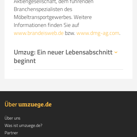
Aktiengesellschaft, dem führenden
Branchenspezialisten des
Möbeltransportgewerbes. Weitere
Informationen finden Sie auf
www.brandeisweb.de
bzw.
www.dmg-ag.com
.
Umzug: Ein neuer Lebensabschnitt
beginnt
Über
.
umzuege
de
Über uns
Was ist umzuege.de?
Partner