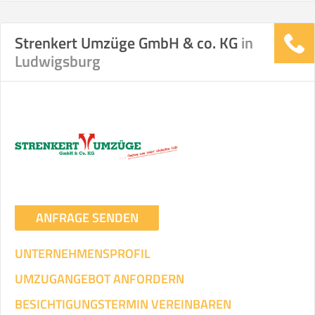
Strenkert Umzüge GmbH & co. KG
in
Stunden
Stunden
Ludwigsburg
.
€ -
€
KOSTENSCHÄTZUNG:
ICH WILL SELBST UMZIEHEN
Mit Umzugsunternehmen
.
ANFRAGE SENDEN
UNTERNEHMENSPROFIL
UMZUGANGEBOT ANFORDERN
Mitarbeiter
Zeit pro Mitarbeiter
Gesamt-Arbeitszeit
BESICHTIGUNGSTERMIN VEREINBAREN