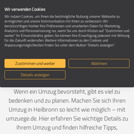
Wir verwenden Cookies
Wir nutzen Cookies, um Ihnen die bestmögliche Nutzung unserer Webseite zu
ermöglichen und unsere Kommunikation mit Ihnen zu verbessern. Wir
berücksichtigen hierbei Ihre Präferenzen und verarbeiten Daten für Marketing,
Umzug in 74072 Heilbronn
Analytics und Personalisierung nur, wenn Sie uns durch Klicken auf "Zustimmen und
weiter" Ihr Einverständnis geben. Sie können Ihre Einwilligung jederzeit mit Wirkung
für die Zukunft widerrufen. Weitere Informationen zu den Cookies und
Anpassungsmöglichkeiten finden Sie unter dem Button "Details anzeigen".
Ein Umzug ist Vertrauenssache
Zustimmen und weiter
Ablehnen
Deutschland
>
Baden-Württemberg
>
Heilbronn, Stadt
Details anzeigen
>
Heilbronn
Wenn ein Umzug bevorsteht, gibt es viel zu
bedenken und zu planen. Machen Sie sich Ihren
Umzug in Heilbronn so leicht wie möglich – mit
umzuege.de. Hier erfahren Sie wichtige Details zu
Ihrem Umzug und finden hilfreiche Tipps,