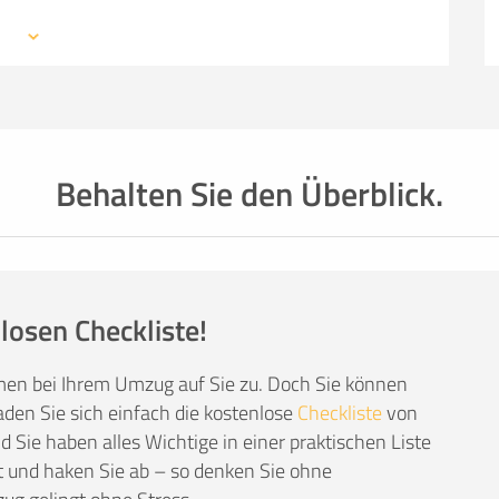
 mit den Profis eines Umzugsunternehmens –
SO ERRECHNET SICH DIE KOSTENSCHÄTZUNG
mationen, weiterführende Links sowie Tipps und
auchen: von Packmaterial über Helfer- und
einer kompetenten Umzugsfirma.
Behalten Sie den Überblick.
losen Checkliste!
men bei Ihrem Umzug auf Sie zu. Doch Sie können
den Sie sich einfach die kostenlose
Checkliste
von
Sie haben alles Wichtige in einer praktischen Liste
 und haken Sie ab – so denken Sie ohne