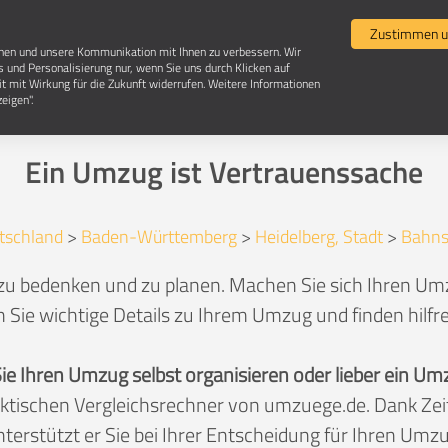
Umzugsvergleich
Selbst umziehen
Umzugsun
Zustimmen u
chen und unsere Kommunikation mit Ihnen zu verbessern. Wir
s und Personalisierung nur, wenn Sie uns durch Klicken auf
it mit Wirkung für die Zukunft widerrufen. Weitere Informationen
Umzug in 69115 Heidelberg-Bahnstadt
eigen".
Ein Umzug ist Vertrauenssache
tschland
>
Baden-Württemberg
>
Heidelberg, Stadt
>
Bahns
 zu bedenken und zu planen. Machen Sie sich Ihren Umz
 Sie wichtige Details zu Ihrem Umzug und finden hilfr
Sie Ihren Umzug selbst organisieren oder lieber ein
aktischen Vergleichsrechner von umzuege.de. Dank Z
nterstützt er Sie bei Ihrer Entscheidung für Ihren Umzu