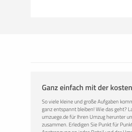
Erfolgreich umziehen
Ob Sie nun lieber selbst umziehen oder
umzuege.de bietet Ihnen nützliche Infor
Tricks. Hier finden Sie alles, was Sie br
Mietwagenbuchung bis hin zur Anfrage 
Ganz einfach mit der kosten
So viele kleine und große Aufgaben kom
ganz entspannt bleiben! Wie das geht? La
umzuege.de für Ihren Umzug herunter und 
zusammen. Erledigen Sie Punkt für Punkt