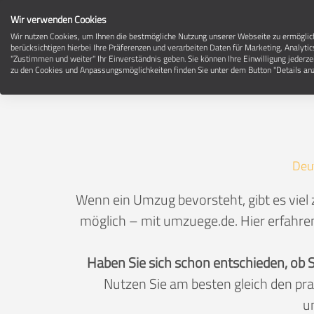
Wir verwenden Cookies
Wir nutzen Cookies, um Ihnen die bestmögliche Nutzung unserer Webseite zu ermögli
berücksichtigen hierbei Ihre Präferenzen und verarbeiten Daten für Marketing, Analytic
"Zustimmen und weiter" Ihr Einverständnis geben. Sie können Ihre Einwilligung jederze
zu den Cookies und Anpassungsmöglichkeiten finden Sie unter dem Button "Details anz
Deu
Wenn ein Umzug bevorsteht, gibt es viel
möglich – mit umzuege.de. Hier erfahren
Haben Sie sich schon entschieden, ob 
Nutzen Sie am besten gleich den pr
u