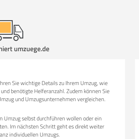
hen
Mit Umz
.
niert umzuege.de
Gesamt-Arbeitszeit
Mitarbeiter
Ze
hren Sie wichtige Details zu Ihrem Umzug, wie
Stunden
und benötigte Helferanzahl. Zudem können Sie
.
€ -
€
em Umzug und Umzugsunternehmen vergleichen.
KOSTENSCHÄTZUN
en Umzug selbst durchführen wollen oder ein
IEHEN
ICH MÖCH
 Im nächsten Schritt geht es direkt weiter
ganz individuellen Umzugs.