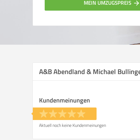
MEIN UMZUGSPREIS
arrow_forwar
A&B Abendland & Michael Bulli
Vergleichsergebnis bas
Kundenmeinungen
Ihre Angaben:
am
Aktuell noch keine Kundenmeinungen
Wohnfläche