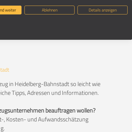
ternehmen suchen
Umzugsratgeber
nd weiter
Ablehnen
Details anzeigen
tadt
ug in Heidelberg-Bahnstadt so leicht wie
eiche Tipps, Adressen und Informationen.
 Umzugsunternehmen beauftragen wollen?
eit-, Kosten- und Aufwandsschätzung
g.