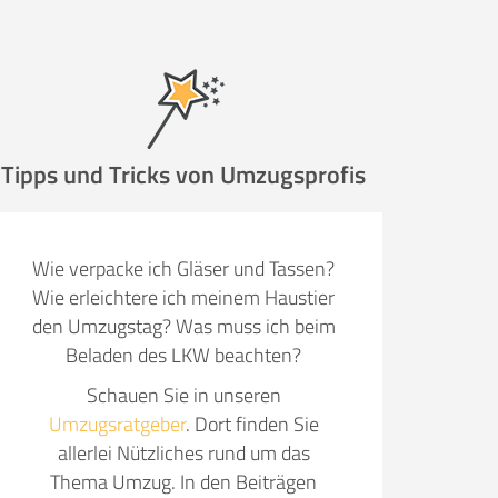
ugsunternehmen
.
Tipps und Tricks von Umzugsprofis
it pro Mitarbeiter
Gesamt-Arbeitszeit
Wie verpacke ich Gläser und Tassen?
Stunden
Wie erleichtere ich meinem Haustier
Stunden
den Umzugstag? Was muss ich beim
€ -
€
Beladen des LKW beachten?
G:
Schauen Sie in unseren
Umzugsratgeber
. Dort finden Sie
TE ANGEBOTE ANFORDERN
allerlei Nützliches rund um das
Thema Umzug. In den Beiträgen