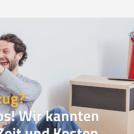
zug?
os! Wir kannten
eit und Kosten.