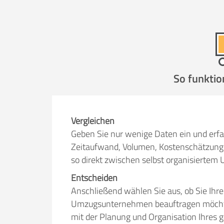
Selbst umzie
So funktio
Helfer
Zeit pro Helfer
.
Vergleichen
Geben Sie nur wenige Daten ein und erfa
Stunden
Zeitaufwand, Volumen, Kostenschätzung 
so direkt zwischen selbst organisiert
KOSTENSCHÄTZUNG:
Entscheiden
Anschließend wählen Sie aus, ob Sie Ihr
ICH WILL SELBST UMZ
Umzugsunternehmen beauftragen möchten.
mit der Planung und Organisation Ihres 