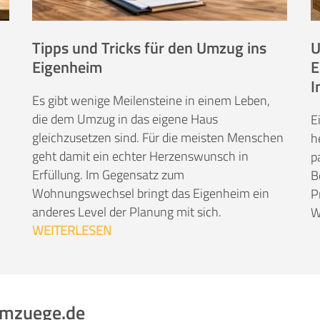
Tipps und Tricks für den Umzug ins
U
Eigenheim
E
I
Es gibt wenige Meilensteine in einem Leben,
die dem Umzug in das eigene Haus
E
gleichzusetzen sind. Für die meisten Menschen
h
geht damit ein echter Herzenswunsch in
p
Erfüllung. Im Gegensatz zum
B
Wohnungswechsel bringt das Eigenheim ein
P
anderes Level der Planung mit sich.
W
WEITERLESEN
umzuege.de