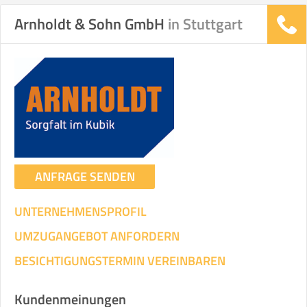
Arnholdt & Sohn GmbH
in Stuttgart
Stunden
Stunden
.
€ -
€
KOSTENSCHÄTZUNG:
ICH WILL SELBST UMZIEHEN
ANFRAGE SENDEN
Mit Umzugsunternehmen
.
UNTERNEHMENSPROFIL
UMZUGANGEBOT ANFORDERN
BESICHTIGUNGSTERMIN VEREINBAREN
Mitarbeiter
Zeit pro Mitarbeiter
Gesamt-Arbeitszeit
Kundenmeinungen