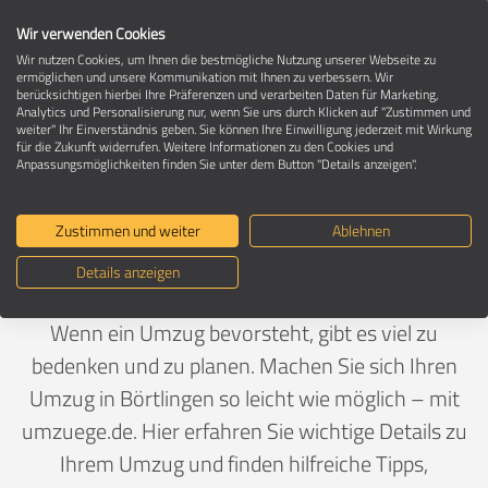
Wir verwenden Cookies
Wir nutzen Cookies, um Ihnen die bestmögliche Nutzung unserer Webseite zu
ermöglichen und unsere Kommunikation mit Ihnen zu verbessern. Wir
berücksichtigen hierbei Ihre Präferenzen und verarbeiten Daten für Marketing,
Umzug in 73104 Börtlingen
Analytics und Personalisierung nur, wenn Sie uns durch Klicken auf "Zustimmen und
weiter" Ihr Einverständnis geben. Sie können Ihre Einwilligung jederzeit mit Wirkung
für die Zukunft widerrufen. Weitere Informationen zu den Cookies und
Anpassungsmöglichkeiten finden Sie unter dem Button "Details anzeigen".
Ein Umzug ist Vertrauenssache
Zustimmen und weiter
Ablehnen
Deutschland
>
Baden-Württemberg
>
Göppingen,
Details anzeigen
Landkreis
>
Börtlingen
Wenn ein Umzug bevorsteht, gibt es viel zu
bedenken und zu planen. Machen Sie sich Ihren
Umzug in Börtlingen so leicht wie möglich – mit
umzuege.de. Hier erfahren Sie wichtige Details zu
Ihrem Umzug und finden hilfreiche Tipps,