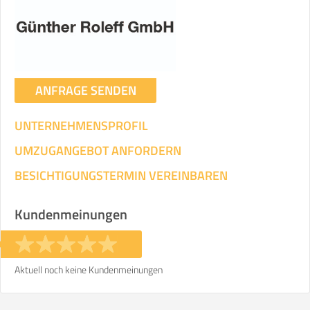
Umzugsdaten für Tragen und
Transportieren
ANGABEN ÄNDERN
ANFRAGE SENDEN
Ihre Angaben:
am
UNTERNEHMENSPROFIL
3
Wohnfläche:
m²
Entfernung:
km
Volumen:
m
.
UMZUGANGEBOT ANFORDERN
Gewicht:
kg
.
BESICHTIGUNGSTERMIN VEREINBAREN
Selbst umziehen
Kundenmeinungen
.
Aktuell noch keine Kundenmeinungen
Helfer
Zeit pro Helfer
Gesamt-Arbeitszeit
.