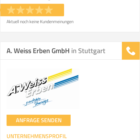
Stunden
Stunden
€ -
€
KOSTENSCHÄTZUNG:
Aktuell noch keine Kundenmeinungen
ICH MÖCHTE ANGEBOTE ANFORDERN
A. Weiss Erben GmbH
in Stuttgart
SO ERRECHNET SICH DIE KOSTENSCHÄTZUNG
ANFRAGE SENDEN
UNTERNEHMENSPROFIL