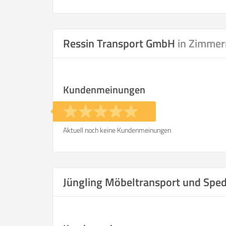
Wohnfläche
Selbst umzie
Ressin Transport GmbH
in Zimmer
Kundenmeinungen
Helfer
Zeit pro Helfer
.
Aktuell noch keine Kundenmeinungen
Stunden
KOSTENSCHÄTZUNG:
Jüngling Möbeltransport und Spe
ICH WILL SELBST UMZ