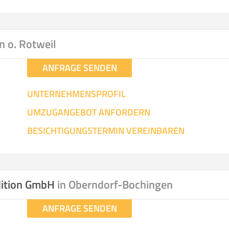
3
:
m²
Entfernung:
km
Volumen:
m
Ge
.
hen
Mit Umz
.
n o. Rotweil
ANFRAGE SENDEN
UNTERNEHMENSPROFIL
UMZUGANGEBOT ANFORDERN
Gesamt-Arbeitszeit
Mitarbeiter
Ze
BESICHTIGUNGSTERMIN VEREINBAREN
Stunden
.
€ -
€
KOSTENSCHÄTZUN
dition GmbH
in Oberndorf-Bochingen
ANFRAGE SENDEN
IEHEN
ICH MÖCH