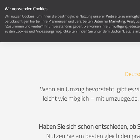
Wir verwenden Cookies
Wir nutzen Cookies, um Ihnen die bestmögliche Nutzung unserer Webseite zu ermögli
berücksichtigen hierbei Ihre Präferenzen und verarbeiten Daten für Marketing, Analytic
"Zustimmen und weiter" Ihr Einverständnis geben. Sie können Ihre Einwilligung jederze
zu den Cookies und Anpassungsmöglichkeiten finden Sie unter dem Button "Details anz
Deuts
Wenn ein Umzug bevorsteht, gibt es vi
leicht wie möglich – mit umzuege.de. 
Haben Sie sich schon entschieden, ob 
Nutzen Sie am besten gleich den pr