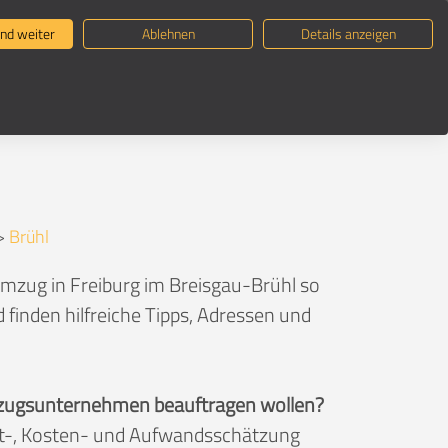
ternehmen suchen
Umzugsratgeber
nd weiter
Ablehnen
Details anzeigen
>
Brühl
Umzug in Freiburg im Breisgau-Brühl so
 finden hilfreiche Tipps, Adressen und
 Umzugsunternehmen beauftragen wollen?
eit-, Kosten- und Aufwandsschätzung