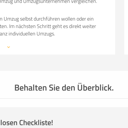
em Umzug und Umzugsunternehmen vergleichen.
en Umzug selbst durchführen wollen oder ein
 Im nächsten Schritt geht es direkt weiter
ganz individuellen Umzugs.
 mit den Profis eines Umzugsunternehmens –
mationen, weiterführende Links sowie Tipps und
auchen: von Packmaterial über Helfer- und
einer kompetenten Umzugsfirma.
Behalten Sie den Überblick.
losen Checkliste!