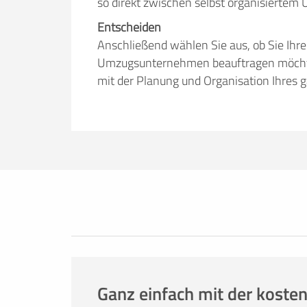
so direkt zwischen selbst organisiert
Entscheiden
Anschließend wählen Sie aus, ob Sie Ihr
Umzugsunternehmen beauftragen möchten.
mit der Planung und Organisation Ihres 
Erfolgreich umziehen
Ob Sie nun lieber selbst umziehen oder
umzuege.de bietet Ihnen nützliche Infor
Tricks. Hier finden Sie alles, was Sie br
Mietwagenbuchung bis hin zur Anfrage 
Ganz einfach mit der kosten