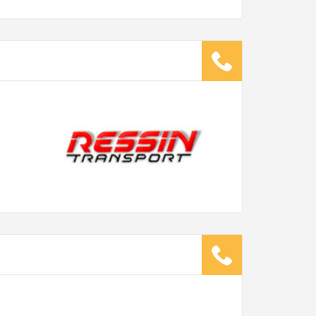
wicht:
kg
.
ugsunternehmen
.
it pro Mitarbeiter
Gesamt-Arbeitszeit
Stunden
Stunden
€ -
€
G:
TE ANGEBOTE ANFORDERN