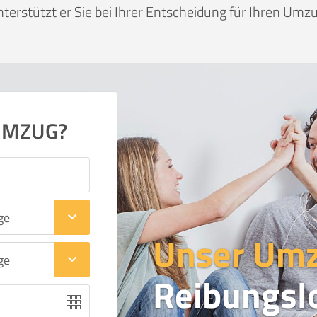
nterstützt er Sie bei Ihrer Entscheidung für Ihren Umzu
UMZUG?
keyboard_arrow_down
Unser Um
keyboard_arrow_down
Reibungsl