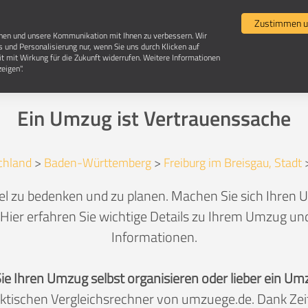
Umzugsvergleich
Selbst umziehen
Umzugsun
Zustimmen u
chen und unsere Kommunikation mit Ihnen zu verbessern. Wir
s und Personalisierung nur, wenn Sie uns durch Klicken auf
it mit Wirkung für die Zukunft widerrufen. Weitere Informationen
Umzug in 79106 Freiburg im Breisgau-Brühl
eigen".
Ein Umzug ist Vertrauenssache
chland
>
Baden-Württemberg
>
Freiburg im Breisgau, Stadt
el zu bedenken und zu planen. Machen Sie sich Ihren 
Hier erfahren Sie wichtige Details zu Ihrem Umzug und
Informationen.
Sie Ihren Umzug selbst organisieren oder lieber ein
aktischen Vergleichsrechner von umzuege.de. Dank Z