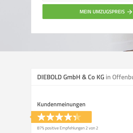
MEIN UMZUGSPREIS
arrow_forwar
DIEBOLD GmbH & Co KG
in Offenb
Vergleichsergebnis bas
Kundenmeinungen
Ihre Angaben:
am
87% positive Empfehlungen 2 von 2