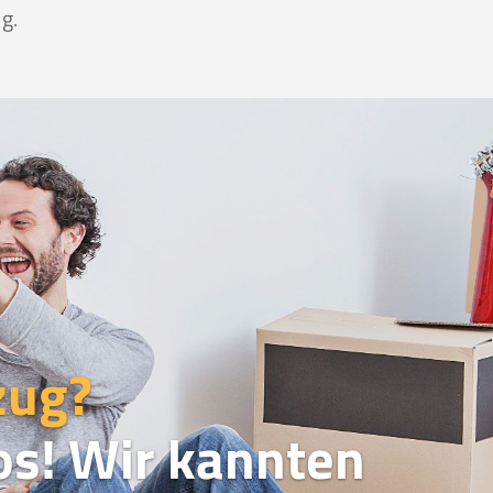
g.
zug?
os! Wir kannten