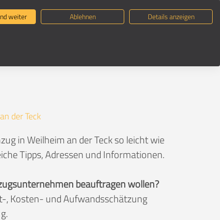
ternehmen suchen
Umzugsratgeber
nd weiter
Ablehnen
Details anzeigen
an der Teck
ug in Weilheim an der Teck so leicht wie
eiche Tipps, Adressen und Informationen.
 Umzugsunternehmen beauftragen wollen?
eit-, Kosten- und Aufwandsschätzung
g.