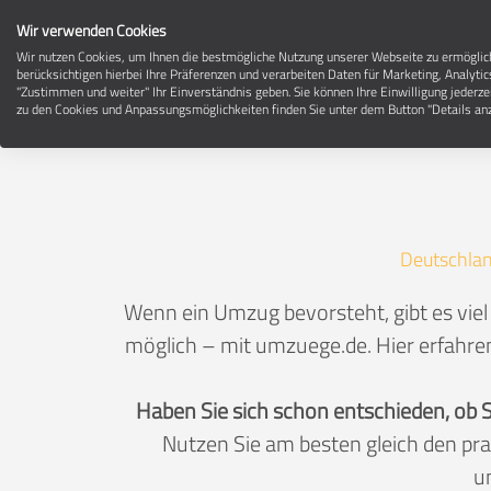
Wir verwenden Cookies
Wir nutzen Cookies, um Ihnen die bestmögliche Nutzung unserer Webseite zu ermögli
berücksichtigen hierbei Ihre Präferenzen und verarbeiten Daten für Marketing, Analytic
"Zustimmen und weiter" Ihr Einverständnis geben. Sie können Ihre Einwilligung jederze
zu den Cookies und Anpassungsmöglichkeiten finden Sie unter dem Button "Details anz
Deutschla
Wenn ein Umzug bevorsteht, gibt es viel
möglich – mit umzuege.de. Hier erfahren
Haben Sie sich schon entschieden, ob 
Nutzen Sie am besten gleich den pr
u