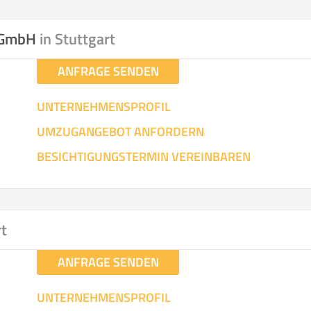
hen
Mit Umz
.
n GmbH
in Stuttgart
ANFRAGE SENDEN
UNTERNEHMENSPROFIL
UMZUGANGEBOT ANFORDERN
Gesamt-Arbeitszeit
Mitarbeiter
Ze
BESICHTIGUNGSTERMIN VEREINBAREN
Stunden
.
€ -
€
KOSTENSCHÄTZUN
rt
ANFRAGE SENDEN
IEHEN
ICH MÖCH
UNTERNEHMENSPROFIL