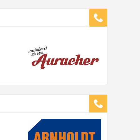
ugsunternehmen
.
it pro Mitarbeiter
Gesamt-Arbeitszeit
Stunden
Stunden
€ -
€
G:
TE ANGEBOTE ANFORDERN