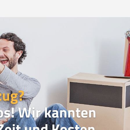
zug?
os! Wir kannten
eit und Kosten.