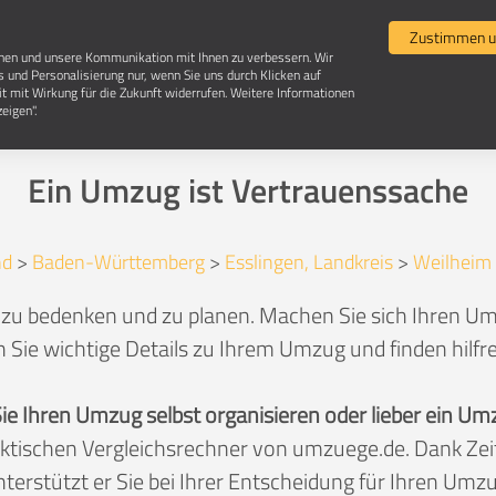
Umzugsvergleich
Selbst umziehen
Umzugsun
Zustimmen u
chen und unsere Kommunikation mit Ihnen zu verbessern. Wir
s und Personalisierung nur, wenn Sie uns durch Klicken auf
it mit Wirkung für die Zukunft widerrufen. Weitere Informationen
Umzug in 73235 Weilheim an der Teck
eigen".
Ein Umzug ist Vertrauenssache
nd
>
Baden-Württemberg
>
Esslingen, Landkreis
>
Weilheim 
 zu bedenken und zu planen. Machen Sie sich Ihren Umz
 Sie wichtige Details zu Ihrem Umzug und finden hilfr
Sie Ihren Umzug selbst organisieren oder lieber ein
aktischen Vergleichsrechner von umzuege.de. Dank Z
nterstützt er Sie bei Ihrer Entscheidung für Ihren Umzu