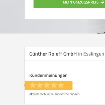
MEIN UMZUGSPREIS
arrow_forwar
Günther Roleff GmbH
in Esslingen
Vergleichsergebnis bas
Kundenmeinungen
Ihre Angaben:
am
Aktuell noch keine Kundenmeinungen
Wohnfläche