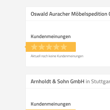
Selbst umzie
Oswald Auracher Möbelspeditio
Kundenmeinungen
Helfer
Zeit pro Helfer
.
Aktuell noch keine Kundenmeinungen
Stunden
KOSTENSCHÄTZUNG:
Arnholdt & Sohn GmbH
in Stuttga
ICH WILL SELBST UMZ
Kundenmeinungen