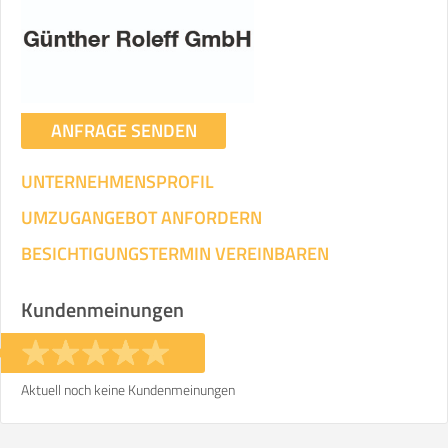
Umzugsdaten für Tragen und
Transportieren
ANGABEN ÄNDERN
ANFRAGE SENDEN
Ihre Angaben:
am
UNTERNEHMENSPROFIL
3
Wohnfläche:
m²
Entfernung:
km
Volumen:
m
.
UMZUGANGEBOT ANFORDERN
Gewicht:
kg
.
BESICHTIGUNGSTERMIN VEREINBAREN
Selbst umziehen
Kundenmeinungen
.
Aktuell noch keine Kundenmeinungen
Helfer
Zeit pro Helfer
Gesamt-Arbeitszeit
.