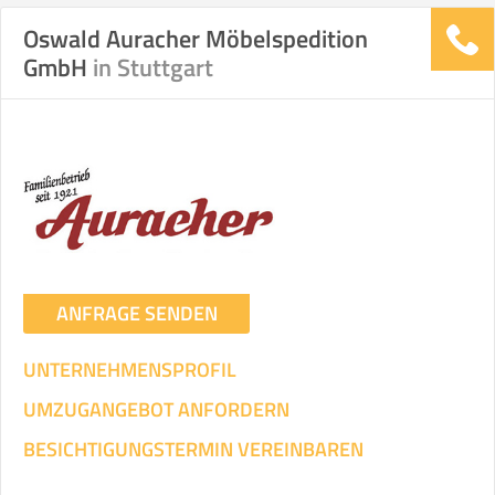
Oswald Auracher Möbelspedition
GmbH
in Stuttgart
Stunden
Stunden
.
€ -
€
KOSTENSCHÄTZUNG:
ICH WILL SELBST UMZIEHEN
Mit Umzugsunternehmen
.
ANFRAGE SENDEN
UNTERNEHMENSPROFIL
UMZUGANGEBOT ANFORDERN
Mitarbeiter
Zeit pro Mitarbeiter
Gesamt-Arbeitszeit
BESICHTIGUNGSTERMIN VEREINBAREN