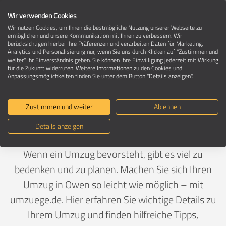
Wir verwenden Cookies
Wir nutzen Cookies, um Ihnen die bestmögliche Nutzung unserer Webseite zu
ermöglichen und unsere Kommunikation mit Ihnen zu verbessern. Wir
berücksichtigen hierbei Ihre Präferenzen und verarbeiten Daten für Marketing,
Umzug in 73277 Owen
Analytics und Personalisierung nur, wenn Sie uns durch Klicken auf "Zustimmen und
weiter" Ihr Einverständnis geben. Sie können Ihre Einwilligung jederzeit mit Wirkung
für die Zukunft widerrufen. Weitere Informationen zu den Cookies und
Anpassungsmöglichkeiten finden Sie unter dem Button "Details anzeigen".
Ein Umzug ist Vertrauenssache
Zustimmen und weiter
Ablehnen
Deutschland
>
Baden-Württemberg
>
Esslingen,
Details anzeigen
Landkreis
>
Owen
Wenn ein Umzug bevorsteht, gibt es viel zu
bedenken und zu planen. Machen Sie sich Ihren
Umzug in Owen so leicht wie möglich – mit
umzuege.de. Hier erfahren Sie wichtige Details zu
Ihrem Umzug und finden hilfreiche Tipps,