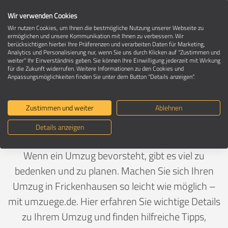
Wir verwenden Cookies
Wir nutzen Cookies, um Ihnen die bestmögliche Nutzung unserer Webseite zu
ermöglichen und unsere Kommunikation mit Ihnen zu verbessern. Wir
berücksichtigen hierbei Ihre Präferenzen und verarbeiten Daten für Marketing,
Umzug in 72636 Frickenhausen
Analytics und Personalisierung nur, wenn Sie uns durch Klicken auf "Zustimmen und
weiter" Ihr Einverständnis geben. Sie können Ihre Einwilligung jederzeit mit Wirkung
für die Zukunft widerrufen. Weitere Informationen zu den Cookies und
Anpassungsmöglichkeiten finden Sie unter dem Button "Details anzeigen".
Ein Umzug ist Vertrauenssache
Zustimmen und weiter
Ablehnen
Deutschland
>
Baden-Württemberg
>
Esslingen,
Details anzeigen
Landkreis
>
Frickenhausen
Wenn ein Umzug bevorsteht, gibt es viel zu
bedenken und zu planen. Machen Sie sich Ihren
Umzug in Frickenhausen so leicht wie möglich –
mit umzuege.de. Hier erfahren Sie wichtige Details
zu Ihrem Umzug und finden hilfreiche Tipps,