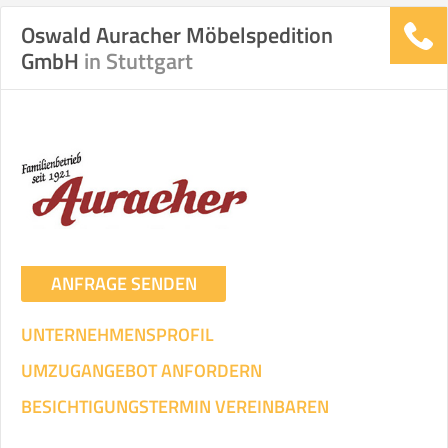
Oswald Auracher Möbelspedition
GmbH
in Stuttgart
Stunden
Stunden
.
€ -
€
KOSTENSCHÄTZUNG:
ICH WILL SELBST UMZIEHEN
Mit Umzugsunternehmen
.
ANFRAGE SENDEN
UNTERNEHMENSPROFIL
UMZUGANGEBOT ANFORDERN
Mitarbeiter
Zeit pro Mitarbeiter
Gesamt-Arbeitszeit
BESICHTIGUNGSTERMIN VEREINBAREN