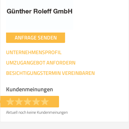
Umzugsdaten für Tragen und
Transportieren
ANGABEN ÄNDERN
ANFRAGE SENDEN
Ihre Angaben:
am
UNTERNEHMENSPROFIL
3
Wohnfläche:
m²
Entfernung:
km
Volumen:
m
.
UMZUGANGEBOT ANFORDERN
Gewicht:
kg
.
BESICHTIGUNGSTERMIN VEREINBAREN
Selbst umziehen
Kundenmeinungen
.
Aktuell noch keine Kundenmeinungen
Helfer
Zeit pro Helfer
Gesamt-Arbeitszeit
.