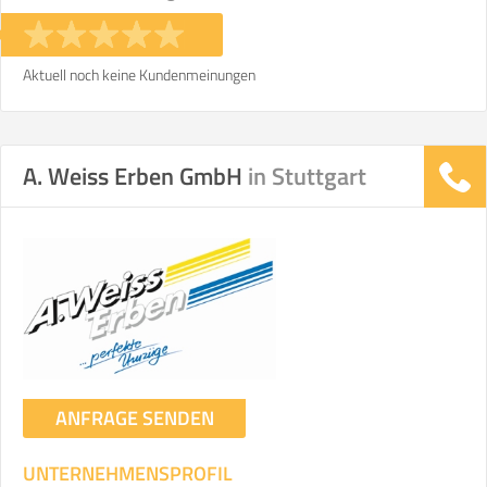
Stunden
Stunden
€ -
€
KOSTENSCHÄTZUNG:
Aktuell noch keine Kundenmeinungen
ICH MÖCHTE ANGEBOTE ANFORDERN
A. Weiss Erben GmbH
in Stuttgart
SO ERRECHNET SICH DIE KOSTENSCHÄTZUNG
ANFRAGE SENDEN
UNTERNEHMENSPROFIL