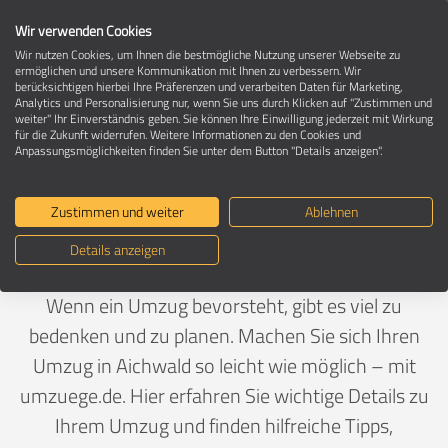
Wir verwenden Cookies
Wir nutzen Cookies, um Ihnen die bestmögliche Nutzung unserer Webseite zu
ermöglichen und unsere Kommunikation mit Ihnen zu verbessern. Wir
berücksichtigen hierbei Ihre Präferenzen und verarbeiten Daten für Marketing,
Umzug in 73773 Aichwald
Analytics und Personalisierung nur, wenn Sie uns durch Klicken auf "Zustimmen und
weiter" Ihr Einverständnis geben. Sie können Ihre Einwilligung jederzeit mit Wirkung
für die Zukunft widerrufen. Weitere Informationen zu den Cookies und
Anpassungsmöglichkeiten finden Sie unter dem Button "Details anzeigen".
Ein Umzug ist Vertrauenssache
Zustimmen und weiter
Ablehnen
Deutschland
>
Baden-Württemberg
>
Esslingen,
Details anzeigen
Landkreis
>
Aichwald
Wenn ein Umzug bevorsteht, gibt es viel zu
bedenken und zu planen. Machen Sie sich Ihren
Umzug in Aichwald so leicht wie möglich – mit
umzuege.de. Hier erfahren Sie wichtige Details zu
Ihrem Umzug und finden hilfreiche Tipps,