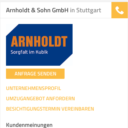
Arnholdt & Sohn GmbH
in Stuttgart
Stunden
Stunden
.
€ -
€
KOSTENSCHÄTZUNG:
ICH WILL SELBST UMZIEHEN
ANFRAGE SENDEN
Mit Umzugsunternehmen
.
UNTERNEHMENSPROFIL
UMZUGANGEBOT ANFORDERN
BESICHTIGUNGSTERMIN VEREINBAREN
Mitarbeiter
Zeit pro Mitarbeiter
Gesamt-Arbeitszeit
Kundenmeinungen