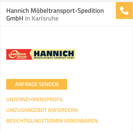
Hannich Möbeltransport-Spedition
GmbH
in Karlsruhe
Stunden
Stunden
.
€ -
€
KOSTENSCHÄTZUNG:
ICH WILL SELBST UMZIEHEN
Mit Umzugsunternehmen
.
ANFRAGE SENDEN
UNTERNEHMENSPROFIL
UMZUGANGEBOT ANFORDERN
Mitarbeiter
Zeit pro Mitarbeiter
Gesamt-Arbeitszeit
BESICHTIGUNGSTERMIN VEREINBAREN