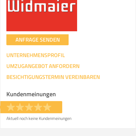
Umzugsdaten für Tragen und
Transportieren
ANGABEN ÄNDERN
ANFRAGE SENDEN
Ihre Angaben:
am
UNTERNEHMENSPROFIL
3
Wohnfläche:
m²
Entfernung:
km
Volumen:
m
.
UMZUGANGEBOT ANFORDERN
Gewicht:
kg
.
BESICHTIGUNGSTERMIN VEREINBAREN
Selbst umziehen
Kundenmeinungen
.
Aktuell noch keine Kundenmeinungen
Helfer
Zeit pro Helfer
Gesamt-Arbeitszeit
.