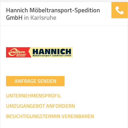
Hannich Möbeltransport-Spedition
GmbH
in Karlsruhe
Stunden
Stunden
.
€ -
€
KOSTENSCHÄTZUNG:
ICH WILL SELBST UMZIEHEN
Mit Umzugsunternehmen
.
ANFRAGE SENDEN
UNTERNEHMENSPROFIL
UMZUGANGEBOT ANFORDERN
Mitarbeiter
Zeit pro Mitarbeiter
Gesamt-Arbeitszeit
BESICHTIGUNGSTERMIN VEREINBAREN