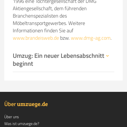
1996 eine Tochtergesellschaft der DMG
Aktiengesellschaft, dem führenden
Branchenspezialisten des
Möbeltransportgewerbes. Weitere
Informationen finden Sie auf
www.brandeisweb.de
bzw.
www.dmg-ag.com
.
Umzug: Ein neuer Lebensabschnitt
beginnt
Über
.
umzuege
de
Über uns
Was ist umzuege.de?