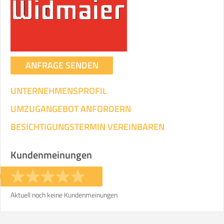
Umzugsdaten für Tragen und
Transportieren
ANGABEN ÄNDERN
ANFRAGE SENDEN
Ihre Angaben:
am
UNTERNEHMENSPROFIL
3
Wohnfläche:
m²
Entfernung:
km
Volumen:
m
.
UMZUGANGEBOT ANFORDERN
Gewicht:
kg
.
BESICHTIGUNGSTERMIN VEREINBAREN
Selbst umziehen
Kundenmeinungen
.
Aktuell noch keine Kundenmeinungen
Helfer
Zeit pro Helfer
Gesamt-Arbeitszeit
.