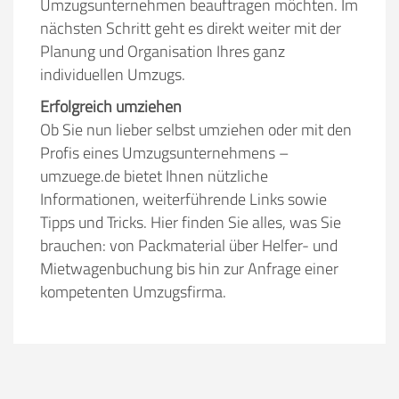
Umzugsunternehmen beauftragen möchten. Im
Stunden
Stunden
nächsten Schritt geht es direkt weiter mit der
Planung und Organisation Ihres ganz
€ -
€
KOSTENSCHÄTZUNG:
individuellen Umzugs.
Erfolgreich umziehen
ICH MÖCHTE ANGEBOTE ANFORDERN
Ob Sie nun lieber selbst umziehen oder mit den
Profis eines Umzugsunternehmens –
umzuege.de bietet Ihnen nützliche
SO ERRECHNET SICH DIE KOSTENSCHÄTZUNG
Informationen, weiterführende Links sowie
Tipps und Tricks. Hier finden Sie alles, was Sie
brauchen: von Packmaterial über Helfer- und
Mietwagenbuchung bis hin zur Anfrage einer
kompetenten Umzugsfirma.