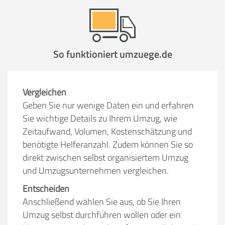
Stunden
Stunden
.
So funktioniert umzuege.de
€ -
€
KOSTENSCHÄTZUNG:
ICH WILL SELBST UMZIEHEN
Vergleichen
Geben Sie nur wenige Daten ein und erfahren
Sie wichtige Details zu Ihrem Umzug, wie
Mit Umzugsunternehmen
Zeitaufwand, Volumen, Kostenschätzung und
.
benötigte Helferanzahl. Zudem können Sie so
direkt zwischen selbst organisiertem Umzug
und Umzugsunternehmen vergleichen.
Entscheiden
Anschließend wählen Sie aus, ob Sie Ihren
Mitarbeiter
Zeit pro Mitarbeiter
Gesamt-Arbeitszeit
Umzug selbst durchführen wollen oder ein