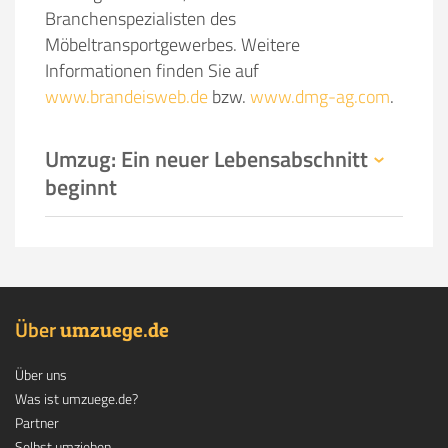
Branchenspezialisten des
Möbeltransportgewerbes. Weitere
Informationen finden Sie auf
www.brandeisweb.de
bzw.
www.dmg-ag.com
.
Umzug: Ein neuer Lebensabschnitt
beginnt
Über
.
umzuege
de
Über uns
Was ist umzuege.de?
Partner
Selbst umziehen