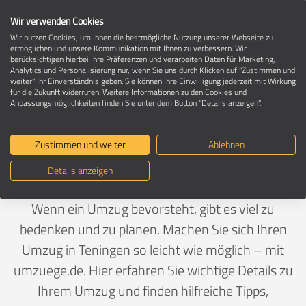
Wir verwenden Cookies
Wir nutzen Cookies, um Ihnen die bestmögliche Nutzung unserer Webseite zu
ermöglichen und unsere Kommunikation mit Ihnen zu verbessern. Wir
berücksichtigen hierbei Ihre Präferenzen und verarbeiten Daten für Marketing,
Umzug in 79331 Teningen
Analytics und Personalisierung nur, wenn Sie uns durch Klicken auf "Zustimmen und
weiter" Ihr Einverständnis geben. Sie können Ihre Einwilligung jederzeit mit Wirkung
für die Zukunft widerrufen. Weitere Informationen zu den Cookies und
Anpassungsmöglichkeiten finden Sie unter dem Button "Details anzeigen".
Ein Umzug ist Vertrauenssache
Zustimmen und weiter
Ablehnen
Deutschland
>
Baden-Württemberg
>
Emmendingen,
Details anzeigen
Landkreis
>
Teningen
Wenn ein Umzug bevorsteht, gibt es viel zu
bedenken und zu planen. Machen Sie sich Ihren
Umzug in Teningen so leicht wie möglich – mit
umzuege.de. Hier erfahren Sie wichtige Details zu
Ihrem Umzug und finden hilfreiche Tipps,