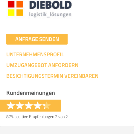
Umzugsdaten für Tragen und
Transportieren
ANGABEN ÄNDERN
ANFRAGE SENDEN
Ihre Angaben:
am
UNTERNEHMENSPROFIL
3
Wohnfläche:
m²
Entfernung:
km
Volumen:
m
.
UMZUGANGEBOT ANFORDERN
Gewicht:
kg
.
BESICHTIGUNGSTERMIN VEREINBAREN
Selbst umziehen
Kundenmeinungen
.
87% positive Empfehlungen 2 von 2
Helfer
Zeit pro Helfer
Gesamt-Arbeitszeit
.