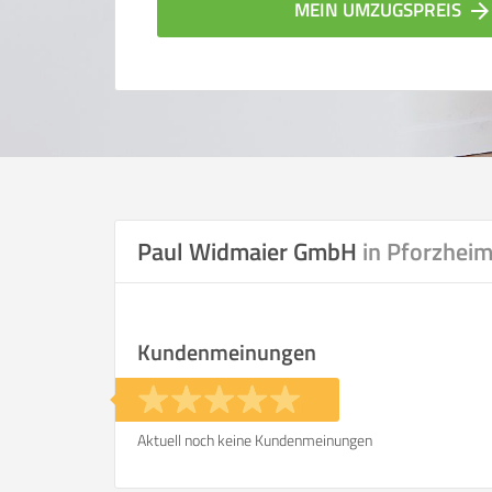
MEIN UMZUGSPREIS
arrow_forwar
Paul Widmaier GmbH
in Pforzhei
Vergleichsergebnis bas
Kundenmeinungen
Ihre Angaben:
am
Aktuell noch keine Kundenmeinungen
Wohnfläche