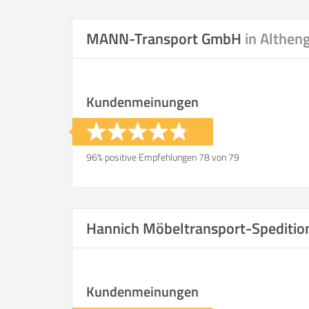
Selbst umzie
MANN-Transport GmbH
in Althen
Kundenmeinungen
Helfer
Zeit pro Helfer
.
96% positive Empfehlungen 78 von 79
Stunden
KOSTENSCHÄTZUNG:
Hannich Möbeltransport-Spediti
ICH WILL SELBST UMZ
Kundenmeinungen