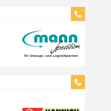
ugsunternehmen
.
it pro Mitarbeiter
Gesamt-Arbeitszeit
Stunden
Stunden
€ -
€
G:
TE ANGEBOTE ANFORDERN