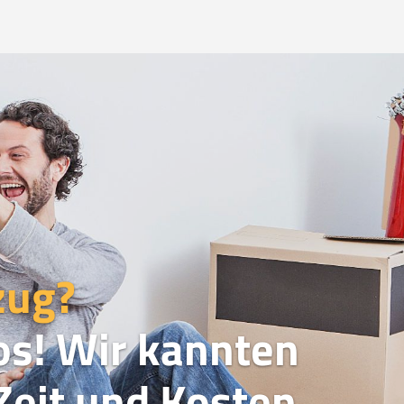
zug?
os! Wir kannten
eit und Kosten.