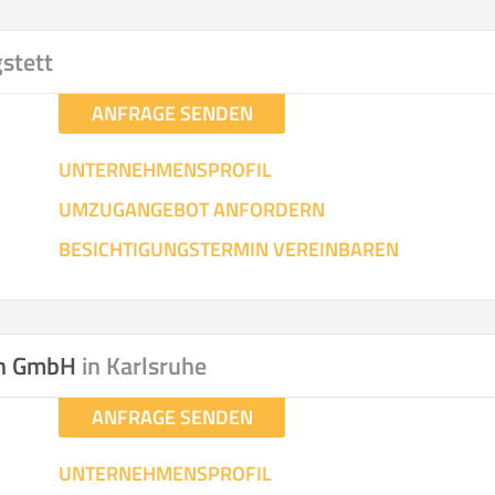
hen
Mit Umz
.
gstett
ANFRAGE SENDEN
UNTERNEHMENSPROFIL
UMZUGANGEBOT ANFORDERN
Gesamt-Arbeitszeit
Mitarbeiter
Ze
BESICHTIGUNGSTERMIN VEREINBAREN
Stunden
.
€ -
€
KOSTENSCHÄTZUN
on GmbH
in Karlsruhe
ANFRAGE SENDEN
IEHEN
ICH MÖCH
UNTERNEHMENSPROFIL