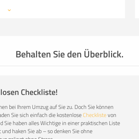
 mit den Profis eines Umzugsunternehmens –
SO ERRECHNET SICH DIE KOSTENSCHÄTZUNG
mationen, weiterführende Links sowie Tipps und
auchen: von Packmaterial über Helfer- und
einer kompetenten Umzugsfirma.
Behalten Sie den Überblick.
losen Checkliste!
men bei Ihrem Umzug auf Sie zu. Doch Sie können
den Sie sich einfach die kostenlose
Checkliste
von
Sie haben alles Wichtige in einer praktischen Liste
 und haken Sie ab – so denken Sie ohne