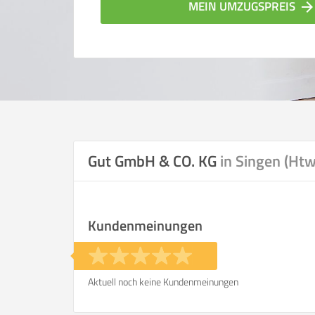
MEIN UMZUGSPREIS
arrow_forwar
Gut GmbH & CO. KG
in Singen (Htw
Vergleichsergebnis bas
Kundenmeinungen
Ihre Angaben:
am
Aktuell noch keine Kundenmeinungen
Wohnfläche