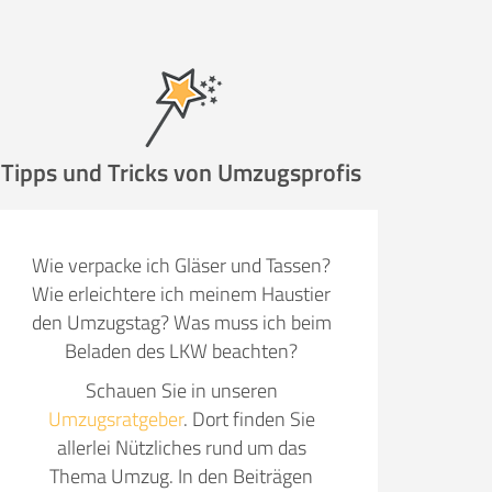
ugsunternehmen
.
Tipps und Tricks von Umzugsprofis
it pro Mitarbeiter
Gesamt-Arbeitszeit
Wie verpacke ich Gläser und Tassen?
Stunden
Wie erleichtere ich meinem Haustier
Stunden
den Umzugstag? Was muss ich beim
€ -
€
Beladen des LKW beachten?
G:
Schauen Sie in unseren
Umzugsratgeber
. Dort finden Sie
TE ANGEBOTE ANFORDERN
allerlei Nützliches rund um das
Thema Umzug. In den Beiträgen