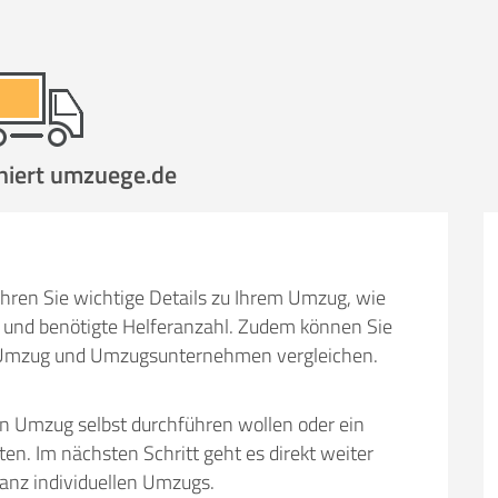
hen
Mit Umz
.
niert umzuege.de
Gesamt-Arbeitszeit
Mitarbeiter
Ze
hren Sie wichtige Details zu Ihrem Umzug, wie
Stunden
und benötigte Helferanzahl. Zudem können Sie
.
€ -
€
em Umzug und Umzugsunternehmen vergleichen.
KOSTENSCHÄTZUN
en Umzug selbst durchführen wollen oder ein
IEHEN
ICH MÖCH
 Im nächsten Schritt geht es direkt weiter
ganz individuellen Umzugs.