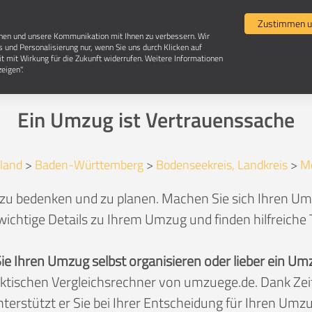
Umzugsvergleich
Selbst umziehen
Umzugsun
Zustimmen u
chen und unsere Kommunikation mit Ihnen zu verbessern. Wir
s und Personalisierung nur, wenn Sie uns durch Klicken auf
it mit Wirkung für die Zukunft widerrufen. Weitere Informationen
Umzug in 88709 Meersburg
eigen".
Ein Umzug ist Vertrauenssache
land
>
Baden-Württemberg
>
Bodenseekreis, Landkreis
>
M
 zu bedenken und zu planen. Machen Sie sich Ihren Um
wichtige Details zu Ihrem Umzug und finden hilfreiche
Sie Ihren Umzug selbst organisieren oder lieber ein
aktischen Vergleichsrechner von umzuege.de. Dank Z
nterstützt er Sie bei Ihrer Entscheidung für Ihren Umzu