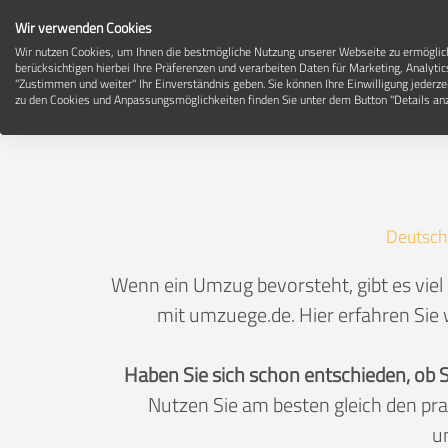
Wir verwenden Cookies
Wir nutzen Cookies, um Ihnen die bestmögliche Nutzung unserer Webseite zu ermögli
berücksichtigen hierbei Ihre Präferenzen und verarbeiten Daten für Marketing, Analytic
"Zustimmen und weiter" Ihr Einverständnis geben. Sie können Ihre Einwilligung jederze
zu den Cookies und Anpassungsmöglichkeiten finden Sie unter dem Button "Details anz
Deutsch
Wenn ein Umzug bevorsteht, gibt es viel
mit umzuege.de. Hier erfahren Sie 
Haben Sie sich schon entschieden, ob 
Nutzen Sie am besten gleich den pr
u