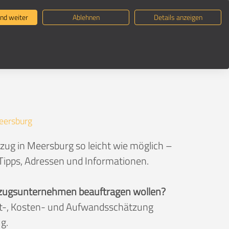
ternehmen suchen
Umzugsratgeber
nd weiter
Ablehnen
Details anzeigen
eersburg
zug in Meersburg so leicht wie möglich –
 Tipps, Adressen und Informationen.
 Umzugsunternehmen beauftragen wollen?
eit-, Kosten- und Aufwandsschätzung
g.