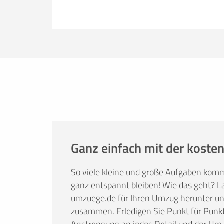
Erfolgreich umziehen
Ob Sie nun lieber selbst umziehen oder
umzuege.de bietet Ihnen nützliche Infor
Tricks. Hier finden Sie alles, was Sie br
Mietwagenbuchung bis hin zur Anfrage 
Ganz einfach mit der kosten
So viele kleine und große Aufgaben kom
ganz entspannt bleiben! Wie das geht? La
umzuege.de für Ihren Umzug herunter und 
zusammen. Erledigen Sie Punkt für Punkt