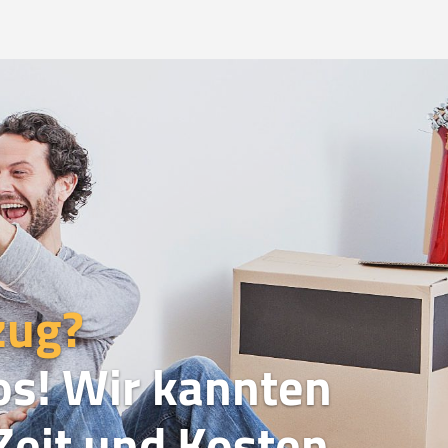
zug?
os! Wir kannten
eit und Kosten.