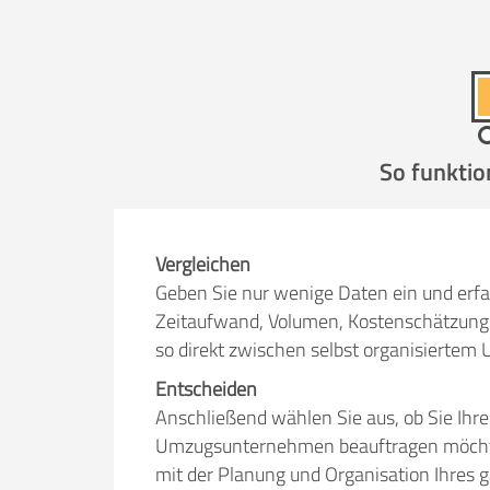
Selbst umzie
So funktio
Helfer
Zeit pro Helfer
.
Vergleichen
Geben Sie nur wenige Daten ein und erfa
Stunden
Zeitaufwand, Volumen, Kostenschätzung 
so direkt zwischen selbst organisiert
KOSTENSCHÄTZUNG:
Entscheiden
Anschließend wählen Sie aus, ob Sie Ihr
ICH WILL SELBST UMZ
Umzugsunternehmen beauftragen möchten.
mit der Planung und Organisation Ihres 