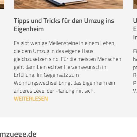
Tipps und Tricks für den Umzug ins
U
Eigenheim
E
I
Es gibt wenige Meilensteine in einem Leben,
die dem Umzug in das eigene Haus
E
gleichzusetzen sind. Für die meisten Menschen
h
geht damit ein echter Herzenswunsch in
p
Erfüllung. Im Gegensatz zum
B
Wohnungswechsel bringt das Eigenheim ein
P
anderes Level der Planung mit sich.
W
WEITERLESEN
umzuege.de