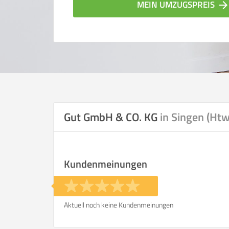
MEIN UMZUGSPREIS
arrow_forwar
Gut GmbH & CO. KG
in Singen (Htw
Vergleichsergebnis bas
Kundenmeinungen
Ihre Angaben:
am
Aktuell noch keine Kundenmeinungen
Wohnfläche