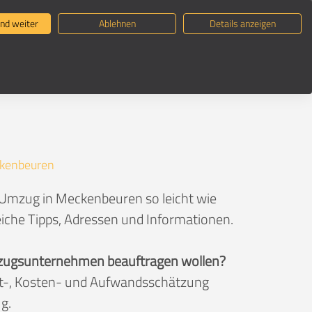
ternehmen suchen
Umzugsratgeber
nd weiter
Ablehnen
Details anzeigen
kenbeuren
n Umzug in Meckenbeuren so leicht wie
eiche Tipps, Adressen und Informationen.
 Umzugsunternehmen beauftragen wollen?
eit-, Kosten- und Aufwandsschätzung
g.