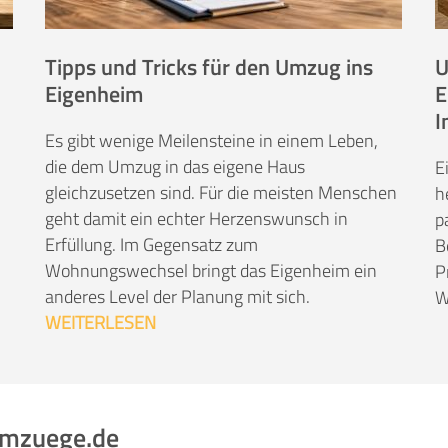
Tipps und Tricks für den Umzug ins
U
Eigenheim
E
I
Es gibt wenige Meilensteine in einem Leben,
die dem Umzug in das eigene Haus
E
gleichzusetzen sind. Für die meisten Menschen
h
geht damit ein echter Herzenswunsch in
p
Erfüllung. Im Gegensatz zum
B
Wohnungswechsel bringt das Eigenheim ein
P
anderes Level der Planung mit sich.
W
WEITERLESEN
umzuege.de