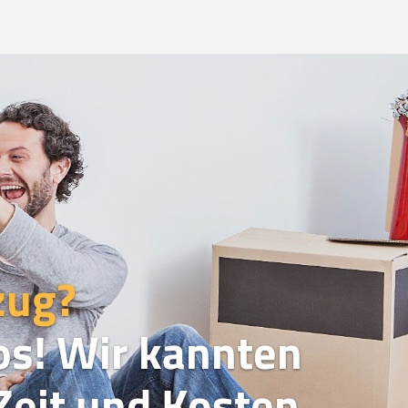
zug?
os! Wir kannten
eit und Kosten.