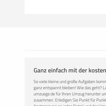
Erfolgreich umziehen
Ob Sie nun lieber selbst umziehen oder
umzuege.de bietet Ihnen nützliche Infor
Tricks. Hier finden Sie alles, was Sie br
Mietwagenbuchung bis hin zur Anfrage 
Ganz einfach mit der kosten
So viele kleine und große Aufgaben kom
ganz entspannt bleiben! Wie das geht? La
umzuege.de für Ihren Umzug herunter und 
zusammen. Erledigen Sie Punkt für Punkt