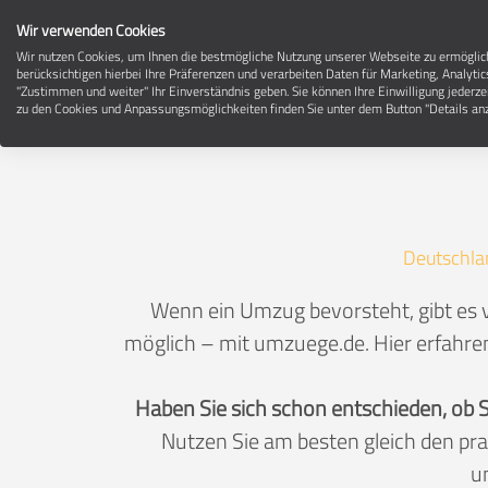
Wir verwenden Cookies
Wir nutzen Cookies, um Ihnen die bestmögliche Nutzung unserer Webseite zu ermögli
berücksichtigen hierbei Ihre Präferenzen und verarbeiten Daten für Marketing, Analytic
"Zustimmen und weiter" Ihr Einverständnis geben. Sie können Ihre Einwilligung jederze
zu den Cookies und Anpassungsmöglichkeiten finden Sie unter dem Button "Details anz
Deutschla
Wenn ein Umzug bevorsteht, gibt es v
möglich – mit umzuege.de. Hier erfahren
Haben Sie sich schon entschieden, ob 
Nutzen Sie am besten gleich den pr
u