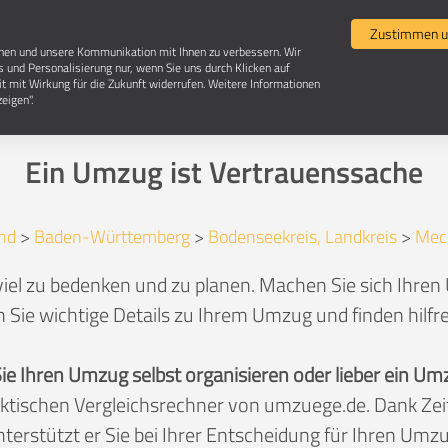
Umzugsvergleich
Selbst umziehen
Umzugsun
Zustimmen u
chen und unsere Kommunikation mit Ihnen zu verbessern. Wir
s und Personalisierung nur, wenn Sie uns durch Klicken auf
it mit Wirkung für die Zukunft widerrufen. Weitere Informationen
Umzug in 88074 Meckenbeuren
eigen".
Ein Umzug ist Vertrauenssache
nd
>
Baden-Württemberg
>
Bodenseekreis, Landkreis
>
Mec
iel zu bedenken und zu planen. Machen Sie sich Ihre
 Sie wichtige Details zu Ihrem Umzug und finden hilfr
Sie Ihren Umzug selbst organisieren oder lieber ein
aktischen Vergleichsrechner von umzuege.de. Dank Z
nterstützt er Sie bei Ihrer Entscheidung für Ihren Umzu