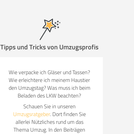
ugsunternehmen
.
Tipps und Tricks von Umzugsprofis
it pro Mitarbeiter
Gesamt-Arbeitszeit
Wie verpacke ich Gläser und Tassen?
Stunden
Wie erleichtere ich meinem Haustier
Stunden
den Umzugstag? Was muss ich beim
€ -
€
Beladen des LKW beachten?
G:
Schauen Sie in unseren
Umzugsratgeber
. Dort finden Sie
TE ANGEBOTE ANFORDERN
allerlei Nützliches rund um das
Thema Umzug. In den Beiträgen