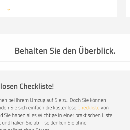
 mit den Profis eines Umzugsunternehmens –
SO ERRECHNET SICH DIE KOSTENSCHÄTZUNG
mationen, weiterführende Links sowie Tipps und
auchen: von Packmaterial über Helfer- und
einer kompetenten Umzugsfirma.
Behalten Sie den Überblick.
losen Checkliste!
men bei Ihrem Umzug auf Sie zu. Doch Sie können
den Sie sich einfach die kostenlose
Checkliste
von
Sie haben alles Wichtige in einer praktischen Liste
 und haken Sie ab – so denken Sie ohne