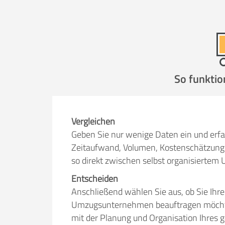
Selbst umzie
So funktio
Helfer
Zeit pro Helfer
.
Vergleichen
Geben Sie nur wenige Daten ein und erfa
Stunden
Zeitaufwand, Volumen, Kostenschätzung 
so direkt zwischen selbst organisiert
KOSTENSCHÄTZUNG:
Entscheiden
Anschließend wählen Sie aus, ob Sie Ihr
ICH WILL SELBST UMZ
Umzugsunternehmen beauftragen möchten.
mit der Planung und Organisation Ihres 