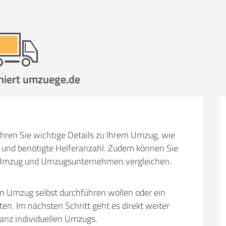
hen
Mit Umz
.
niert umzuege.de
Gesamt-Arbeitszeit
Mitarbeiter
Ze
hren Sie wichtige Details zu Ihrem Umzug, wie
Stunden
und benötigte Helferanzahl. Zudem können Sie
.
€ -
€
em Umzug und Umzugsunternehmen vergleichen.
KOSTENSCHÄTZUN
en Umzug selbst durchführen wollen oder ein
IEHEN
ICH MÖCH
 Im nächsten Schritt geht es direkt weiter
ganz individuellen Umzugs.