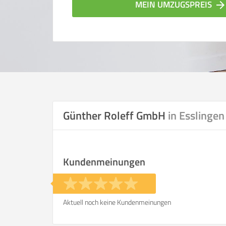
MEIN UMZUGSPREIS
arrow_forwar
Günther Roleff GmbH
in Esslingen
Vergleichsergebnis bas
Kundenmeinungen
Ihre Angaben:
am
Aktuell noch keine Kundenmeinungen
Wohnfläche