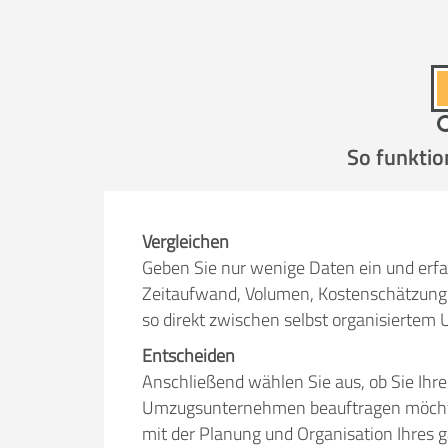
Selbst umzie
So funktio
Helfer
Zeit pro Helfer
.
Vergleichen
Geben Sie nur wenige Daten ein und erfa
Stunden
Zeitaufwand, Volumen, Kostenschätzung 
so direkt zwischen selbst organisiert
KOSTENSCHÄTZUNG:
Entscheiden
Anschließend wählen Sie aus, ob Sie Ihr
ICH WILL SELBST UMZ
Umzugsunternehmen beauftragen möchten.
mit der Planung und Organisation Ihres 