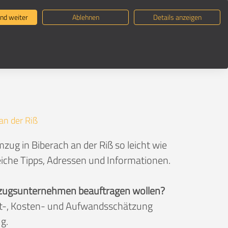
ternehmen suchen
Umzugsratgeber
nd weiter
Ablehnen
Details anzeigen
an der Riß
ug in Biberach an der Riß so leicht wie
eiche Tipps, Adressen und Informationen.
 Umzugsunternehmen beauftragen wollen?
eit-, Kosten- und Aufwandsschätzung
g.