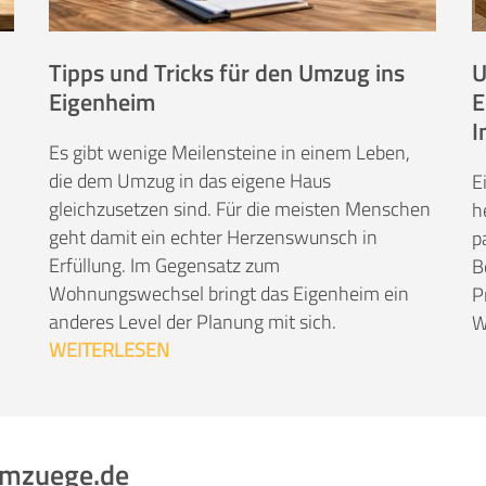
Tipps und Tricks für den Umzug ins
U
Eigenheim
E
I
Es gibt wenige Meilensteine in einem Leben,
die dem Umzug in das eigene Haus
E
gleichzusetzen sind. Für die meisten Menschen
h
geht damit ein echter Herzenswunsch in
p
Erfüllung. Im Gegensatz zum
B
Wohnungswechsel bringt das Eigenheim ein
P
anderes Level der Planung mit sich.
W
WEITERLESEN
umzuege.de