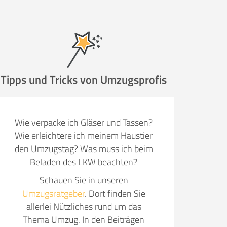
ugsunternehmen
.
Tipps und Tricks von Umzugsprofis
it pro Mitarbeiter
Gesamt-Arbeitszeit
Wie verpacke ich Gläser und Tassen?
Stunden
Wie erleichtere ich meinem Haustier
Stunden
den Umzugstag? Was muss ich beim
€ -
€
Beladen des LKW beachten?
G:
Schauen Sie in unseren
Umzugsratgeber
. Dort finden Sie
TE ANGEBOTE ANFORDERN
allerlei Nützliches rund um das
Thema Umzug. In den Beiträgen