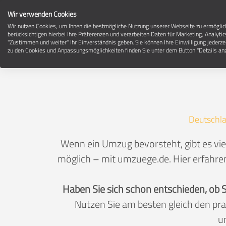
Wir verwenden Cookies
Wir nutzen Cookies, um Ihnen die bestmögliche Nutzung unserer Webseite zu ermögli
berücksichtigen hierbei Ihre Präferenzen und verarbeiten Daten für Marketing, Analytic
"Zustimmen und weiter" Ihr Einverständnis geben. Sie können Ihre Einwilligung jederze
zu den Cookies und Anpassungsmöglichkeiten finden Sie unter dem Button "Details anz
Deutschl
Wenn ein Umzug bevorsteht, gibt es vie
möglich – mit umzuege.de. Hier erfahren
Haben Sie sich schon entschieden, ob 
Nutzen Sie am besten gleich den pr
u