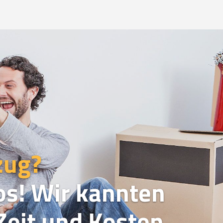
zug?
os! Wir kannten
eit und Kosten.