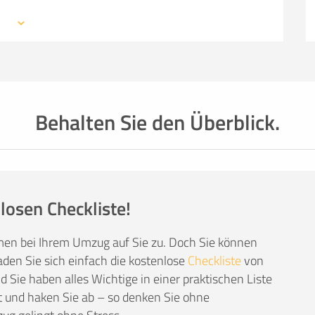
 mit den Profis eines Umzugsunternehmens –
SO ERRECHNET SICH DIE KOSTENSCHÄTZUNG
mationen, weiterführende Links sowie Tipps und
auchen: von Packmaterial über Helfer- und
einer kompetenten Umzugsfirma.
Behalten Sie den Überblick.
losen Checkliste!
men bei Ihrem Umzug auf Sie zu. Doch Sie können
den Sie sich einfach die kostenlose
Checkliste
von
Sie haben alles Wichtige in einer praktischen Liste
 und haken Sie ab – so denken Sie ohne