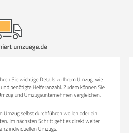
hen
Mit Umz
.
niert umzuege.de
Gesamt-Arbeitszeit
Mitarbeiter
Ze
hren Sie wichtige Details zu Ihrem Umzug, wie
Stunden
und benötigte Helferanzahl. Zudem können Sie
.
€ -
€
em Umzug und Umzugsunternehmen vergleichen.
KOSTENSCHÄTZUN
en Umzug selbst durchführen wollen oder ein
IEHEN
ICH MÖCH
 Im nächsten Schritt geht es direkt weiter
ganz individuellen Umzugs.