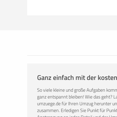
Erfolgreich umziehen
Ob Sie nun lieber selbst umziehen oder
umzuege.de bietet Ihnen nützliche Infor
Tricks. Hier finden Sie alles, was Sie br
Mietwagenbuchung bis hin zur Anfrage 
Ganz einfach mit der kosten
So viele kleine und große Aufgaben kom
ganz entspannt bleiben! Wie das geht? La
umzuege.de für Ihren Umzug herunter und 
zusammen. Erledigen Sie Punkt für Punkt