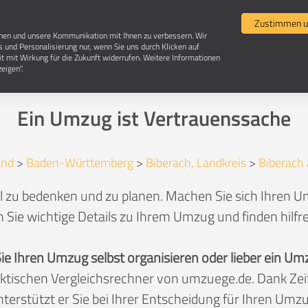
Umzugsvergleich
Selbst umziehen
Umzugsun
Zustimmen u
chen und unsere Kommunikation mit Ihnen zu verbessern. Wir
s und Personalisierung nur, wenn Sie uns durch Klicken auf
it mit Wirkung für die Zukunft widerrufen. Weitere Informationen
Umzug in 88400 Biberach an der Riß
eigen".
Ein Umzug ist Vertrauenssache
and
>
Baden-Württemberg
>
Biberach, Landkreis
>
Biberach 
l zu bedenken und zu planen. Machen Sie sich Ihren Umz
 Sie wichtige Details zu Ihrem Umzug und finden hilfr
Sie Ihren Umzug selbst organisieren oder lieber ein
aktischen Vergleichsrechner von umzuege.de. Dank Z
nterstützt er Sie bei Ihrer Entscheidung für Ihren Umzu