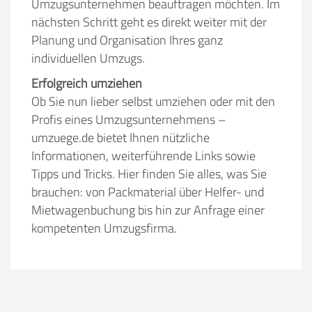
Umzugsunternehmen beauftragen möchten. Im
Stunden
Stunden
nächsten Schritt geht es direkt weiter mit der
Planung und Organisation Ihres ganz
€ -
€
KOSTENSCHÄTZUNG:
individuellen Umzugs.
Erfolgreich umziehen
ICH MÖCHTE ANGEBOTE ANFORDERN
Ob Sie nun lieber selbst umziehen oder mit den
Profis eines Umzugsunternehmens –
umzuege.de bietet Ihnen nützliche
SO ERRECHNET SICH DIE KOSTENSCHÄTZUNG
Informationen, weiterführende Links sowie
Tipps und Tricks. Hier finden Sie alles, was Sie
brauchen: von Packmaterial über Helfer- und
Mietwagenbuchung bis hin zur Anfrage einer
kompetenten Umzugsfirma.