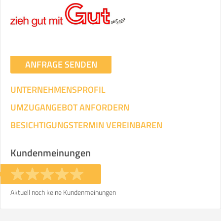
Umzugsdaten für Tragen und
Transportieren
ANGABEN ÄNDERN
ANFRAGE SENDEN
Ihre Angaben:
am
UNTERNEHMENSPROFIL
3
Wohnfläche:
m²
Entfernung:
km
Volumen:
m
.
UMZUGANGEBOT ANFORDERN
Gewicht:
kg
.
BESICHTIGUNGSTERMIN VEREINBAREN
Selbst umziehen
Kundenmeinungen
.
Aktuell noch keine Kundenmeinungen
Helfer
Zeit pro Helfer
Gesamt-Arbeitszeit
.