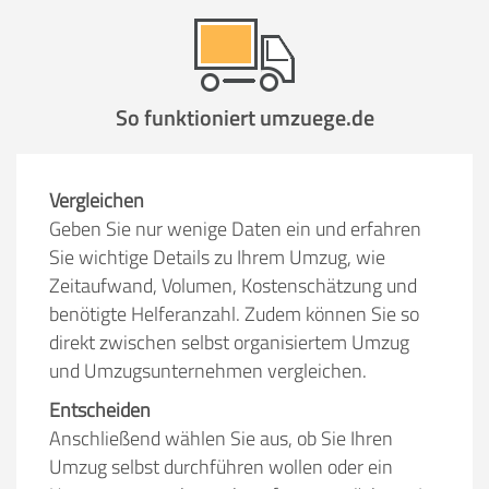
Stunden
Stunden
.
So funktioniert umzuege.de
€ -
€
KOSTENSCHÄTZUNG:
ICH WILL SELBST UMZIEHEN
Vergleichen
Geben Sie nur wenige Daten ein und erfahren
Sie wichtige Details zu Ihrem Umzug, wie
Mit Umzugsunternehmen
Zeitaufwand, Volumen, Kostenschätzung und
.
benötigte Helferanzahl. Zudem können Sie so
direkt zwischen selbst organisiertem Umzug
und Umzugsunternehmen vergleichen.
Entscheiden
Anschließend wählen Sie aus, ob Sie Ihren
Mitarbeiter
Zeit pro Mitarbeiter
Gesamt-Arbeitszeit
Umzug selbst durchführen wollen oder ein