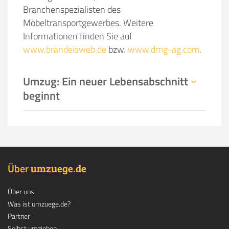
Branchenspezialisten des
Möbeltransportgewerbes. Weitere
Informationen finden Sie auf
www.brandeisweb.de
bzw.
www.dmg-ag.com
.
Umzug: Ein neuer Lebensabschnitt
beginnt
Über
.
umzuege
de
Über uns
Was ist umzuege.de?
Partner
Selbst umziehen