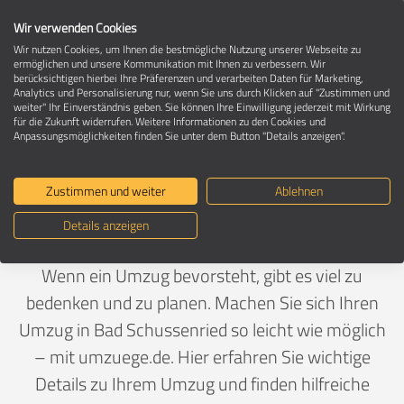
Wir verwenden Cookies
Wir nutzen Cookies, um Ihnen die bestmögliche Nutzung unserer Webseite zu
ermöglichen und unsere Kommunikation mit Ihnen zu verbessern. Wir
berücksichtigen hierbei Ihre Präferenzen und verarbeiten Daten für Marketing,
Umzug in 88427 Bad Schussenried
Analytics und Personalisierung nur, wenn Sie uns durch Klicken auf "Zustimmen und
weiter" Ihr Einverständnis geben. Sie können Ihre Einwilligung jederzeit mit Wirkung
für die Zukunft widerrufen. Weitere Informationen zu den Cookies und
Anpassungsmöglichkeiten finden Sie unter dem Button "Details anzeigen".
Ein Umzug ist Vertrauenssache
Zustimmen und weiter
Ablehnen
Deutschland
>
Baden-Württemberg
>
Biberach,
Details anzeigen
Landkreis
>
Bad Schussenried
Wenn ein Umzug bevorsteht, gibt es viel zu
bedenken und zu planen. Machen Sie sich Ihren
Umzug in Bad Schussenried so leicht wie möglich
– mit umzuege.de. Hier erfahren Sie wichtige
Details zu Ihrem Umzug und finden hilfreiche