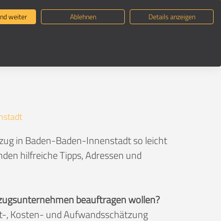
ternehmen suchen
Umzugsratgeber
nd weiter
Ablehnen
Details anzeigen
nstadt
mzug in Baden-Baden-Innenstadt so leicht
den hilfreiche Tipps, Adressen und
 Umzugsunternehmen beauftragen wollen?
eit-, Kosten- und Aufwandsschätzung