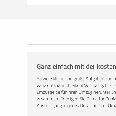
Ob Sie nun lieber selbst umziehen oder
umzuege.de bietet Ihnen nützliche Infor
Tricks. Hier finden Sie alles, was Sie br
Mietwagenbuchung bis hin zur Anfrage 
Ganz einfach mit der kosten
So viele kleine und große Aufgaben kom
ganz entspannt bleiben! Wie das geht? La
umzuege.de für Ihren Umzug herunter und 
zusammen. Erledigen Sie Punkt für Punkt
Anstrengung an jedes Detail und der Umz