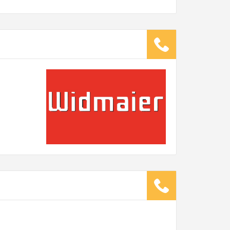
wicht:
kg
.
ugsunternehmen
.
it pro Mitarbeiter
Gesamt-Arbeitszeit
Stunden
Stunden
€ -
€
G:
TE ANGEBOTE ANFORDERN