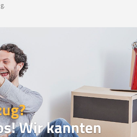
g.
zug?
os! Wir kannten