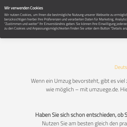
Wir verwenden Cookies
Wir nutzen Cookies, um Ihnen die bestmögliche Nutzung unserer Webseite zu ermögli
berücksichtigen hierbei Ihre Präferenzen und verarbeiten Daten für Marketing, Analytic
"Zustimmen und weiter" Ihr Einverständnis geben. Sie können Ihre Einwilligung jederze
zu den Cookies und Anpassungsmöglichkeiten finden Sie unter dem Button "Details anz
Deuts
Wenn ein Umzug bevorsteht, gibt es viel
wie möglich – mit umzuege.de. Hie
Haben Sie sich schon entschieden, ob 
Nutzen Sie am besten gleich den pr