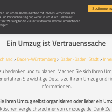
Umzugsvergleich
Selbst umziehen
Umzugsun
Zustimmen u
chen und unsere Kommunikation mit Ihnen zu verbessern. Wir
s und Personalisierung nur, wenn Sie uns durch Klicken auf
it mit Wirkung für die Zukunft widerrufen. Weitere Informationen
Umzug in 76530 Baden-Baden-Innenstadt
eigen".
Ein Umzug ist Vertrauenssache
chland
>
Baden-Württemberg
>
Baden-Baden, Stadt
>
Inne
 zu bedenken und zu planen. Machen Sie sich Ihren U
r erfahren Sie wichtige Details zu Ihrem Umzug und fin
Informationen.
Sie Ihren Umzug selbst organisieren oder lieber ein
aktischen Vergleichsrechner von umzuege.de. Dank Z