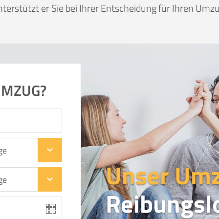
nterstützt er Sie bei Ihrer Entscheidung für Ihren Umzu
UMZUG?
keyboard_arrow_down
Unser Um
keyboard_arrow_down
Reibungsl