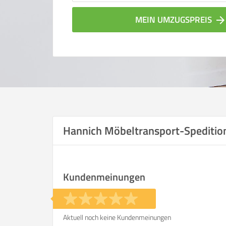
MEIN UMZUGSPREIS
arrow_forwar
Hannich Möbeltransport-Spediti
Vergleichsergebnis bas
Kundenmeinungen
Ihre Angaben:
am
Aktuell noch keine Kundenmeinungen