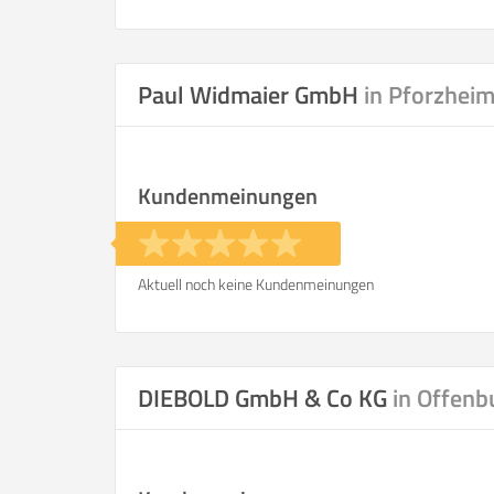
Wohnfläche
Selbst umzie
Paul Widmaier GmbH
in Pforzhei
Kundenmeinungen
Helfer
Zeit pro Helfer
.
Aktuell noch keine Kundenmeinungen
Stunden
KOSTENSCHÄTZUNG:
DIEBOLD GmbH & Co KG
in Offenb
ICH WILL SELBST UMZ