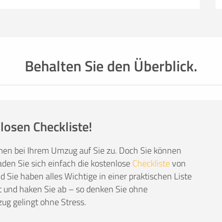
 mit den Profis eines Umzugsunternehmens –
mationen, weiterführende Links sowie Tipps und
auchen: von Packmaterial über Helfer- und
einer kompetenten Umzugsfirma.
Behalten Sie den Überblick.
losen Checkliste!
men bei Ihrem Umzug auf Sie zu. Doch Sie können
den Sie sich einfach die kostenlose
Checkliste
von
Sie haben alles Wichtige in einer praktischen Liste
 und haken Sie ab – so denken Sie ohne
ug gelingt ohne Stress.