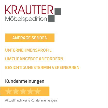
Umzugsdaten für Tragen und
Transportieren
ANGABEN ÄNDERN
Ihre Angaben:
am
ANFRAGE SENDEN
UNTERNEHMENSPROFIL
3
Wohnfläche:
m²
Entfernung:
km
Volumen:
m
.
Gewicht:
kg
UMZUGANGEBOT ANFORDERN
.
BESICHTIGUNGSTERMIN VEREINBAREN
Selbst umziehen
.
Kundenmeinungen
Aktuell noch keine Kundenmeinungen
Helfer
Zeit pro Helfer
Gesamt-Arbeitszeit
.