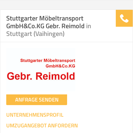
Stuttgarter Möbeltransport
Stunden
Stunden
GmbH&Co.KG Gebr. Reimold
in
.
Stuttgart (Vaihingen)
€ -
€
KOSTENSCHÄTZUNG:
ICH WILL SELBST UMZIEHEN
Mit Umzugsunternehmen
.
ANFRAGE SENDEN
UNTERNEHMENSPROFIL
Mitarbeiter
Zeit pro Mitarbeiter
Gesamt-Arbeitszeit
UMZUGANGEBOT ANFORDERN