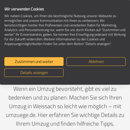
Wir verwenden Cookies
Wir nutzen Cookies, um Ihnen die bestmögliche Nutzung unserer Webseite zu
ermöglichen und unsere Kommunikation mit Ihnen zu verbessern. Wir
berücksichtigen hierbei Ihre Präferenzen und verarbeiten Daten für Marketing,
Umzug in 71287 Weissach
Analytics und Personalisierung nur, wenn Sie uns durch Klicken auf "Zustimmen und
weiter" Ihr Einverständnis geben. Sie können Ihre Einwilligung jederzeit mit Wirkung
für die Zukunft widerrufen. Weitere Informationen zu den Cookies und
Anpassungsmöglichkeiten finden Sie unter dem Button "Details anzeigen".
Ein Umzug ist Vertrauenssache
Zustimmen und weiter
Ablehnen
Deutschland
>
Baden-Württemberg
>
Böblingen,
Details anzeigen
Landkreis
>
Weissach
Wenn ein Umzug bevorsteht, gibt es viel zu
bedenken und zu planen. Machen Sie sich Ihren
Umzug in Weissach so leicht wie möglich – mit
umzuege.de. Hier erfahren Sie wichtige Details zu
Ihrem Umzug und finden hilfreiche Tipps,