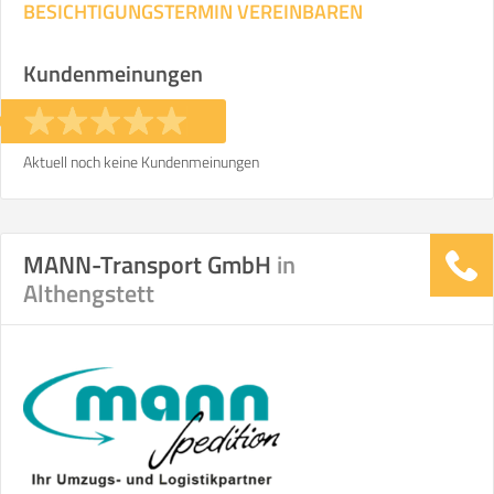
BESICHTIGUNGSTERMIN VEREINBAREN
Stunden
Stunden
Kundenmeinungen
€ -
€
KOSTENSCHÄTZUNG:
ICH MÖCHTE ANGEBOTE ANFORDERN
Aktuell noch keine Kundenmeinungen
SO ERRECHNET SICH DIE KOSTENSCHÄTZUNG
MANN-Transport GmbH
in
Althengstett