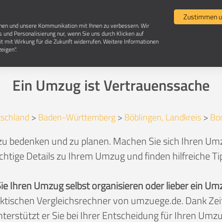
Umzugsvergleich
Selbst umziehen
Umzugsun
Zustimmen u
chen und unsere Kommunikation mit Ihnen zu verbessern. Wir
s und Personalisierung nur, wenn Sie uns durch Klicken auf
it mit Wirkung für die Zukunft widerrufen. Weitere Informationen
Umzug in 71149 Bondorf
eigen".
Ein Umzug ist Vertrauenssache
schland
>
Baden-Württemberg
>
Böblingen, Landkreis
>
Bo
zu bedenken und zu planen. Machen Sie sich Ihren Umz
chtige Details zu Ihrem Umzug und finden hilfreiche T
Sie Ihren Umzug selbst organisieren oder lieber ein
aktischen Vergleichsrechner von umzuege.de. Dank Z
nterstützt er Sie bei Ihrer Entscheidung für Ihren Umzu