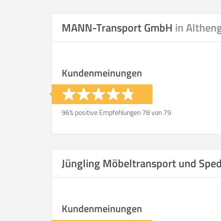
Selbst umzie
MANN-Transport GmbH
in Althen
Kundenmeinungen
Helfer
Zeit pro Helfer
.
96% positive Empfehlungen 78 von 79
Stunden
KOSTENSCHÄTZUNG:
Jüngling Möbeltransport und Spe
ICH WILL SELBST UMZ
Kundenmeinungen