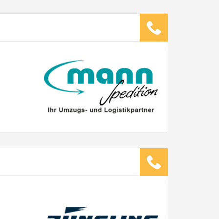
ugsunternehmen
.
it pro Mitarbeiter
Gesamt-Arbeitszeit
Stunden
Stunden
€ -
€
G:
TE ANGEBOTE ANFORDERN