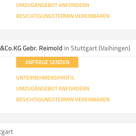
UMZUGANGEBOT ANFORDERN
SO ERRECHNET SICH DIE KOSTENSCHÄTZUNG
BESICHTIGUNGSTERMIN VEREINBAREN
H&Co.KG Gebr. Reimold
in Stuttgart (Vaihingen)
ANFRAGE SENDEN
UNTERNEHMENSPROFIL
UMZUGANGEBOT ANFORDERN
BESICHTIGUNGSTERMIN VEREINBAREN
tgart