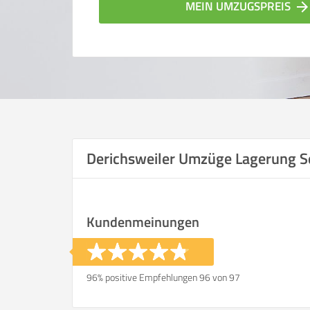
MEIN UMZUGSPREIS
arrow_forwar
Derichsweiler Umzüge Lagerung S
Vergleichsergebnis bas
Kundenmeinungen
Ihre Angaben:
am
96% positive Empfehlungen 96 von 97
Wohnfläche