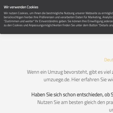
Wir verwenden Cookies
Wir nutzen Cookies, um Ihnen die bestmögliche Nutzung unserer Webseite zu ermögli
berücksichtigen hierbei Ihre Präferenzen und verarbeiten Daten für Marketing, Analytic
"Zustimmen und weiter" Ihr Einverständnis geben. Sie können Ihre Einwilligung jederze
zu den Cookies und Anpassungsmöglichkeiten finden Sie unter dem Button "Details anz
Deut
Wenn ein Umzug bevorsteht, gibt es viel 
umzuege.de. Hier erfahren Sie wi
Haben Sie sich schon entschieden, ob 
Nutzen Sie am besten gleich den pr
u