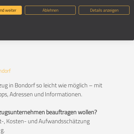
ternehmen suchen
Umzugsratgeber
nd weiter
Ablehnen
Details anzeigen
ndorf
ug in Bondorf so leicht wie möglich – mit
ipps, Adressen und Informationen.
 Umzugsunternehmen beauftragen wollen?
eit-, Kosten- und Aufwandsschätzung
g.