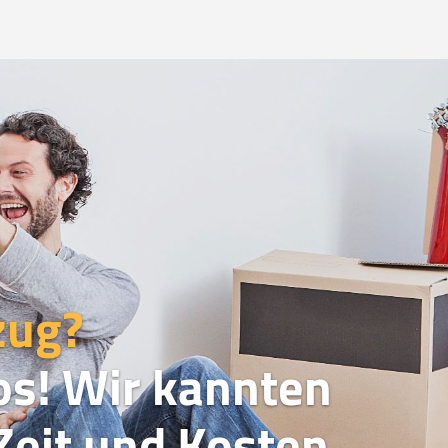
zug?
os! Wir kannten
eit und Kosten.