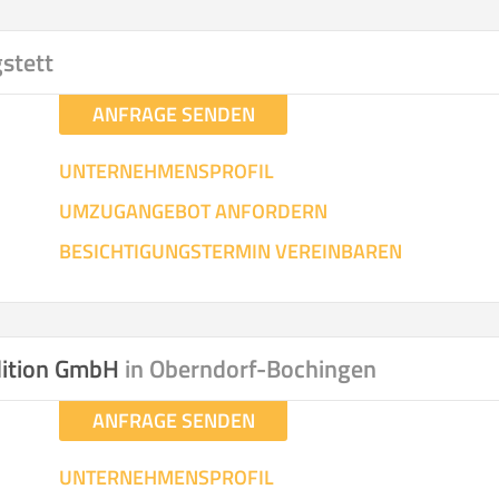
hen
Mit Umz
.
gstett
ANFRAGE SENDEN
UNTERNEHMENSPROFIL
UMZUGANGEBOT ANFORDERN
Gesamt-Arbeitszeit
Mitarbeiter
Ze
BESICHTIGUNGSTERMIN VEREINBAREN
Stunden
.
€ -
€
KOSTENSCHÄTZUN
dition GmbH
in Oberndorf-Bochingen
ANFRAGE SENDEN
IEHEN
ICH MÖCH
UNTERNEHMENSPROFIL