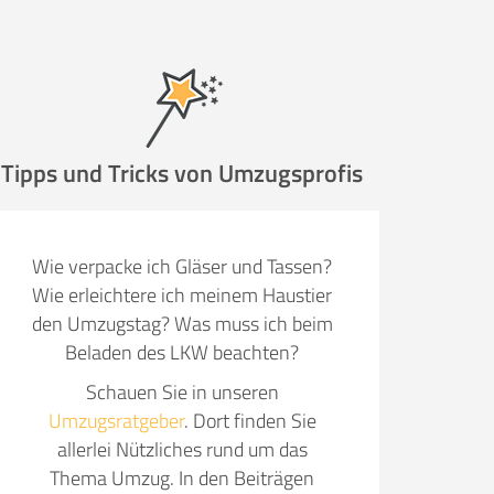
ugsunternehmen
.
Tipps und Tricks von Umzugsprofis
it pro Mitarbeiter
Gesamt-Arbeitszeit
Wie verpacke ich Gläser und Tassen?
Stunden
Wie erleichtere ich meinem Haustier
Stunden
den Umzugstag? Was muss ich beim
€ -
€
Beladen des LKW beachten?
G:
Schauen Sie in unseren
Umzugsratgeber
. Dort finden Sie
TE ANGEBOTE ANFORDERN
allerlei Nützliches rund um das
Thema Umzug. In den Beiträgen