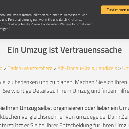
Umzugsvergleich
Selbst umziehen
Umzugsun
Zustimmen u
chen und unsere Kommunikation mit Ihnen zu verbessern. Wir
s und Personalisierung nur, wenn Sie uns durch Klicken auf
it mit Wirkung für die Zukunft widerrufen. Weitere Informationen
Umzug in 89617 Untermarchtal
eigen".
Ein Umzug ist Vertrauenssache
d
>
Baden-Württemberg
>
Alb-Donau-Kreis, Landkreis
>
Un
iel zu bedenken und zu planen. Machen Sie sich Ihren
 Sie wichtige Details zu Ihrem Umzug und finden hilfr
Sie Ihren Umzug selbst organisieren oder lieber ein
aktischen Vergleichsrechner von umzuege.de. Dank Z
nterstützt er Sie bei Ihrer Entscheidung für Ihren Umzu