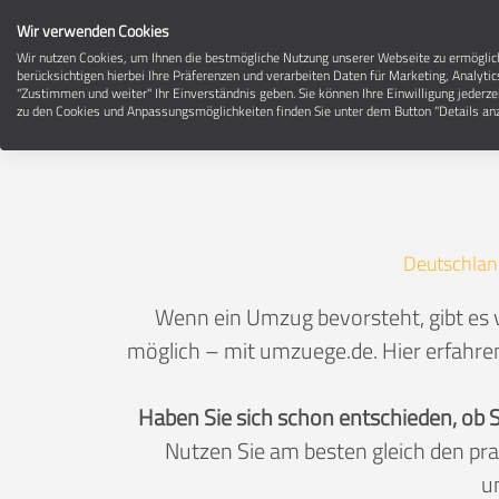
Wir verwenden Cookies
Wir nutzen Cookies, um Ihnen die bestmögliche Nutzung unserer Webseite zu ermögli
berücksichtigen hierbei Ihre Präferenzen und verarbeiten Daten für Marketing, Analytic
"Zustimmen und weiter" Ihr Einverständnis geben. Sie können Ihre Einwilligung jederze
zu den Cookies und Anpassungsmöglichkeiten finden Sie unter dem Button "Details anz
Deutschlan
Wenn ein Umzug bevorsteht, gibt es v
möglich – mit umzuege.de. Hier erfahren
Haben Sie sich schon entschieden, ob 
Nutzen Sie am besten gleich den pr
u