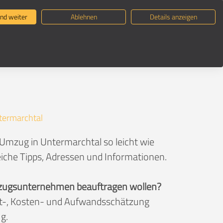
ternehmen suchen
Umzugsratgeber
nd weiter
Ablehnen
Details anzeigen
termarchtal
 Umzug in Untermarchtal so leicht wie
eiche Tipps, Adressen und Informationen.
 Umzugsunternehmen beauftragen wollen?
eit-, Kosten- und Aufwandsschätzung
g.