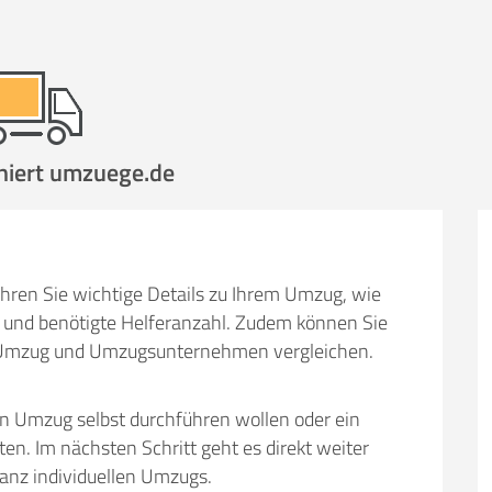
hen
Mit Umz
.
niert umzuege.de
Gesamt-Arbeitszeit
Mitarbeiter
Ze
hren Sie wichtige Details zu Ihrem Umzug, wie
Stunden
und benötigte Helferanzahl. Zudem können Sie
.
€ -
€
em Umzug und Umzugsunternehmen vergleichen.
KOSTENSCHÄTZUN
en Umzug selbst durchführen wollen oder ein
IEHEN
ICH MÖCH
 Im nächsten Schritt geht es direkt weiter
ganz individuellen Umzugs.