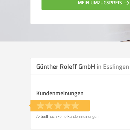
MEIN UMZUGSPREIS
arrow_forwar
Günther Roleff GmbH
in Esslingen
Vergleichsergebnis bas
Kundenmeinungen
Ihre Angaben:
am
Aktuell noch keine Kundenmeinungen
Wohnfläche