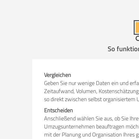
Selbst umzie
So funktio
Helfer
Zeit pro Helfer
.
Vergleichen
Geben Sie nur wenige Daten ein und erfa
Stunden
Zeitaufwand, Volumen, Kostenschätzung 
so direkt zwischen selbst organisiert
KOSTENSCHÄTZUNG:
Entscheiden
Anschließend wählen Sie aus, ob Sie Ihr
ICH WILL SELBST UMZ
Umzugsunternehmen beauftragen möchten.
mit der Planung und Organisation Ihres 