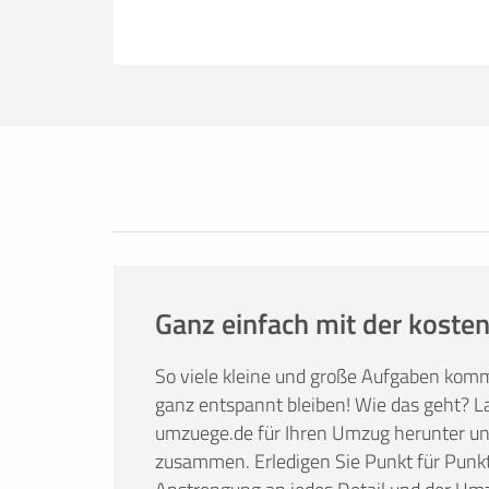
Erfolgreich umziehen
Ob Sie nun lieber selbst umziehen oder
umzuege.de bietet Ihnen nützliche Infor
Tricks. Hier finden Sie alles, was Sie br
Mietwagenbuchung bis hin zur Anfrage 
Ganz einfach mit der kosten
So viele kleine und große Aufgaben kom
ganz entspannt bleiben! Wie das geht? La
umzuege.de für Ihren Umzug herunter und 
zusammen. Erledigen Sie Punkt für Punkt