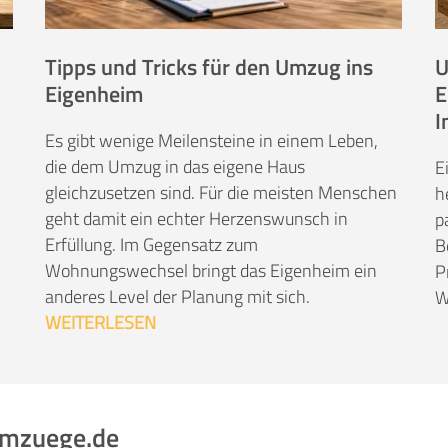
Tipps und Tricks für den Umzug ins
U
Eigenheim
E
I
Es gibt wenige Meilensteine in einem Leben,
die dem Umzug in das eigene Haus
E
gleichzusetzen sind. Für die meisten Menschen
h
geht damit ein echter Herzenswunsch in
p
Erfüllung. Im Gegensatz zum
B
Wohnungswechsel bringt das Eigenheim ein
P
anderes Level der Planung mit sich.
W
WEITERLESEN
umzuege.de