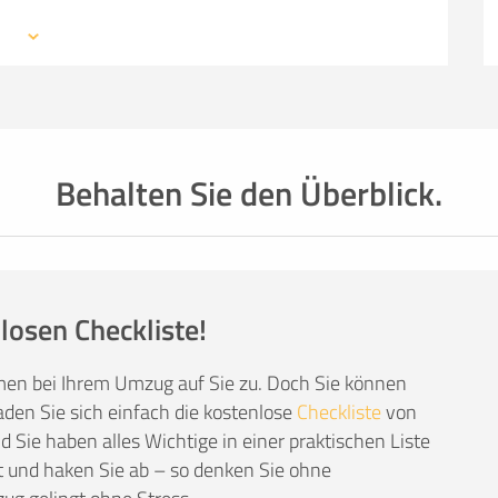
 mit den Profis eines Umzugsunternehmens –
SO ERRECHNET SICH DIE KOSTENSCHÄTZUNG
mationen, weiterführende Links sowie Tipps und
auchen: von Packmaterial über Helfer- und
einer kompetenten Umzugsfirma.
Behalten Sie den Überblick.
losen Checkliste!
men bei Ihrem Umzug auf Sie zu. Doch Sie können
den Sie sich einfach die kostenlose
Checkliste
von
Sie haben alles Wichtige in einer praktischen Liste
 und haken Sie ab – so denken Sie ohne