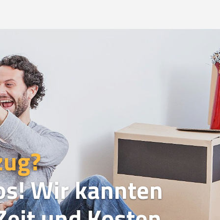
zug?
os! Wir kannten
eit und Kosten.