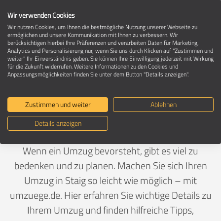
Wir verwenden Cookies
Wir nutzen Cookies, um Ihnen die bestmögliche Nutzung unserer Webseite zu
ermöglichen und unsere Kommunikation mit Ihnen zu verbessern. Wir
berücksichtigen hierbei Ihre Präferenzen und verarbeiten Daten für Marketing,
Umzug in 89195 Staig
Analytics und Personalisierung nur, wenn Sie uns durch Klicken auf "Zustimmen und
weiter" Ihr Einverständnis geben. Sie können Ihre Einwilligung jederzeit mit Wirkung
für die Zukunft widerrufen. Weitere Informationen zu den Cookies und
Anpassungsmöglichkeiten finden Sie unter dem Button "Details anzeigen".
Ein Umzug ist Vertrauenssache
Zustimmen und weiter
Ablehnen
Deutschland
>
Baden-Württemberg
>
Alb-Donau-Kreis,
Details anzeigen
Landkreis
>
Staig
Wenn ein Umzug bevorsteht, gibt es viel zu
bedenken und zu planen. Machen Sie sich Ihren
Umzug in Staig so leicht wie möglich – mit
umzuege.de. Hier erfahren Sie wichtige Details zu
Ihrem Umzug und finden hilfreiche Tipps,