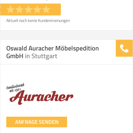
Stunden
Stunden
€ -
€
KOSTENSCHÄTZUNG:
Aktuell noch keine Kundenmeinungen
ICH MÖCHTE ANGEBOTE ANFORDERN
Oswald Auracher Möbelspedition
GmbH
in Stuttgart
SO ERRECHNET SICH DIE KOSTENSCHÄTZUNG
ANFRAGE SENDEN