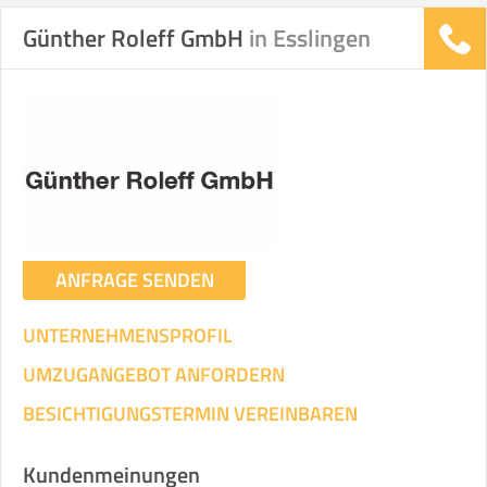
Günther Roleff GmbH
in Esslingen
Stunden
Stunden
.
€ -
€
KOSTENSCHÄTZUNG:
ICH WILL SELBST UMZIEHEN
ANFRAGE SENDEN
Mit Umzugsunternehmen
.
UNTERNEHMENSPROFIL
UMZUGANGEBOT ANFORDERN
BESICHTIGUNGSTERMIN VEREINBAREN
Mitarbeiter
Zeit pro Mitarbeiter
Gesamt-Arbeitszeit
Kundenmeinungen