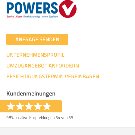
Umzugsdaten für Tragen und
Transportieren
ANGABEN ÄNDERN
ANFRAGE SENDEN
Ihre Angaben:
am
UNTERNEHMENSPROFIL
3
Wohnfläche:
m²
Entfernung:
km
Volumen:
m
.
UMZUGANGEBOT ANFORDERN
Gewicht:
kg
.
BESICHTIGUNGSTERMIN VEREINBAREN
Selbst umziehen
Kundenmeinungen
.
98% positive Empfehlungen 54 von 55
Helfer
Zeit pro Helfer
Gesamt-Arbeitszeit
.