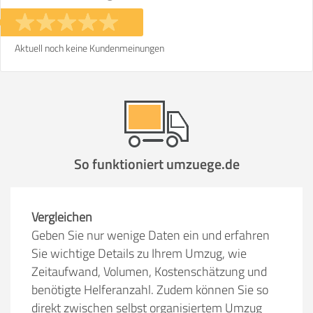
Stunden
Stunden
€ -
€
KOSTENSCHÄTZUNG:
Aktuell noch keine Kundenmeinungen
ICH MÖCHTE ANGEBOTE ANFORDERN
SO ERRECHNET SICH DIE KOSTENSCHÄTZUNG
So funktioniert umzuege.de
Vergleichen
Geben Sie nur wenige Daten ein und erfahren
Sie wichtige Details zu Ihrem Umzug, wie
Zeitaufwand, Volumen, Kostenschätzung und
benötigte Helferanzahl. Zudem können Sie so
direkt zwischen selbst organisiertem Umzug