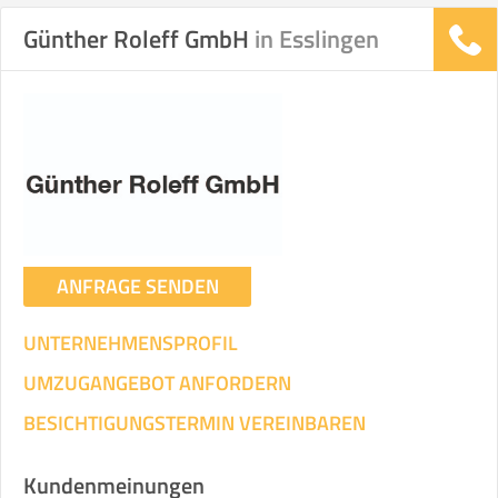
Günther Roleff GmbH
in Esslingen
Stunden
Stunden
.
€ -
€
KOSTENSCHÄTZUNG:
ICH WILL SELBST UMZIEHEN
ANFRAGE SENDEN
Mit Umzugsunternehmen
.
UNTERNEHMENSPROFIL
UMZUGANGEBOT ANFORDERN
BESICHTIGUNGSTERMIN VEREINBAREN
Mitarbeiter
Zeit pro Mitarbeiter
Gesamt-Arbeitszeit
Kundenmeinungen