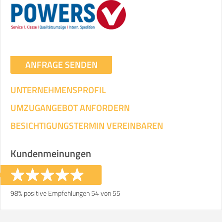
Umzugsdaten für Tragen und
Transportieren
ANGABEN ÄNDERN
ANFRAGE SENDEN
Ihre Angaben:
am
UNTERNEHMENSPROFIL
3
Wohnfläche:
m²
Entfernung:
km
Volumen:
m
.
UMZUGANGEBOT ANFORDERN
Gewicht:
kg
.
BESICHTIGUNGSTERMIN VEREINBAREN
Selbst umziehen
Kundenmeinungen
.
98% positive Empfehlungen 54 von 55
Helfer
Zeit pro Helfer
Gesamt-Arbeitszeit
.