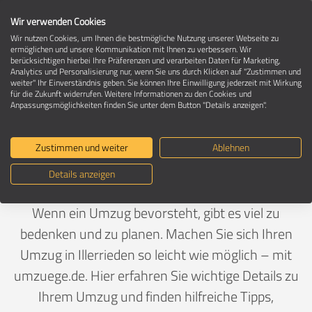
Wir verwenden Cookies
Wir nutzen Cookies, um Ihnen die bestmögliche Nutzung unserer Webseite zu
ermöglichen und unsere Kommunikation mit Ihnen zu verbessern. Wir
berücksichtigen hierbei Ihre Präferenzen und verarbeiten Daten für Marketing,
Umzug in 89186 Illerrieden
Analytics und Personalisierung nur, wenn Sie uns durch Klicken auf "Zustimmen und
weiter" Ihr Einverständnis geben. Sie können Ihre Einwilligung jederzeit mit Wirkung
für die Zukunft widerrufen. Weitere Informationen zu den Cookies und
Anpassungsmöglichkeiten finden Sie unter dem Button "Details anzeigen".
Ein Umzug ist Vertrauenssache
Zustimmen und weiter
Ablehnen
Deutschland
>
Baden-Württemberg
>
Alb-Donau-Kreis,
Details anzeigen
Landkreis
>
Illerrieden
Wenn ein Umzug bevorsteht, gibt es viel zu
bedenken und zu planen. Machen Sie sich Ihren
Umzug in Illerrieden so leicht wie möglich – mit
umzuege.de. Hier erfahren Sie wichtige Details zu
Ihrem Umzug und finden hilfreiche Tipps,