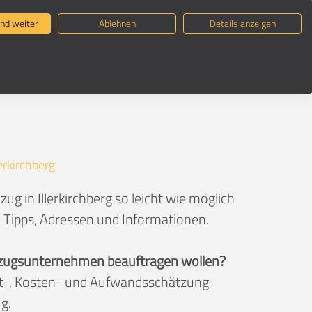
ternehmen suchen
Umzugsratgeber
nd weiter
Ablehnen
Details anzeigen
lerkirchberg
g in Illerkirchberg so leicht wie möglich
e Tipps, Adressen und Informationen.
 Umzugsunternehmen beauftragen wollen?
eit-, Kosten- und Aufwandsschätzung
g.