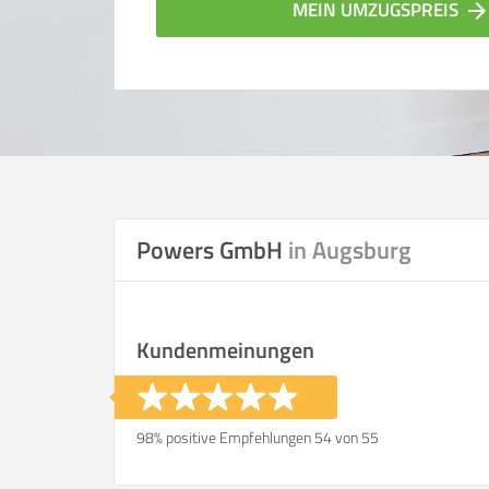
MEIN UMZUGSPREIS
arrow_forwar
Powers GmbH
in Augsburg
Vergleichsergebnis bas
Kundenmeinungen
Ihre Angaben:
am
98% positive Empfehlungen 54 von 55
Wohnfläche