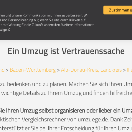
Umzugsvergleich
Selbst umziehen
Umzugsun
Zustimmen u
chen und unsere Kommunikation mit Ihnen zu verbessern. Wir
s und Personalisierung nur, wenn Sie uns durch Klicken auf
it mit Wirkung für die Zukunft widerrufen. Weitere Informationen
Umzug in 89171 Illerkirchberg
eigen".
Ein Umzug ist Vertrauenssache
nd
>
Baden-Württemberg
>
Alb-Donau-Kreis, Landkreis
>
Il
zu bedenken und zu planen. Machen Sie sich Ihren Umzu
 wichtige Details zu Ihrem Umzug und finden hilfreich
Sie Ihren Umzug selbst organisieren oder lieber ein
aktischen Vergleichsrechner von umzuege.de. Dank Z
nterstützt er Sie bei Ihrer Entscheidung für Ihren Umzu