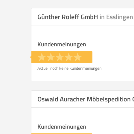
Selbst umzie
Günther Roleff GmbH
in Esslingen
Kundenmeinungen
Helfer
Zeit pro Helfer
.
Aktuell noch keine Kundenmeinungen
Stunden
KOSTENSCHÄTZUNG:
Oswald Auracher Möbelspeditio
ICH WILL SELBST UMZ
Kundenmeinungen