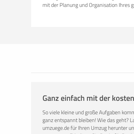
mit der Planung und Organisation Ihres 
Erfolgreich umziehen
Ob Sie nun lieber selbst umziehen oder
umzuege.de bietet Ihnen nützliche Infor
Tricks. Hier finden Sie alles, was Sie br
Mietwagenbuchung bis hin zur Anfrage 
Ganz einfach mit der kosten
So viele kleine und große Aufgaben kom
ganz entspannt bleiben! Wie das geht? La
umzuege.de für Ihren Umzug herunter und 