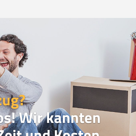
zug?
os! Wir kannten
eit und Kosten.