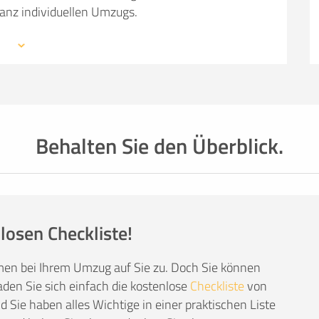
ganz individuellen Umzugs.
 mit den Profis eines Umzugsunternehmens –
mationen, weiterführende Links sowie Tipps und
auchen: von Packmaterial über Helfer- und
einer kompetenten Umzugsfirma.
Behalten Sie den Überblick.
losen Checkliste!
men bei Ihrem Umzug auf Sie zu. Doch Sie können
den Sie sich einfach die kostenlose
Checkliste
von
Sie haben alles Wichtige in einer praktischen Liste