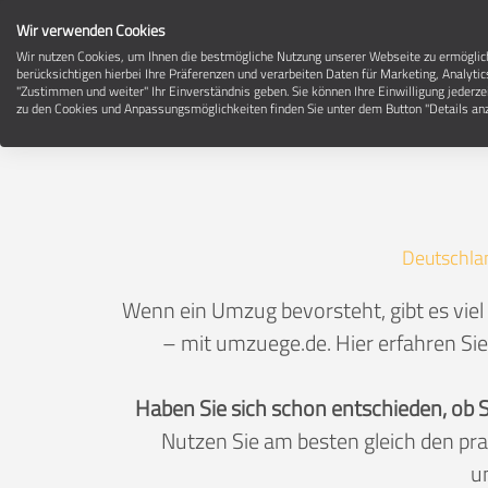
Wir verwenden Cookies
Wir nutzen Cookies, um Ihnen die bestmögliche Nutzung unserer Webseite zu ermögli
berücksichtigen hierbei Ihre Präferenzen und verarbeiten Daten für Marketing, Analytic
"Zustimmen und weiter" Ihr Einverständnis geben. Sie können Ihre Einwilligung jederze
zu den Cookies und Anpassungsmöglichkeiten finden Sie unter dem Button "Details anz
Deutschla
Wenn ein Umzug bevorsteht, gibt es viel 
– mit umzuege.de. Hier erfahren Sie
Haben Sie sich schon entschieden, ob 
Nutzen Sie am besten gleich den pr
u