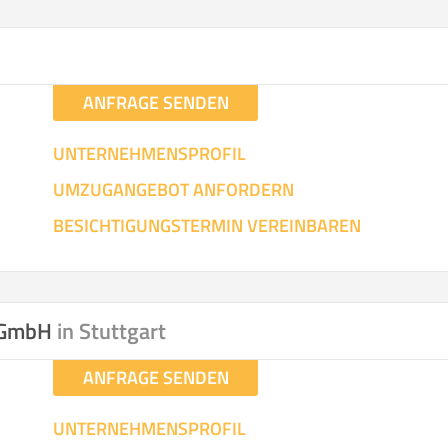
hen
Mit Umz
.
ANFRAGE SENDEN
UNTERNEHMENSPROFIL
UMZUGANGEBOT ANFORDERN
Gesamt-Arbeitszeit
Mitarbeiter
Ze
BESICHTIGUNGSTERMIN VEREINBAREN
Stunden
.
€ -
€
KOSTENSCHÄTZUN
n GmbH
in Stuttgart
ANFRAGE SENDEN
IEHEN
ICH MÖCH
UNTERNEHMENSPROFIL