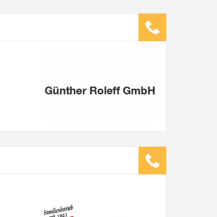
ugsunternehmen
.
it pro Mitarbeiter
Gesamt-Arbeitszeit
Stunden
Stunden
€ -
€
G:
TE ANGEBOTE ANFORDERN