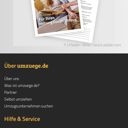
© Urheber: Alina / stock.adobe.com
Über
.
umzuege
de
Über uns
Was ist umzuege.de?
Partner
Selbst umziehen
Umzugsunternehmen suchen
Hilfe & Service