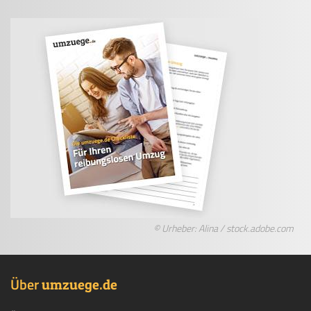
© Urheber: Alina / stock.adobe.com
Über
.
umzuege
de