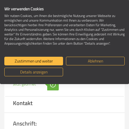
Wir verwenden Cookies
Wir nutzen Cookies, um Ihnen die bestmögliche Nutzung unserer Webseite zu
ermöglichen und unsere Kommunikation mit Ihnen zu verbessern. Wir
berücksichtigen hierbei Ihre Präferenzen und verarbeiten Daten für Marketing,
Umzugsfirma in 95448 Bayreuth (Aichig)
Analytics und Personalisierung nur, wenn Sie uns durch Klicken auf "Zustimmen und
weiter" Ihr Einverständnis geben. Sie können Ihre Einwilligung jederzeit mit Wirkung
für die Zukunft widerrufen. Weitere Informationen zu den Cookies und
Anpassungsmöglichkeiten finden Sie unter dem Button "Details anzeigen".
Rospeg Bayreuth GmbH
Zustimmen und weiter
Ablehnen
Details anzeigen
Wir sprechen:
Jetzt geöffnet
Kontakt
Anschrift: