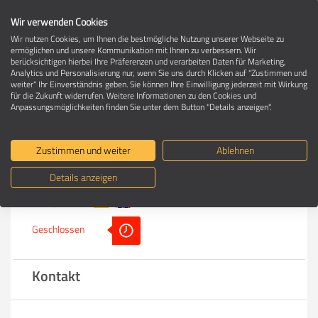
Wir verwenden Cookies
Wir nutzen Cookies, um Ihnen die bestmögliche Nutzung unserer Webseite zu
ermöglichen und unsere Kommunikation mit Ihnen zu verbessern. Wir
berücksichtigen hierbei Ihre Präferenzen und verarbeiten Daten für Marketing,
Umzugsfirma in 58300 Wetter
Analytics und Personalisierung nur, wenn Sie uns durch Klicken auf "Zustimmen und
weiter" Ihr Einverständnis geben. Sie können Ihre Einwilligung jederzeit mit Wirkung
für die Zukunft widerrufen. Weitere Informationen zu den Cookies und
Anpassungsmöglichkeiten finden Sie unter dem Button "Details anzeigen".
Helmut Klein Umzüge und Transporte
e.K.
Zustimmen und weiter
Ablehnen
Details anzeigen
Wir sprechen:
Geschlossen
Kontakt