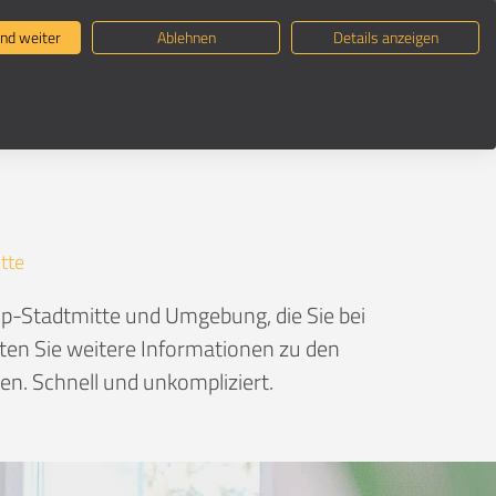
ternehmen suchen
Umzugsratgeber
nd weiter
Ablehnen
Details anzeigen
tte
tte
p-Stadtmitte und Umgebung, die Sie bei
lten Sie weitere Informationen zu den
n. Schnell und unkompliziert.