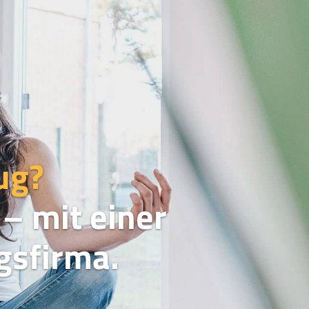
ug?
– mit einer
sfirma.