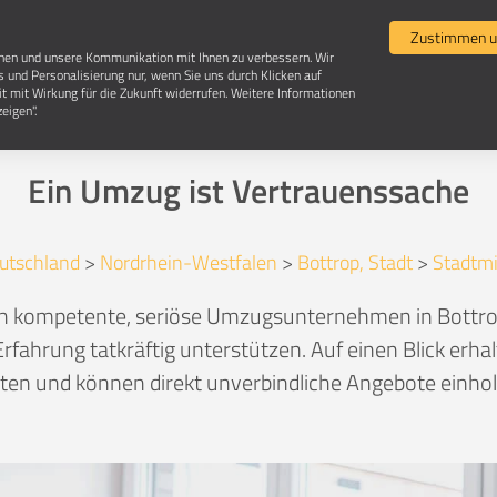
Umzugsvergleich
Selbst umziehen
Umzugsun
Zustimmen u
chen und unsere Kommunikation mit Ihnen zu verbessern. Wir
s und Personalisierung nur, wenn Sie uns durch Klicken auf
it mit Wirkung für die Zukunft widerrufen. Weitere Informationen
zugsunternehmen in 46236 Bottrop-Stadtmi
eigen".
Ein Umzug ist Vertrauenssache
utschland
>
Nordrhein-Westfalen
>
Bottrop, Stadt
>
Stadtmi
ich kompetente, seriöse Umzugsunternehmen in Bottro
rfahrung tatkräftig unterstützen. Auf einen Blick erha
en und können direkt unverbindliche Angebote einhole