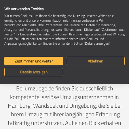
Wir verwenden Cookies
Wir nutzen Cookies, um Ihnen die bestmögliche Nutzung unserer Webseite zu
ermöglichen und unsere Kommunikation mit Ihnen zu verbessern. Wir
berücksichtigen hierbei Ihre Präferenzen und verarbeiten Daten für Marketing,
Umzugsunternehmen in 22041 Hamburg-
Analytics und Personalisierung nur, wenn Sie uns durch Klicken auf "Zustimmen und
Wandsbek
weiter" Ihr Einverständnis geben. Sie können Ihre Einwilligung jederzeit mit Wirkung
für die Zukunft widerrufen. Weitere Informationen zu den Cookies und
Anpassungsmöglichkeiten finden Sie unter dem Button "Details anzeigen".
Ein Umzug ist Vertrauenssache
Zustimmen und weiter
Ablehnen
Details anzeigen
Deutschland
>
Hamburg
>
Hamburg, Stadt
>
Wandsbek
Bei umzuege.de finden Sie ausschließlich
kompetente, seriöse Umzugsunternehmen in
Hamburg-Wandsbek und Umgebung, die Sie bei
Ihrem Umzug mit ihrer langjährigen Erfahrung
tatkräftig unterstützen. Auf einen Blick erhalten