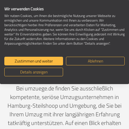
Wir verwenden Cookies
Wir nutzen Cookies, um Ihnen die bestmögliche Nutzung unserer Webseite zu
ermöglichen und unsere Kommunikation mit Ihnen zu verbessern. Wir
berücksichtigen hierbei Ihre Präferenzen und verarbeiten Daten für Marketing,
Umzugsunternehmen in 22177 Hamburg-
Analytics und Personalisierung nur, wenn Sie uns durch Klicken auf "Zustimmen und
Steilshoop
weiter" Ihr Einverständnis geben. Sie können Ihre Einwilligung jederzeit mit Wirkung
für die Zukunft widerrufen. Weitere Informationen zu den Cookies und
Anpassungsmöglichkeiten finden Sie unter dem Button "Details anzeigen".
Ein Umzug ist Vertrauenssache
Zustimmen und weiter
Ablehnen
Details anzeigen
Deutschland
>
Hamburg
>
Hamburg, Stadt
>
Steilshoop
Bei umzuege.de finden Sie ausschließlich
kompetente, seriöse Umzugsunternehmen in
Hamburg-Steilshoop und Umgebung, die Sie bei
Ihrem Umzug mit ihrer langjährigen Erfahrung
tatkräftig unterstützen. Auf einen Blick erhalten