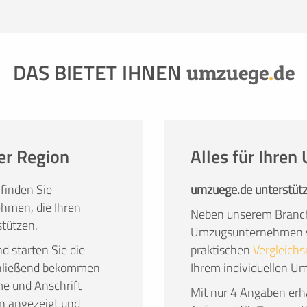
 Gründe haben, dazu gehören:
nicht ausreichend
 genügend Helfer, die schwere Möbel tragen und
 Fahrzeug oder einfach der Wunsch, den Umzug so
DAS BIETET IHNEN
ie Dienstleistung und Qualität von Profis in
umzuege
.
de
 zu überlassen, hat überzeugende Vorteile.
er Region
Alles für Ihre
finden Sie
umzuege.de unterstütz
hmen, die Ihren
Neben unserem Branch
tützen.
Umzugsunternehmen su
nd starten Sie die
praktischen
Vergleichs
chließend bekommen
Ihrem individuellen U
me und Anschrift
Mit nur 4 Angaben erha
n angezeigt und