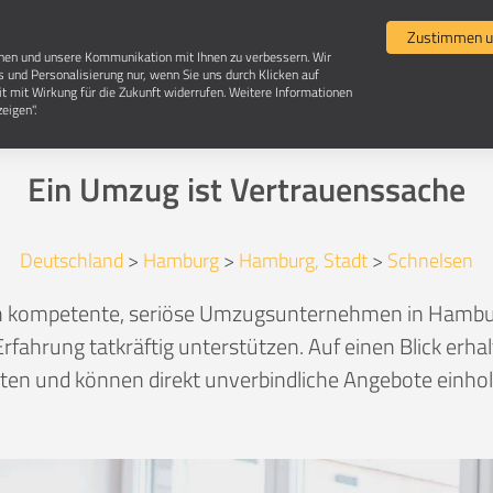
Umzugsvergleich
Selbst umziehen
Umzugsun
Zustimmen u
chen und unsere Kommunikation mit Ihnen zu verbessern. Wir
s und Personalisierung nur, wenn Sie uns durch Klicken auf
it mit Wirkung für die Zukunft widerrufen. Weitere Informationen
zugsunternehmen in 22455 Hamburg-Schnel
eigen".
Ein Umzug ist Vertrauenssache
Deutschland
>
Hamburg
>
Hamburg, Stadt
>
Schnelsen
ich kompetente, seriöse Umzugsunternehmen in Hambu
rfahrung tatkräftig unterstützen. Auf einen Blick erha
en und können direkt unverbindliche Angebote einhole