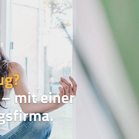
ug?
– mit einer
sfirma.