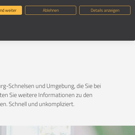
ternehmen suchen
Umzugsratgeber
nd weiter
Ablehnen
Details anzeigen
sen
rg-Schnelsen und Umgebung, die Sie bei
lten Sie weitere Informationen zu den
n. Schnell und unkompliziert.