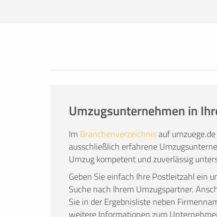
Eigenregie nicht leisten. Das kann viele
Zeit, alles selbst zu organisieren, nicht
transportieren können, kein geeignetes
entspannt wie möglich zu gestalten und d
Anspruch zu nehmen.
Den Umzug einer erfahrenen Umzugsfirma
Umzugsunternehmen in Ihr
Im
Branchenverzeichnis
auf umzuege.de 
ausschließlich erfahrene Umzugsunterne
Umzug kompetent und zuverlässig unters
Geben Sie einfach Ihre Postleitzahl ein u
Suche nach Ihrem Umzugspartner. Ans
Sie in der Ergebnisliste neben Firmenna
weitere Informationen zum Unternehme