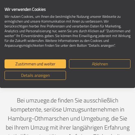
Wir verwenden Cookies
Wir nutzen Cookies, um Ihnen die bestmögliche Nutzung unserer Webseite zu
ermöglichen und unsere Kommunikation mit Ihnen zu verbessern. Wir
berücksichtigen hierbei Ihre Präferenzen und verarbeiten Daten für Marketing,
Umzugsunternehmen in 22605 Hamburg-
Analytics und Personalisierung nur, wenn Sie uns durch Klicken auf "Zustimmen und
Othmarschen
weiter" Ihr Einverständnis geben. Sie können Ihre Einwilligung jederzeit mit Wirkung
für die Zukunft widerrufen. Weitere Informationen zu den Cookies und
Anpassungsmöglichkeiten finden Sie unter dem Button "Details anzeigen".
Ein Umzug ist Vertrauenssache
Zustimmen und weiter
Ablehnen
Details anzeigen
Deutschland
>
Hamburg
>
Hamburg, Stadt
>
Othmarschen
Bei umzuege.de finden Sie ausschließlich
kompetente, seriöse Umzugsunternehmen in
Hamburg-Othmarschen und Umgebung, die Sie
bei Ihrem Umzug mit ihrer langjährigen Erfahrung