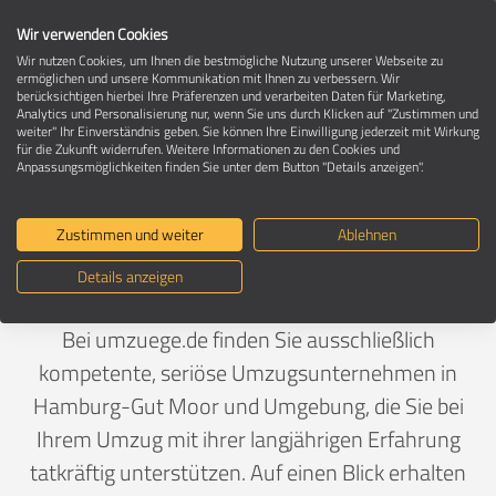
Wir verwenden Cookies
Wir nutzen Cookies, um Ihnen die bestmögliche Nutzung unserer Webseite zu
ermöglichen und unsere Kommunikation mit Ihnen zu verbessern. Wir
berücksichtigen hierbei Ihre Präferenzen und verarbeiten Daten für Marketing,
Umzugsunternehmen in 21079 Hamburg-
Analytics und Personalisierung nur, wenn Sie uns durch Klicken auf "Zustimmen und
Gut Moor
weiter" Ihr Einverständnis geben. Sie können Ihre Einwilligung jederzeit mit Wirkung
für die Zukunft widerrufen. Weitere Informationen zu den Cookies und
Anpassungsmöglichkeiten finden Sie unter dem Button "Details anzeigen".
Ein Umzug ist Vertrauenssache
Zustimmen und weiter
Ablehnen
Details anzeigen
Deutschland
>
Hamburg
>
Hamburg, Stadt
>
Gut Moor
Bei umzuege.de finden Sie ausschließlich
kompetente, seriöse Umzugsunternehmen in
Hamburg-Gut Moor und Umgebung, die Sie bei
Ihrem Umzug mit ihrer langjährigen Erfahrung
tatkräftig unterstützen. Auf einen Blick erhalten