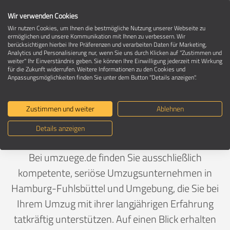
Wir verwenden Cookies
Wir nutzen Cookies, um Ihnen die bestmögliche Nutzung unserer Webseite zu
ermöglichen und unsere Kommunikation mit Ihnen zu verbessern. Wir
berücksichtigen hierbei Ihre Präferenzen und verarbeiten Daten für Marketing,
Umzugsunternehmen in 22335 Hamburg-
Analytics und Personalisierung nur, wenn Sie uns durch Klicken auf "Zustimmen und
Fuhlsbüttel
weiter" Ihr Einverständnis geben. Sie können Ihre Einwilligung jederzeit mit Wirkung
für die Zukunft widerrufen. Weitere Informationen zu den Cookies und
Anpassungsmöglichkeiten finden Sie unter dem Button "Details anzeigen".
Ein Umzug ist Vertrauenssache
Zustimmen und weiter
Ablehnen
Details anzeigen
Deutschland
>
Hamburg
>
Hamburg, Stadt
>
Fuhlsbüttel
Bei umzuege.de finden Sie ausschließlich
kompetente, seriöse Umzugsunternehmen in
Hamburg-Fuhlsbüttel und Umgebung, die Sie bei
Ihrem Umzug mit ihrer langjährigen Erfahrung
tatkräftig unterstützen. Auf einen Blick erhalten