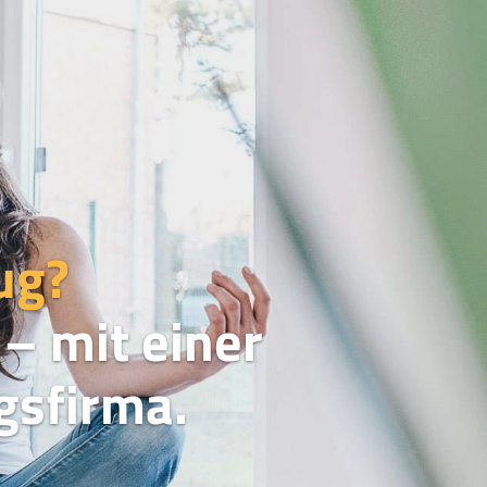
ug?
– mit einer
sfirma.