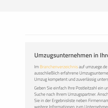
Eigenregie nicht leisten. Das kann viele
Zeit, alles selbst zu organisieren, nicht
transportieren können, kein geeignetes
entspannt wie möglich zu gestalten und d
Anspruch zu nehmen.
Den Umzug einer erfahrenen Umzugsfirma
Umzugsunternehmen in Ihr
Im
Branchenverzeichnis
auf umzuege.de 
ausschließlich erfahrene Umzugsunterne
Umzug kompetent und zuverlässig unters
Geben Sie einfach Ihre Postleitzahl ein u
Suche nach Ihrem Umzugspartner. Ans
Sie in der Ergebnisliste neben Firmenna
weitere Informationen zum Unternehme