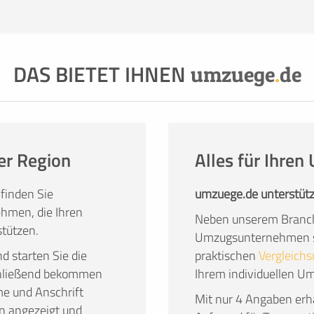
 Gründe haben, dazu gehören:
nicht ausreichend
 genügend Helfer, die schwere Möbel tragen und
 Fahrzeug oder einfach der Wunsch, den Umzug so
DAS BIETET IHNEN
ie Dienstleistung und Qualität von Profis in
umzuege
.
de
 zu überlassen, hat überzeugende Vorteile.
er Region
Alles für Ihre
finden Sie
umzuege.de unterstütz
hmen, die Ihren
Neben unserem Branch
tützen.
Umzugsunternehmen su
nd starten Sie die
praktischen
Vergleichs
chließend bekommen
Ihrem individuellen U
me und Anschrift
Mit nur 4 Angaben erha
n angezeigt und