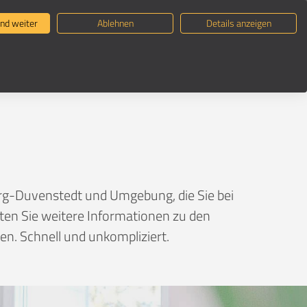
ternehmen suchen
Umzugsratgeber
nd weiter
Ablehnen
Details anzeigen
tedt
rg-Duvenstedt und Umgebung, die Sie bei
lten Sie weitere Informationen zu den
n. Schnell und unkompliziert.