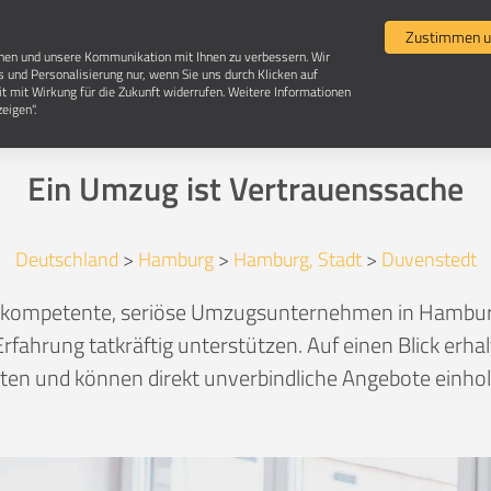
Umzugsvergleich
Selbst umziehen
Umzugsun
Zustimmen u
chen und unsere Kommunikation mit Ihnen zu verbessern. Wir
s und Personalisierung nur, wenn Sie uns durch Klicken auf
it mit Wirkung für die Zukunft widerrufen. Weitere Informationen
ugsunternehmen in 22397 Hamburg-Duvens
eigen".
Ein Umzug ist Vertrauenssache
Deutschland
>
Hamburg
>
Hamburg, Stadt
>
Duvenstedt
ch kompetente, seriöse Umzugsunternehmen in Hambu
rfahrung tatkräftig unterstützen. Auf einen Blick erha
en und können direkt unverbindliche Angebote einhole