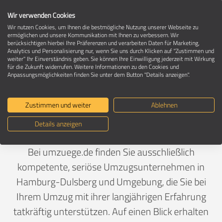
Wir verwenden Cookies
Wir nutzen Cookies, um Ihnen die bestmögliche Nutzung unserer Webseite zu
ermöglichen und unsere Kommunikation mit Ihnen zu verbessern. Wir
berücksichtigen hierbei Ihre Präferenzen und verarbeiten Daten für Marketing,
Umzugsunternehmen in 22049 Hamburg-
Analytics und Personalisierung nur, wenn Sie uns durch Klicken auf "Zustimmen und
Dulsberg
weiter" Ihr Einverständnis geben. Sie können Ihre Einwilligung jederzeit mit Wirkung
für die Zukunft widerrufen. Weitere Informationen zu den Cookies und
Anpassungsmöglichkeiten finden Sie unter dem Button "Details anzeigen".
Ein Umzug ist Vertrauenssache
Zustimmen und weiter
Ablehnen
Details anzeigen
Deutschland
>
Hamburg
>
Hamburg, Stadt
>
Dulsberg
Bei umzuege.de finden Sie ausschließlich
kompetente, seriöse Umzugsunternehmen in
Hamburg-Dulsberg und Umgebung, die Sie bei
Ihrem Umzug mit ihrer langjährigen Erfahrung
tatkräftig unterstützen. Auf einen Blick erhalten